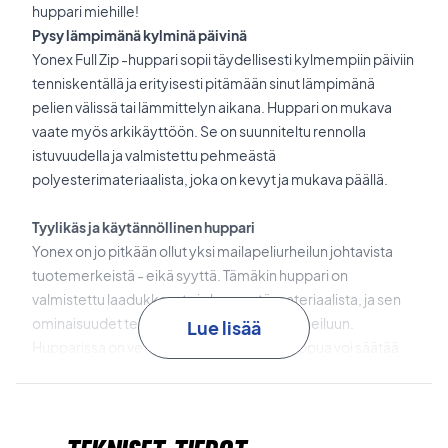
huppari miehille!
Pysy lämpimänä kylminä päivinä
Yonex Full Zip -huppari sopii täydellisesti kylmempiin päiviin
tenniskentällä ja erityisesti pitämään sinut lämpimänä
pelien välissä tai lämmittelyn aikana. Huppari on mukava
vaate myös arkikäyttöön. Se on suunniteltu rennolla
istuvuudella ja valmistettu pehmeästä
polyesterimateriaalista, joka on kevyt ja mukava päällä.
Tyylikäs ja käytännöllinen huppari
Yonex on jo pitkään ollut yksi mailapeliurheilun johtavista
tuotemerkeistä - eikä syyttä. Tämäkin huppari on
valmistettu laadukkaasta ja kevyestä materiaalista, ja sen
ominaisuudet tekevät siitä ihanteellisen urheiluun.
Lue lisää
Hupparissa on vetoketju edessä ja sen huppua voi säätää
tarpeen mukaan naruista. Lisäksi hupparissa on kaksi hyvän
kokoista taskua.
Kaiken kaikkiaan täydellinen treenihuppari tennikseen!