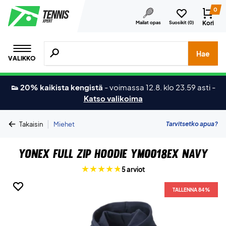
0
Kori
Mailat opas
Suosikit (
0
)
Hae tuotteita, merkkejä jne.
Hae
VALIKKO
👟 20% kaikista kengistä
-
voimassa 12.8. klo 23.59 asti
-
Katso valikoima
|
Tarvitsetko apua?
Takaisin
Miehet
Yonex Full Zip Hoodie YM0018EX Navy
5 arviot
TALLENNA 84%
TALLENNA 84%