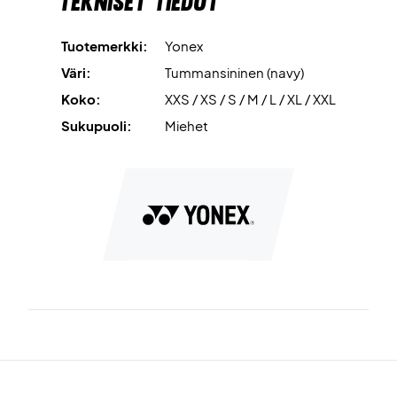
Tekniset tiedot
Väri: Tummansininen
Materiaali: 100% polyesteri
Tuotemerkki:
Yonex
Väri:
Tummansininen (navy)
Koko:
XXS / XS / S / M / L / XL / XXL
Sukupuoli:
Miehet