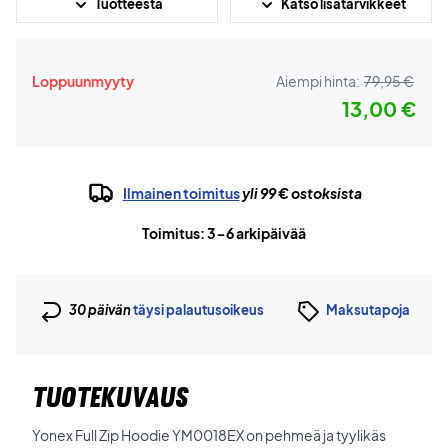
Tuotteesta
Katso lisätarvikkeet
Loppuunmyyty
Aiempi hinta:
79,95 €
13,00 €
Ilmainen toimitus
yli 99 € ostoksista
Toimitus: 3-6 arkipäivää
30 päivän
täysi palautusoikeus
Maksutapoja
TUOTEKUVAUS
Yonex Full Zip Hoodie YM0018EX on pehmeä ja tyylikäs