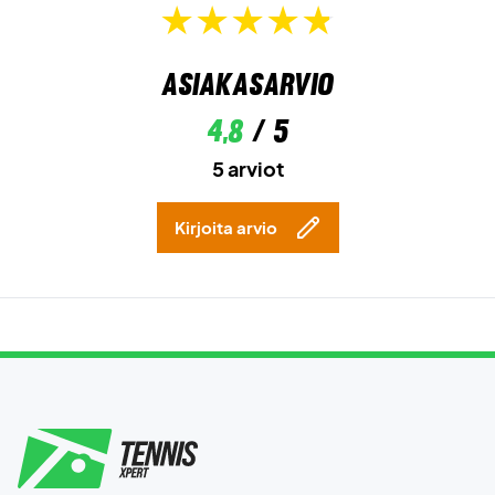
Asiakasarvio
4,8
/ 5
5 arviot
Kirjoita arvio