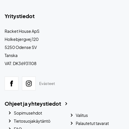
Yritystiedot
Racket House ApS
Holkebjergvej 120
5250 Odense SV
Tanska
VAT: DK36931108
Evästeet
Ohjeet ja yhteystiedot
Sopimusehdot
Valitus
Tietosuojakäytäntö
Palautetut tavarat