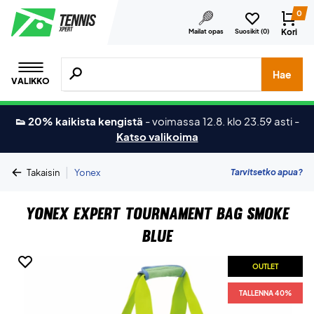
0
Kori
Mailat opas
Suosikit (
0
)
Hae tuotteita, merkkejä jne.
Hae
VALIKKO
👟 20% kaikista kengistä
-
voimassa 12.8. klo 23.59 asti
-
Katso valikoima
|
Tarvitsetko apua?
Takaisin
Yonex
Yonex Expert Tournament Bag Smoke
Blue
OUTLET
TALLENNA 40%