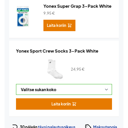
Yonex Super Grap 3-Pack White
9,95
€
Laita koriin
Yonex Sport Crew Socks 3-Pack White
24,95
€
Laita koriin
30 päivän
täysi palautusoikeus
Maksutapoja