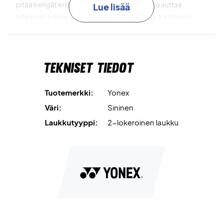
pitää kengät erillään muusta varustuksesta ja auttaa
Lue lisää
pitämään kaiken puhtaana ja järjestyksessä. Kestävien
kantokahvojen ja tukevan rakenteen ansiosta laukku on
sekä kestävä että helppo kuljettaa.
Tekniset tiedot
Täydellinen turnauslaukku – tilaa Yonex Expert
Tournament Bag jo tänään!
Mitat: 75 x 19 x 32 cm
Tuotemerkki:
Yonex
Väri: Sininen ja vihreä.
Väri:
Sininen
Laukkutyyppi:
2-lokeroinen laukku