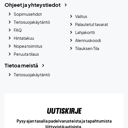
Ohjeet ja yhteystiedot
Sopimusehdot
Valitus
Tietosuojakäytäntö
Palautetut tavarat
FAQ
Lahjakortti
Hintatakuu
Alennuskoodi
Nopea toimitus
Tilauksen Tila
Peruuta tilaus
Tietoa meistä
Tietosuojakäytäntö
Uutiskirje
Pysy ajan tasalla padelvarusteista ja tapahtumista
liittyvistä uutisista.