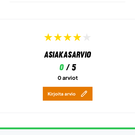
Asiakasarvio
0
/ 5
0 arviot
Kirjoita arvio