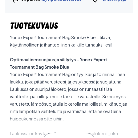
TUOTEKUVAUS
Yonex Expert Tournament Bag Smoke Blue – tilava,
käytännöllinen ja ihanteellinen kaikille turnauksillesi!
Optimaalinen suojaus ja säilytys – Yonex Expert
Tournament Bag Smoke Blue
Yonex Expert Tournament Bag on tyylikäs ja toiminnallinen
laukku, joka pitää varusteesi järjestyksessä ja suojattuna.
Laukussa on suuri päälokero, jossa on runsaasti tilaa
vaatteille, palloille ja muille tärkeille varusteille. Se on myös
varustettu lämpösuojatulla lokerolla mailoillesi, mikä suojaa
niitä lämpötilan vaihteluilta ja varmistaa, että ne ovat aina
huippukunnossa otteluihin.
Laukussa on käytännöllinen erillinen kenkälokero, joka