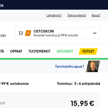
ma
Lahjakortti
Tietoa meistä
Apua?
OSTOSKORI
0
Ilmainen toimitus yli 99 € ostoille
 (
0
)
STÄ
OPPAAT
TUOTEMERKIT
UUTUUDET
OUTLET
Tarvitsetko apua?
i 99 € ostoksista
Toimitus: 3-6 arkipäivää
15,95 €
kpl)