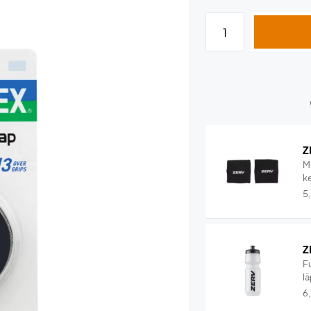
Z
M
ke
5
Z
F
lä
6