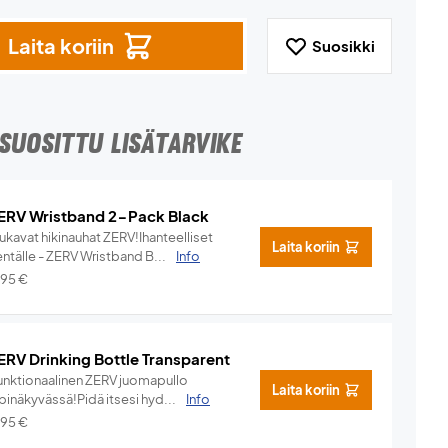
Laita koriin
Suosikki
SUOSITTU LISÄTARVIKE
ERV Wristband 2-Pack Black
ukavat hikinauhat ZERV!Ihanteelliset
Laita koriin
ntälle - ZERV Wristband B...
Info
,95
€
ERV Drinking Bottle Transparent
unktionaalinen ZERV juomapullo
Laita koriin
pinäkyvässä!Pidä itsesi hyd...
Info
,95
€