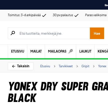
👟
Toimitus: 3-6 arkipäivää
30 pv palautus
Paras valikoima
Hae tuotteita, merkkejä jne.
Hae
ETUSIVU
MAILAT
MAILAOPAS
LAUKUT
KENG
Takaisin
Etusivu
Tarvikkeet
Gripit
Yonex
Yonex Dry Super Gr
Black