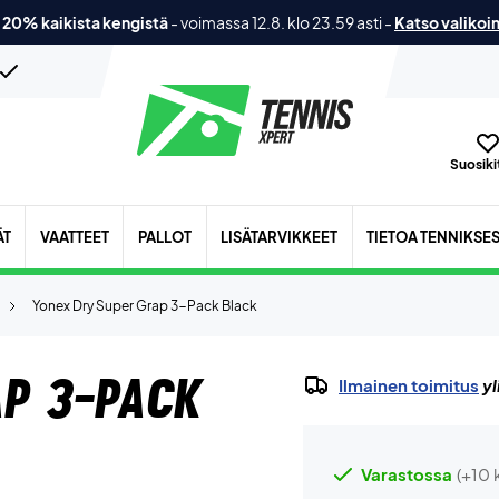
 20% kaikista kengistä
-
voimassa 12.8. klo 23.59 asti
-
Katso valikoi
Suosikit
ÄT
VAATTEET
PALLOT
LISÄTARVIKKEET
TIETOA TENNIKSE
Yonex Dry Super Grap 3-Pack Black
ap 3-Pack
Ilmainen toimitus
yl
Varastossa
(+10 