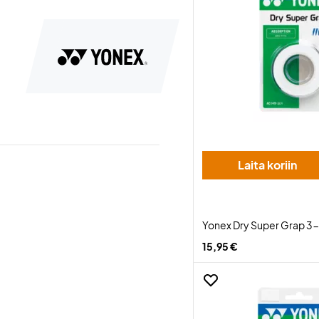
Laita koriin
Yonex Dry Super Grap 3
15,95 €