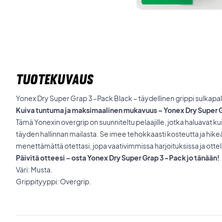
TUOTEKUVAUS
Yonex Dry Super Grap 3-Pack Black – täydellinen grippi sulkapal
Kuiva tuntuma ja maksimaalinen mukavuus – Yonex Dry Super
Tämä Yonexin overgrip on suunniteltu pelaajille, jotka haluavat kui
täyden hallinnan mailasta. Se imee tehokkaasti kosteutta ja hikeä,
menettämättä otettasi, jopa vaativimmissa harjoituksissa ja ottel
Päivitä otteesi – osta Yonex Dry Super Grap 3-Pack jo tänään!
Väri: Musta.
Grippityyppi: Overgrip.