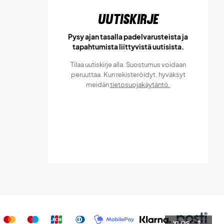
Uutiskirje
Pysy ajan tasalla padelvarusteista ja
tapahtumista liittyvistä uutisista.
Tilaa uutiskirje alla. Suostumus voidaan
peruuttaa. Kun rekisteröidyt, hyväksyt
meidän
tietosuojakäytäntö.
YLÖS