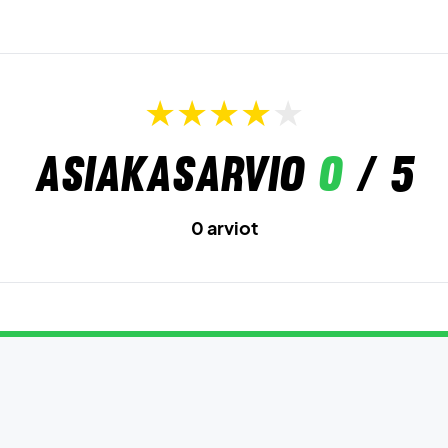
Asiakasarvio
0
/ 5
0 arviot