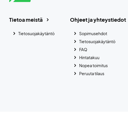
Tietoa meistä
Ohjeet ja yhteystiedot
Tietosuojakäytäntö
Sopimusehdot
Tietosuojakäytäntö
FAQ
Hintatakuu
Nopea toimitus
Peruuta tilaus