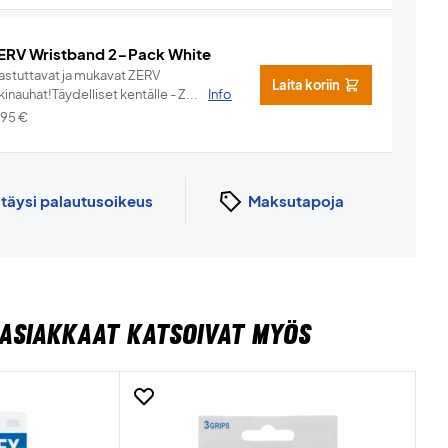
ERV Wristband 2-Pack White
hastuttavat ja mukavat ZERV
Laita koriin
kinauhat!Täydelliset kentälle - Z...
Info
,95
€
n
täysi palautusoikeus
Maksutapoja
ASIAKKAAT KATSOIVAT MYÖS