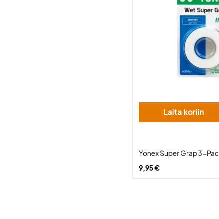
Laita koriin
Yonex Super Grap 3-Pac
9,95 €