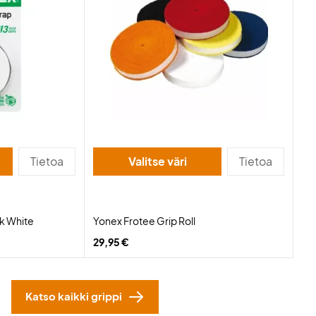
Tietoa
Valitse väri
Tietoa
k White
Yonex Frotee Grip Roll
29,95 €
Katso kaikki grippi