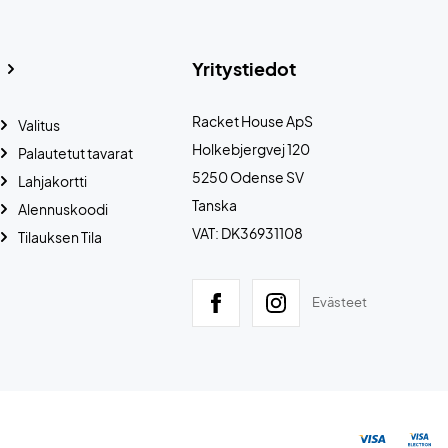
Yritystiedot
Racket House ApS
Valitus
Holkebjergvej 120
Palautetut tavarat
5250 Odense SV
Lahjakortti
Tanska
Alennuskoodi
VAT: DK36931108
Tilauksen Tila
Evästeet