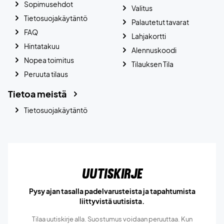
Sopimusehdot
Valitus
Tietosuojakäytäntö
Palautetut tavarat
FAQ
Lahjakortti
Hintatakuu
Alennuskoodi
Nopea toimitus
Tilauksen Tila
Peruuta tilaus
Tietoa meistä
Tietosuojakäytäntö
Uutiskirje
Pysy ajan tasalla padelvarusteista ja tapahtumista
liittyvistä uutisista.
Tilaa uutiskirje alla. Suostumus voidaan peruuttaa. Kun