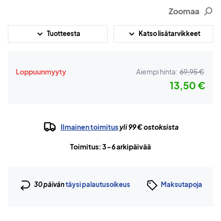
Zoomaa
Tuotteesta
Katso lisätarvikkeet
Loppuunmyyty
Aiempi hinta:
69,95 €
13,50 €
Ilmainen toimitus
yli 99 € ostoksista
Toimitus: 3-6 arkipäivää
30 päivän
täysi palautusoikeus
Maksutapoja