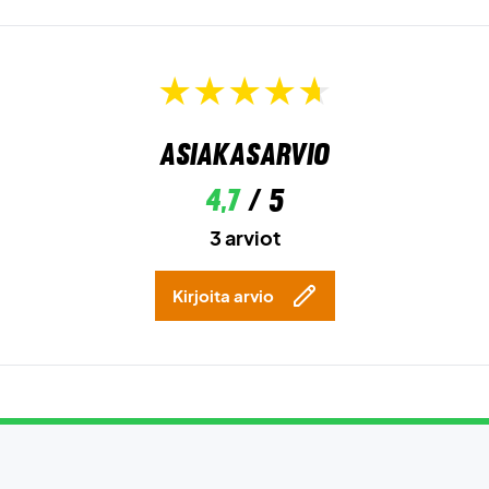
Asiakasarvio
4,7
/ 5
3 arviot
Kirjoita arvio