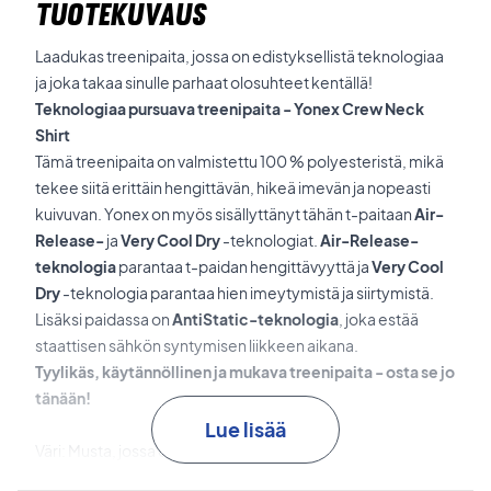
TUOTEKUVAUS
Laadukas treenipaita, jossa on edistyksellistä teknologiaa
ja joka takaa sinulle parhaat olosuhteet kentällä!
Teknologiaa pursuava treenipaita - Yonex Crew Neck
Shirt
Tämä treenipaita on valmistettu 100 % polyesteristä, mikä
tekee siitä erittäin hengittävän, hikeä imevän ja nopeasti
kuivuvan. Yonex on myös sisällyttänyt tähän t-paitaan
Air-
Release-
ja
Very Cool Dry
-teknologiat.
Air-Release-
teknologia
parantaa t-paidan hengittävyyttä ja
Very Cool
Dry
-teknologia parantaa hien imeytymistä ja siirtymistä.
Lisäksi paidassa on
AntiStatic-teknologia
, joka estää
staattisen sähkön syntymisen liikkeen aikana.
Tyylikäs, käytännöllinen ja mukava treenipaita - osta se jo
tänään!
Lue lisää
Väri: Musta, jossa on vihreää ja valkoista.
Materiaali: 100 % polyesteri.