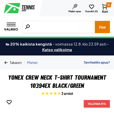
0
Kori
Mailat opas
Suosikit (
0
)
Hae tuotteita, merkkejä jne.
Hae
VALIKKO
👟 20% kaikista kengistä
-
voimassa 12.8. klo 23.59 asti
-
Katso valikoima
|
Tarvitsetko apua?
Takaisin
Miehet
Yonex Crew Neck T-shirt Tournament
10394EX Black/Green
3 arviot
TALLENNA 81%