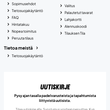
Sopimusehdot
Valitus
Tietosuojakäytäntö
Palautetut tavarat
FAQ
Lahjakortti
Hintatakuu
Alennuskoodi
Nopea toimitus
Tilauksen Tila
Peruuta tilaus
Tietoa meistä
Tietosuojakäytäntö
Uutiskirje
Pysy ajan tasalla padelvarusteista ja tapahtumista
liittyvistä uutisista.
Tilaa uutiskirje alla. Suostumus voidaan peruuttaa. Kun