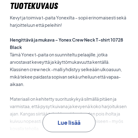
TUOTEKUVAUS
Kevyt ja toimiva t-paita Yonexilta – sopii erinomaisesti sekä
harjoitteluun että peleihin!
Hengittävä ja mukava – Yonex Crew Neck T-shirt 10728
Black
Tämä Yonex t-paita on suunniteltu pelaajille, jotka
arvostavat keveyttä ja käyttömukavuutta kentällä.
Klassinen crew neck -malli yhdistyy selkeään ulkoasuun,
mikä tekee paidasta sopivan sekä urheiluun että vapaa-
aikaan.
Materiaali on kehitetty suorituskykyä silmällä pitäen ja
varmistaa, että pysyt kuivana ja kevyenä koko harjoituksen
ajan. Kangas siirtää tehokkaasti kosteuden pois iholta ja
kuivuu nopeasti, joten voit keskittyä pelaamiseen – myös
Lue lisää
kovalla teholla.