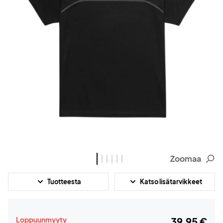
Zoomaa
Tuotteesta
Katso lisätarvikkeet
Loppuunmyyty
39,95 €