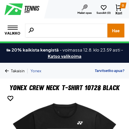
0
Kori
Mailat opas
Suosikit (
0
)
Hae tuotteita, merkkejä jne.
Hae
VALIKKO
👟 20% kaikista kengistä
-
voimassa 12.8. klo 23.59 asti
-
Katso valikoima
|
Tarvitsetko apua?
Takaisin
Yonex
Yonex Crew Neck T-shirt 10728 Black