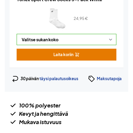
24,95
€
Laita koriin
30 päivän
täysi palautusoikeus
Maksutapoja
100% polyester
Kevyt ja hengittävä
Mukava istuvuus