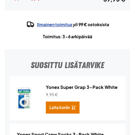
Ilmainen toimitus
yli 99 € ostoksista
Toimitus: 3-6 arkipäivää
SUOSITTU LISÄTARVIKE
Yonex Super Grap 3-Pack White
9,95
€
Laita koriin
Yonex Sport Crew Socks 3-Pack White