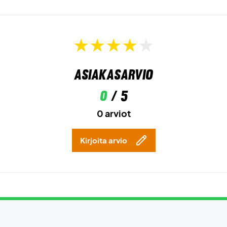
Asiakasarvio
0
/ 5
0 arviot
Kirjoita arvio