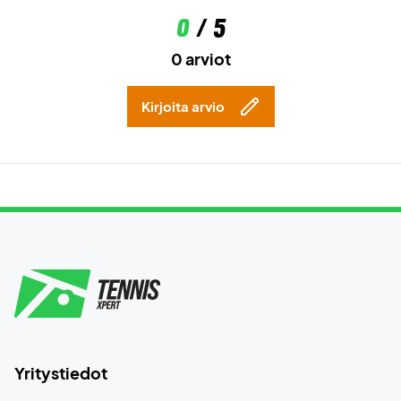
0
/ 5
0 arviot
Kirjoita arvio
Yritystiedot