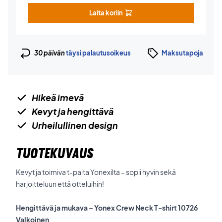
Laita koriin
30 päivän
täysi palautusoikeus
Maksutapoja
Hikeä imevä
Kevyt ja hengittävä
Urheilullinen design
TUOTEKUVAUS
Kevyt ja toimiva t-paita Yonexilta – sopii hyvin sekä
harjoitteluun että otteluihin!
Hengittävä ja mukava – Yonex Crew Neck T-shirt 10726
Valkoinen