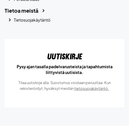
Tietoa meistä
Tietosuojakäytäntö
Uutiskirje
Pysy ajan tasalla padelvarusteista ja tapahtumista
liittyvistä uutisista.
Tilaa uutiskirje alla. Suostumus voidaan peruuttaa. Kun
rekisteröidyt, hyväksyt meidän
tietosuojakäytäntö.