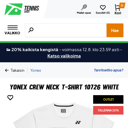
0
Kori
Mailat opas
Suosikit (
0
)
Hae tuotteita, merkkejä jne.
Hae
VALIKKO
👟 20% kaikista kengistä
-
voimassa 12.8. klo 23.59 asti
-
Katso valikoima
|
Tarvitsetko apua?
Takaisin
Yonex
Yonex Crew Neck T-shirt 10726 White
OUTLET
OUTLET
OUTLET
OUTLET
OUTLET
OUTLET
TALLENNA 20%
TALLENNA 20%
TALLENNA 20%
TALLENNA 20%
TALLENNA 20%
TALLENNA 20%