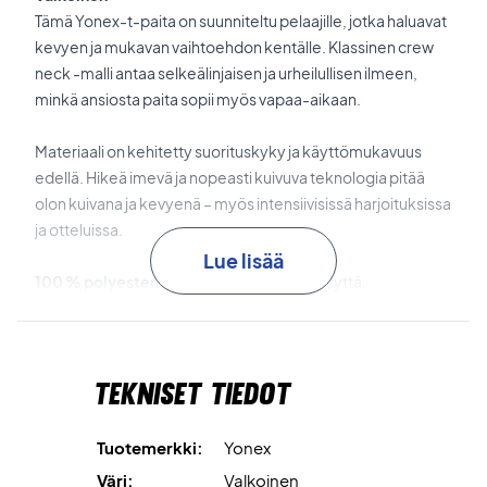
Tämä Yonex-t-paita on suunniteltu pelaajille, jotka haluavat
kevyen ja mukavan vaihtoehdon kentälle. Klassinen crew
neck -malli antaa selkeälinjaisen ja urheilullisen ilmeen,
minkä ansiosta paita sopii myös vapaa-aikaan.
Materiaali on kehitetty suorituskyky ja käyttömukavuus
edellä. Hikeä imevä ja nopeasti kuivuva teknologia pitää
olon kuivana ja kevyenä – myös intensiivisissä harjoituksissa
ja otteluissa.
Lue lisää
100 % polyesteriä
tuo keveyttä ja kestävyyttä.
Sweat Absorbent & Quick Drying
pitää sinut kuivana ja
mukavana.
Tekniset tiedot
Kevyt ja hengittävä
rakenne takaa korkean
käyttömukavuuden liikkeessä.
Tuotemerkki:
Yonex
Väri:
Valkoinen