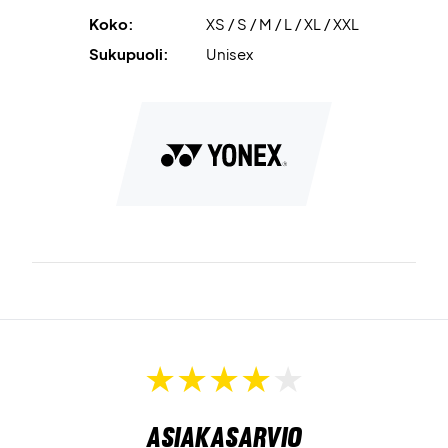
Klassinen istuvuus
antaa ajattoman ja urheilullisen ilmeen.
Koko:
XS / S / M / L / XL / XXL
Pelaa mukavasti – tilaa Yonex Crew Neck T-shirt jo
Sukupuoli:
Unisex
tänään!
Väri:
Valkoinen.
Asiakasarvio