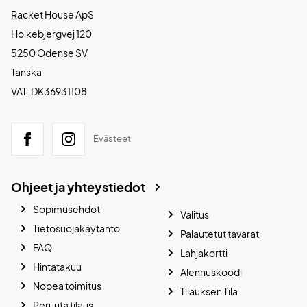
Racket House ApS
Holkebjergvej 120
5250 Odense SV
Tanska
VAT: DK36931108
Evästeet
Ohjeet ja yhteystiedot
Sopimusehdot
Valitus
Tietosuojakäytäntö
Palautetut tavarat
FAQ
Lahjakortti
Hintatakuu
Alennuskoodi
Nopea toimitus
Tilauksen Tila
Peruuta tilaus