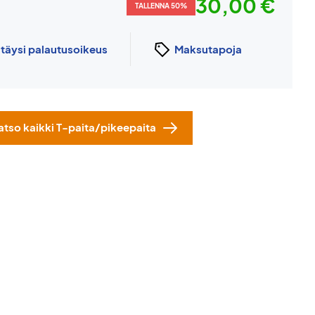
30,00 €
TALLENNA 50%
n
täysi palautusoikeus
Maksutapoja
atso kaikki T-paita/pikeepaita