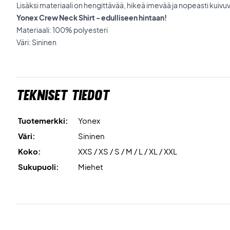
Lisäksi materiaali on hengittävää, hikeä imevää ja nopeasti kuivu
Yonex Crew Neck Shirt - edulliseen hintaan!
Materiaali: 100% polyesteri
Väri: Sininen
Tekniset tiedot
Tuotemerkki:
Yonex
Väri:
Sininen
Koko:
XXS / XS / S / M / L / XL / XXL
Sukupuoli:
Miehet