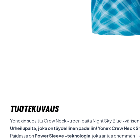
TUOTEKUVAUS
Yonexin suosittu Crew Neck -treenipaita Night Sky Blue -värisen
Urheilupaita, joka on täydellinen padeliin! Yonex Crew Neck Sh
Paidassa on
Power Sleeve -teknologia
, joka antaa enemmän lii