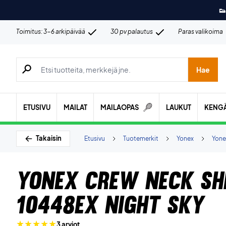
👟
Toimitus: 3-6 arkipäivää
30 pv palautus
Paras valikoima
Hae tuotteita, merkkejä jne.
Hae
ETUSIVU
MAILAT
MAILAOPAS
LAUKUT
KENG
Takaisin
Etusivu
Tuotemerkit
Yonex
Yone
Yonex Crew Neck Sh
10448EX Night Sky
3 arviot