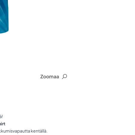
Zoomaa
ä!
irt
kkumisvapautta kentällä.