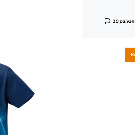
30 päivä
K