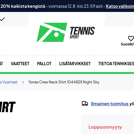
 20% kaikista kengistä
-
voimassa 12.8. klo 23.59 asti
-
Katso valikoi
Suosikit
ÄT
VAATTEET
PALLOT
LISÄTARVIKKEET
TIETOA TENNIKSE
x Vaatteet
Yonex Crew Neck Shirt 10448EX Night Sky
irt
Ilmainen toimitus
yl
Loppuunmyyty