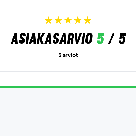
Asiakasarvio
5
/ 5
3 arviot