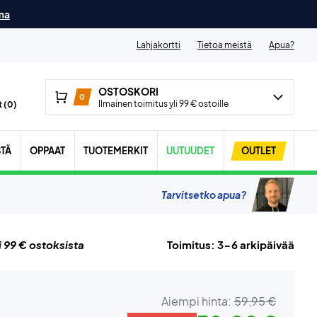
ma
Lahjakortti
Tietoa meistä
Apua?
OSTOSKORI
0
Ilmainen toimitus yli 99 € ostoille
 (
0
)
STÄ
OPPAAT
TUOTEMERKIT
UUTUUDET
OUTLET
Tarvitsetko apua?
i 99 € ostoksista
Toimitus: 3-6 arkipäivää
Aiempi hinta:
59,95 €