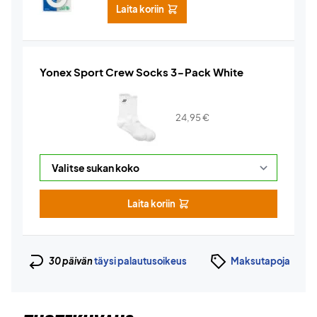
Laita koriin
Yonex Sport Crew Socks 3-Pack White
24,95
€
Laita koriin
30 päivän
täysi palautusoikeus
Maksutapoja