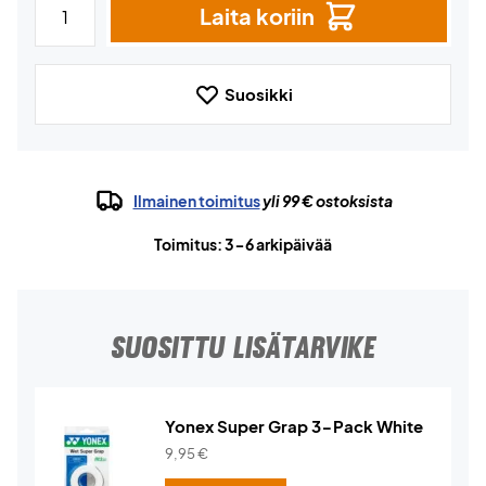
Laita koriin
Suosikki
Ilmainen toimitus
yli 99 € ostoksista
Toimitus: 3-6 arkipäivää
SUOSITTU LISÄTARVIKE
Yonex Super Grap 3-Pack White
9,95
€