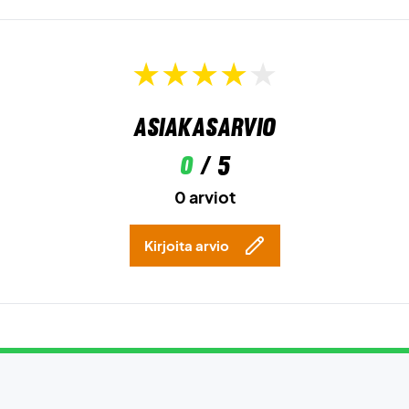
Asiakasarvio
0
/ 5
0 arviot
Kirjoita arvio