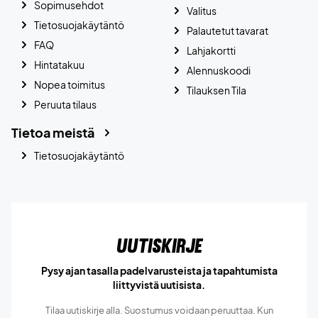
Sopimusehdot
Valitus
Tietosuojakäytäntö
Palautetut tavarat
FAQ
Lahjakortti
Hintatakuu
Alennuskoodi
Nopea toimitus
Tilauksen Tila
Peruuta tilaus
Tietoa meistä
Tietosuojakäytäntö
Uutiskirje
Pysy ajan tasalla padelvarusteista ja tapahtumista
liittyvistä uutisista.
Tilaa uutiskirje alla. Suostumus voidaan peruuttaa. Kun