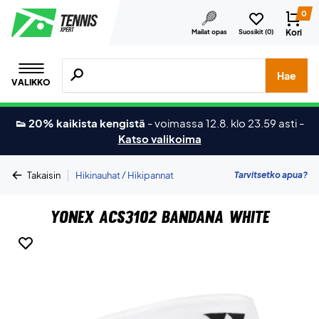
0
Kori
Mailat opas
Suosikit (
0
)
Hae tuotteita, merkkejä jne.
Hae
VALIKKO
👟 20% kaikista kengistä
-
voimassa 12.8. klo 23.59 asti
-
Katso valikoima
|
Tarvitsetko apua?
Takaisin
Hikinauhat / Hikipannat
Yonex ACS3102 Bandana White