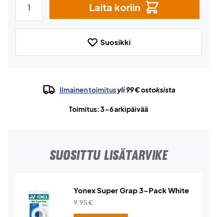
Laita koriin
Suosikki
Ilmainen toimitus
yli 99 € ostoksista
Toimitus: 3-6 arkipäivää
SUOSITTU LISÄTARVIKE
Yonex Super Grap 3-Pack White
9,95
€