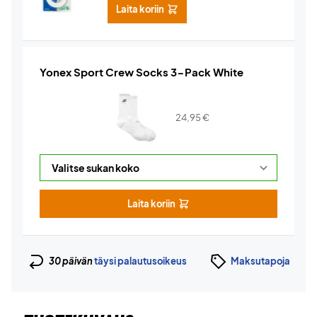
Laita koriin
Yonex Sport Crew Socks 3-Pack White
24,95
€
Laita koriin
30 päivän
täysi palautusoikeus
Maksutapoja