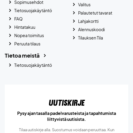
Sopimusehdot
Valitus
Tietosuojakäytäntö
Palautetut tavarat
FAQ
Lahjakortti
Hintatakuu
Alennuskoodi
Nopea toimitus
Tilauksen Tila
Peruuta tilaus
Tietoa meistä
Tietosuojakäytäntö
Uutiskirje
Pysy ajan tasalla padelvarusteista ja tapahtumista
liittyvistä uutisista.
Tilaa uutiskirje alla. Suostumus voidaan peruuttaa. Kun