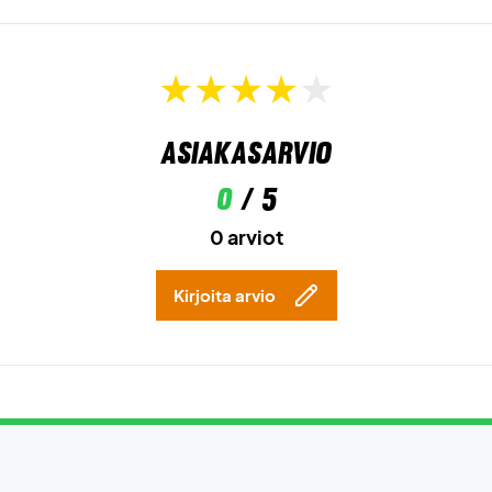
Asiakasarvio
0
/ 5
0 arviot
Kirjoita arvio