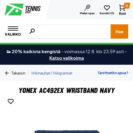
0
Kori
Mailat opas
Suosikit (
0
)
Hae tuotteita, merkkejä jne.
Hae
VALIKKO
👟 20% kaikista kengistä
-
voimassa 12.8. klo 23.59 asti
-
Katso valikoima
|
Tarvitsetko apua?
Takaisin
Hikinauhat / Hikipannat
Yonex AC492EX Wristband Navy