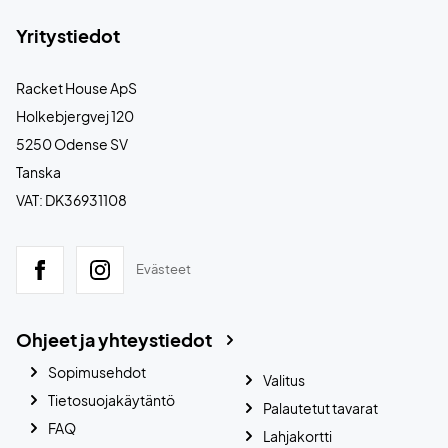
Yritystiedot
Racket House ApS
Holkebjergvej 120
5250 Odense SV
Tanska
VAT: DK36931108
Evästeet
Ohjeet ja yhteystiedot
Sopimusehdot
Valitus
Tietosuojakäytäntö
Palautetut tavarat
FAQ
Lahjakortti