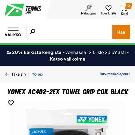
0
Kori
Mailat opas
Suosikit (
0
)
Hae tuotteita, merkkejä jne.
Hae
VALIKKO
👟 20% kaikista kengistä
-
voimassa 12.8. klo 23.59 asti
-
Katso valikoima
|
Tarvitsetko apua?
Takaisin
Yonex
Yonex AC402-2EX Towel Grip Coil Black