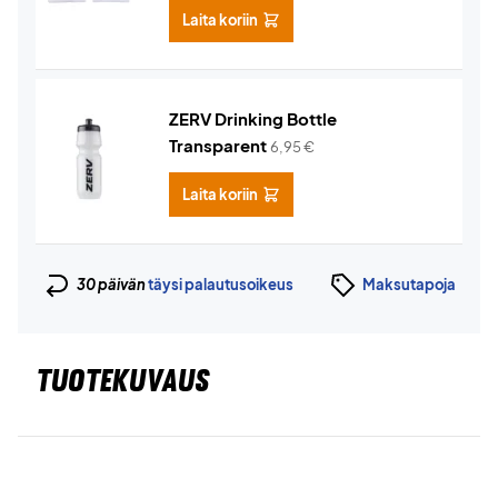
Laita koriin
ZERV Drinking Bottle
Transparent
6,95
€
Laita koriin
30 päivän
täysi palautusoikeus
Maksutapoja
TUOTEKUVAUS