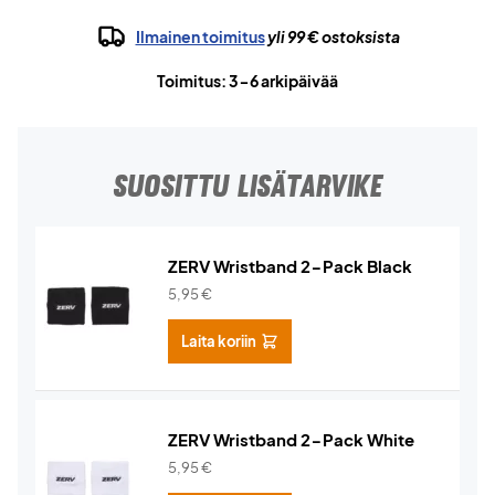
Ilmainen toimitus
yli 99 € ostoksista
Toimitus: 3-6 arkipäivää
SUOSITTU LISÄTARVIKE
ZERV Wristband 2-Pack Black
5,95
€
Laita koriin
ZERV Wristband 2-Pack White
5,95
€