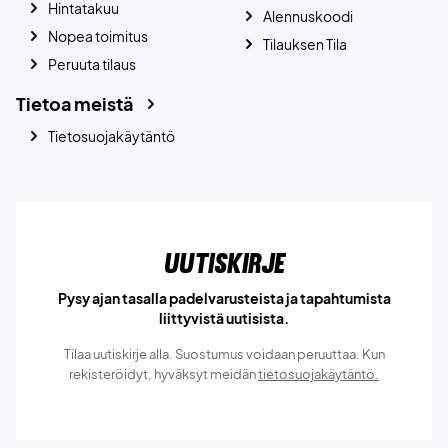
Hintatakuu
Alennuskoodi
Nopea toimitus
Tilauksen Tila
Peruuta tilaus
Tietoa meistä
Tietosuojakäytäntö
Uutiskirje
Pysy ajan tasalla padelvarusteista ja tapahtumista
liittyvistä uutisista.
Tilaa uutiskirje alla. Suostumus voidaan peruuttaa. Kun
rekisteröidyt, hyväksyt meidän
tietosuojakäytäntö.