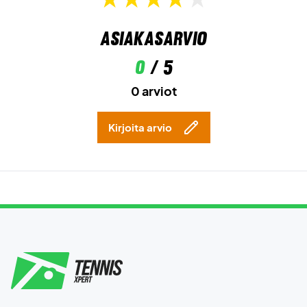
Asiakasarvio
0
/ 5
0 arviot
Kirjoita arvio