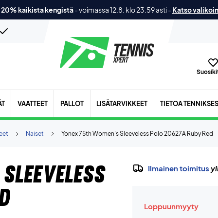
 20% kaikista kengistä
-
voimassa 12.8. klo 23.59 asti
-
Katso valikoi
Suosikit
ÄT
VAATTEET
PALLOT
LISÄTARVIKKEET
TIETOA TENNIKSE
eet
Naiset
Yonex 75th Women's Sleeveless Polo 20627A Ruby Red
Sleeveless
Ilmainen toimitus
yl
d
Loppuunmyyty