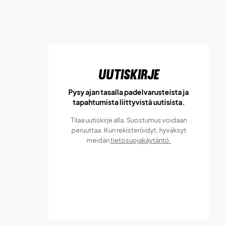
Uutiskirje
Pysy ajan tasalla padelvarusteista ja
tapahtumista liittyvistä uutisista.
Tilaa uutiskirje alla. Suostumus voidaan
peruuttaa. Kun rekisteröidyt, hyväksyt
meidän
tietosuojakäytäntö.