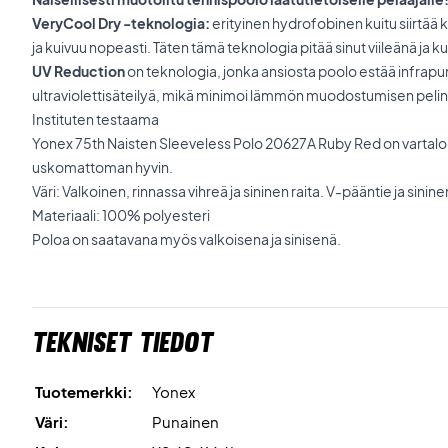
VeryCool Dry -teknologia:
erityinen hydrofobinen kuitu siirtää
ja kuivuu nopeasti. Täten tämä teknologia pitää sinut viileänä ja k
UV Reduction
on teknologia, jonka ansiosta poolo estää infrapu
ultraviolettisäteilyä, mikä minimoi lämmön muodostumisen pelin
Instituten testaama
Yonex 75th Naisten Sleeveless Polo 20627A Ruby Red on vartalo
uskomattoman hyvin.
Väri: Valkoinen, rinnassa vihreä ja sininen raita. V-pääntie ja sinine
Materiaali: 100% polyesteri
Poloa on saatavana myös valkoisena ja sinisenä.
Tekniset tiedot
Tuotemerkki:
Yonex
Väri:
Punainen