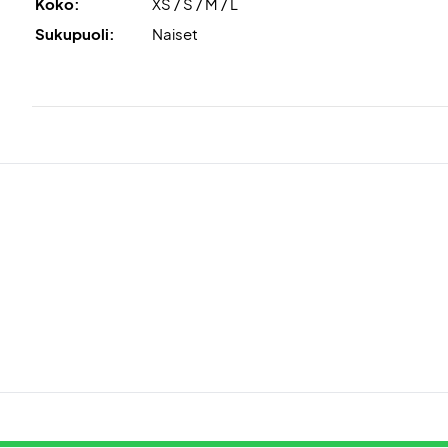
Koko:
XS / S / M / L
Sukupuoli:
Naiset