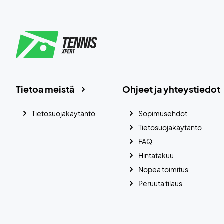
Tietoa meistä
Ohjeet ja yhteystiedot
Tietosuojakäytäntö
Sopimusehdot
Tietosuojakäytäntö
FAQ
Hintatakuu
Nopea toimitus
Peruuta tilaus