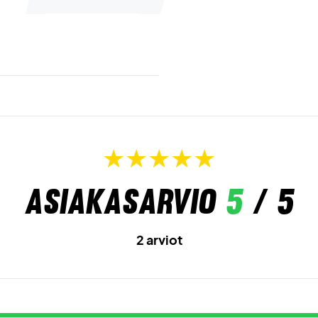
Asiakasarvio
5
/ 5
2 arviot