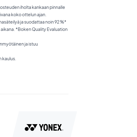
 kosteuden iholta kankaan pinnalle
uivana koko ottelun ajan.
nasäteilyä ja suodattaa noin 92 %*
 aikana. *Boken Quality Evaluation
nmyötäinen ja istuu
n kaulus.