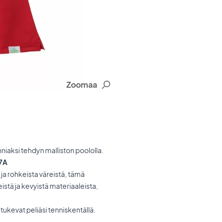
Zoomaa
iaksi tehdyn malliston poololla.
27A
 ja rohkeista väreistä, tämä
istä ja kevyistä materiaaleista,
tukevat peliäsi tenniskentällä.
!