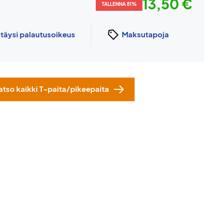
13,50 €
TALLENNA 81%
n
täysi palautusoikeus
Maksutapoja
atso kaikki T-paita/pikeepaita