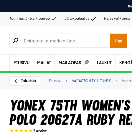
👟
Toimitus: 3-6 arkipäivää
30 pv palautus
Paras valikoima
Hae tuotteita, merkkejä jne.
Hae
ETUSIVU
MAILAT
MAILAOPAS
LAUKUT
KENG
Takaisin
Etusivu
VARASTON TYHJENNYS
Vaatt
Yonex 75th Women's 
Polo 20627A Ruby Re
2 arviot