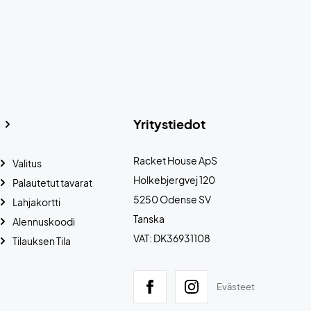
Yritystiedot
Racket House ApS
Valitus
Holkebjergvej 120
Palautetut tavarat
5250 Odense SV
Lahjakortti
Tanska
Alennuskoodi
VAT: DK36931108
Tilauksen Tila
Evästeet