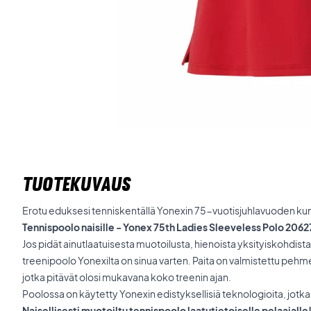
TUOTEKUVAUS
Erotu eduksesi tenniskentällä Yonexin 75-vuotisjuhlavuoden kunn
Tennispoolo naisille - Yonex 75th Ladies Sleeveless Polo 206
Jos pidät ainutlaatuisesta muotoilusta, hienoista yksityiskohdista
treenipoolo Yonexilta on sinua varten. Paita on valmistettu pehme
jotka pitävät olosi mukavana koko treenin ajan.
Poolossa on käytetty Yonexin edistyksellisiä teknologioita, jotka 
Naisellisesti muotoiltu tennispoolo laatutietoiselle pelaajalle