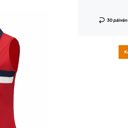
30 päivä
K