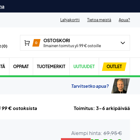
ma
Lahjakortti
Tietoa meistä
Apua?
OSTOSKORI
0
Ilmainen toimitus yli 99 € ostoille
 (
0
)
STÄ
OPPAAT
TUOTEMERKIT
UUTUUDET
OUTLET
Tarvitsetko apua?
i 99 € ostoksista
Toimitus: 3-6 arkipäivää
Aiempi hinta:
69,95 €