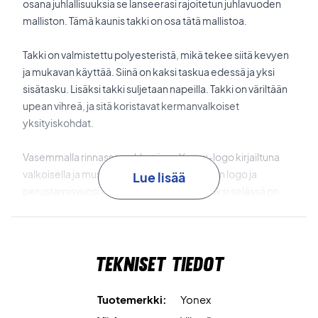
osana juhlallisuuksia se lanseerasi rajoitetun juhlavuoden
malliston. Tämä kaunis takki on osa tätä mallistoa.
Takki on valmistettu polyesteristä, mikä tekee siitä kevyen
ja mukavan käyttää. Siinä on kaksi taskua edessä ja yksi
sisätasku. Lisäksi takki suljetaan napeilla. Takki on väriltään
upean vihreä, ja sitä koristavat kermanvalkoiset
yksityiskohdat.
Vasemmalla rinnassa on klassinen Yonex-logo kirjailtuna
valkoisella ja mustalla, ja takin takaosassa on logo ja
Lue lisää
perustamisvuosi kirjailtuna valkoisella. Lisäksi selässä on
valkoisella kirjailtu motto "Far Beyond Ordinary".
Näytä tyylikkäältä tenniskentällä ja sen ulkopuolella -
osta tämä takki jo tänään edulliseen hintaan!
Tekniset tiedot
Materiaali: 100% polyesteri
Väri: Vihreä valkoisilla ja mustilla yksityiskohdilla
Tuotemerkki:
Yonex