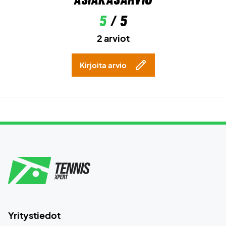
5
/ 5
2 arviot
Kirjoita arvio
Yritystiedot