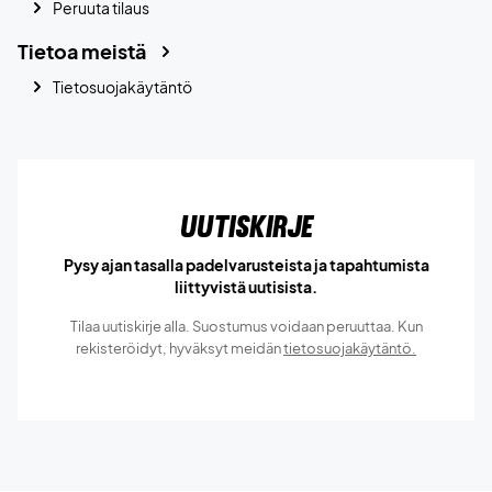
Peruuta tilaus
Tietoa meistä
Tietosuojakäytäntö
Uutiskirje
Pysy ajan tasalla padelvarusteista ja tapahtumista
liittyvistä uutisista.
Tilaa uutiskirje alla. Suostumus voidaan peruuttaa. Kun
rekisteröidyt, hyväksyt meidän
tietosuojakäytäntö.