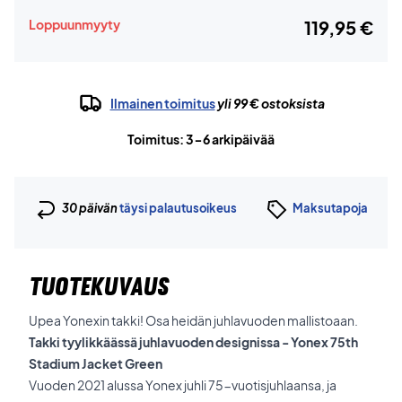
Loppuunmyyty
119,95 €
Ilmainen toimitus
yli 99 € ostoksista
Toimitus: 3-6 arkipäivää
30 päivän
täysi palautusoikeus
Maksutapoja
TUOTEKUVAUS
Upea Yonexin takki! Osa heidän juhlavuoden mallistoaan.
Takki tyylikkäässä juhlavuoden designissa - Yonex 75th
Stadium Jacket Green
Vuoden 2021 alussa Yonex juhli 75-vuotisjuhlaansa, ja