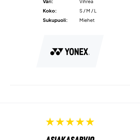
Väri:
Vihreä
Koko:
S / M / L
Sukupuoli:
Miehet
Asiakasarvio