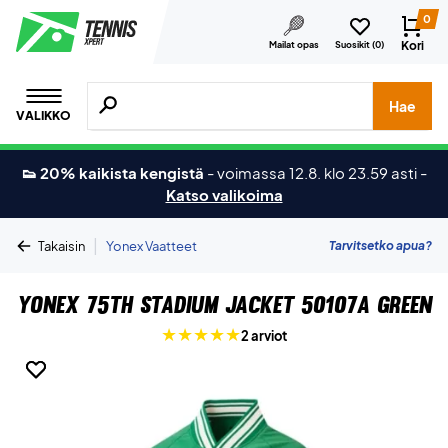
0
Kori
Mailat opas
Suosikit (
0
)
Hae tuotteita, merkkejä jne.
Hae
VALIKKO
👟 20% kaikista kengistä
-
voimassa 12.8. klo 23.59 asti
-
Katso valikoima
|
Tarvitsetko apua?
Takaisin
Yonex Vaatteet
Yonex 75th Stadium Jacket 50107A Green
2 arviot