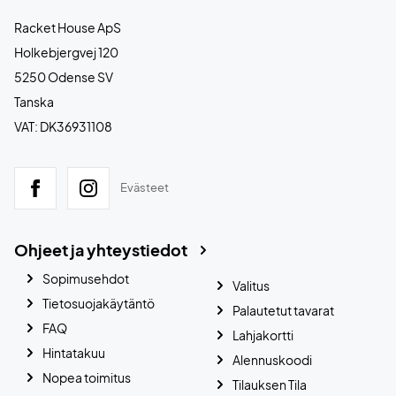
Racket House ApS
Holkebjergvej 120
5250 Odense SV
Tanska
VAT: DK36931108
Evästeet
Ohjeet ja yhteystiedot
Sopimusehdot
Valitus
Tietosuojakäytäntö
Palautetut tavarat
FAQ
Lahjakortti
Hintatakuu
Alennuskoodi
Nopea toimitus
Tilauksen Tila