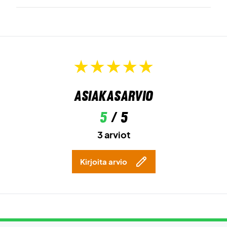
Asiakasarvio
5
/ 5
3 arviot
Kirjoita arvio