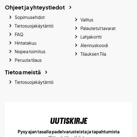
Ohjeet ja yhteystiedot
Sopimusehdot
Valitus
Tietosuojakäytäntö
Palautetut tavarat
FAQ
Lahjakortti
Hintatakuu
Alennuskoodi
Nopea toimitus
Tilauksen Tila
Peruuta tilaus
Tietoa meistä
Tietosuojakäytäntö
Uutiskirje
Pysy ajan tasalla padelvarusteista ja tapahtumista