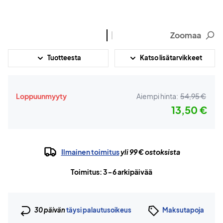
Zoomaa
Tuotteesta
Katso lisätarvikkeet
Loppuunmyyty
Aiempi hinta:
54,95 €
13,50 €
Ilmainen toimitus
yli 99 € ostoksista
Toimitus: 3-6 arkipäivää
30 päivän
täysi palautusoikeus
Maksutapoja