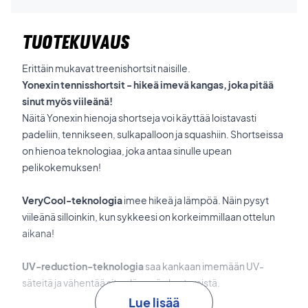
TUOTEKUVAUS
Erittäin mukavat treenishortsit naisille.
Yonexin tennisshortsit - hikeä imevä kangas, joka pitää
sinut myös viileänä!
Näitä Yonexin hienoja shortseja voi käyttää loistavasti
padeliin, tennikseen, sulkapalloon ja squashiin. Shortseissa
on hienoa teknologiaa, joka antaa sinulle upean
pelikokemuksen!
VeryCool-teknologia
imee hikeä ja lämpöä. Näin pysyt
viileänä silloinkin, kun sykkeesi on korkeimmillaan ottelun
aikana!
UV-reduction-teknologia
saa kankaan imemään UV-
säteitä ja vähentää siten lämmön kertymistä.
Lue lisää