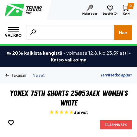
0
Kori
Mailat opas
Suosikit (
0
)
Hae tuotteita, merkkejä jne.
Hae
VALIKKO
👟 20% kaikista kengistä
-
voimassa 12.8. klo 23.59 asti
-
Katso valikoima
|
Tarvitsetko apua?
Takaisin
Naiset
Yonex 75th Shorts 25053AEX Women's
White
3 arviot
TALLENNA 75%
TALLENNA 75%