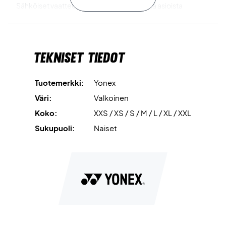
Sähköiset vaatteet on yksi ärsyttävimmistä asioista
treenatessa. Siksi näissä shortseissa käytetään
Antistatic-
teknologiaa
, joka poistaa suurimman osan vaatteiden
staattisesta sähköstä.
Tekniset tiedot
Sweat Absorbent and Quick Dry
on teknologia, joka tekee
vaatteesta hikeä imevän ja nopeasti kuivuvan, joten sinun ei
Tuotemerkki:
Yonex
tarvitse huolehtia kosteudesta taistelun kuumuudessa!
Väri:
Valkoinen
Treenishortsit, jotka pitävät sinut kuivana
Koko:
XXS / XS / S / M / L / XL / XXL
Yonexin treenishortsit, jotka pitävät sinut kuivana ja viileänä
koko ottelun ajan!
Sukupuoli:
Naiset
Väri: Valkoinen