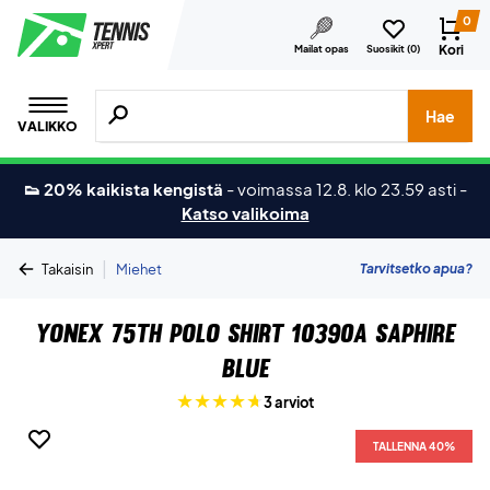
0
Kori
Mailat opas
Suosikit (
0
)
Hae tuotteita, merkkejä jne.
Hae
VALIKKO
👟 20% kaikista kengistä
-
voimassa 12.8. klo 23.59 asti
-
Katso valikoima
|
Tarvitsetko apua?
Takaisin
Miehet
Yonex 75TH Polo Shirt 10390A Saphire
Blue
3 arviot
TALLENNA 40%