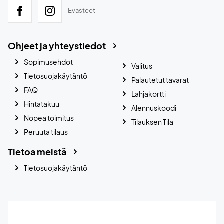
Evästeet
Ohjeet ja yhteystiedot
Sopimusehdot
Valitus
Tietosuojakäytäntö
Palautetut tavarat
FAQ
Lahjakortti
Hintatakuu
Alennuskoodi
Nopea toimitus
Tilauksen Tila
Peruuta tilaus
Tietoa meistä
Tietosuojakäytäntö