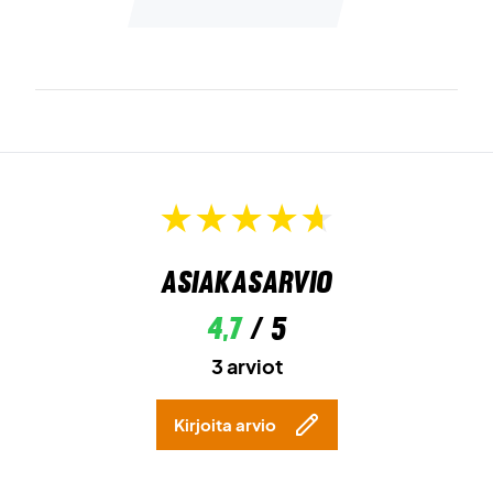
Asiakasarvio
4,7
/ 5
3 arviot
Kirjoita arvio