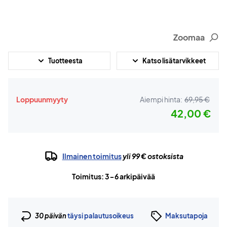
Zoomaa
Tuotteesta
Katso lisätarvikkeet
Loppuunmyyty
Aiempi hinta:
69,95 €
42,00 €
Ilmainen toimitus
yli 99 € ostoksista
Toimitus: 3-6 arkipäivää
30 päivän
täysi palautusoikeus
Maksutapoja