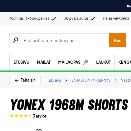
👟
Toimitus: 3-6 arkipäivää
30 pv palautus
Paras valikoima
Hae tuotteita, merkkejä jne.
Hae
ETUSIVU
MAILAT
MAILAOPAS
LAUKUT
KENG
Takaisin
Etusivu
VARASTON TYHJENNYS
Vaatt
Yonex 1968M Shorts
3 arviot