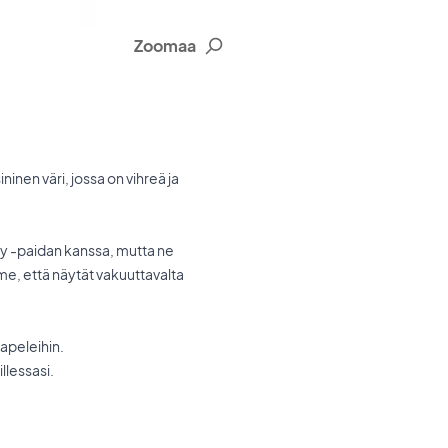
Zoomaa
inen väri, jossa on vihreä ja
vy -paidan kanssa, mutta ne
e, että näytät vakuuttavalta
apeleihin.
llessasi.