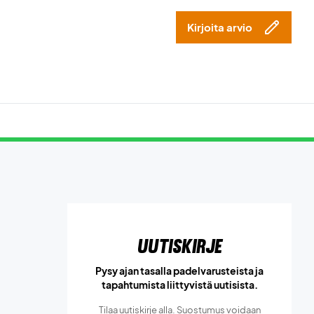
Kirjoita arvio
Uutiskirje
Pysy ajan tasalla padelvarusteista ja
tapahtumista liittyvistä uutisista.
Tilaa uutiskirje alla. Suostumus voidaan