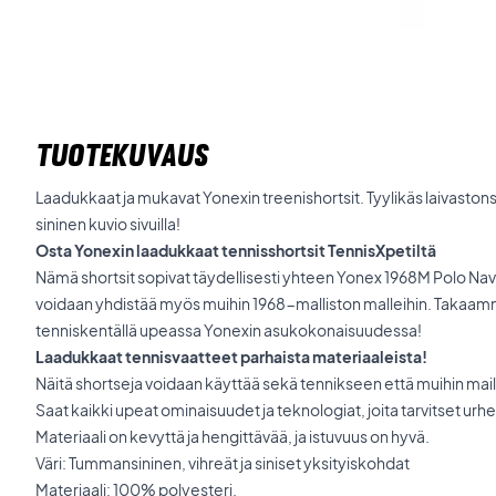
TUOTEKUVAUS
Laadukkaat ja mukavat Yonexin treenishortsit. Tyylikäs laivastonsin
sininen kuvio sivuilla!
Osta Yonexin laadukkaat tennisshortsit TennisXpetiltä
Nämä shortsit sopivat täydellisesti yhteen Yonex 1968M Polo Na
voidaan yhdistää myös muihin 1968-malliston malleihin. Takaamm
tenniskentällä upeassa Yonexin asukokonaisuudessa!
Laadukkaat tennisvaatteet parhaista materiaaleista!
Näitä shortseja voidaan käyttää sekä tennikseen että muihin mail
Saat kaikki upeat ominaisuudet ja teknologiat, joita tarvitset urhei
Materiaali on kevyttä ja hengittävää, ja istuvuus on hyvä.
Väri: Tummansininen, vihreät ja siniset yksityiskohdat
Materiaali: 100% polyesteri.