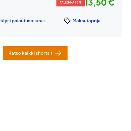
13,50 €
TALLENNA 73%
n
täysi palautusoikeus
Maksutapoja
Katso kaikki shortsit