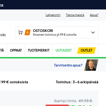
ma
Lahjakortti
Tietoa meistä
Apua?
OSTOSKORI
0
Ilmainen toimitus yli 99 € ostoille
 (
0
)
STÄ
OPPAAT
TUOTEMERKIT
UUTUUDET
OUTLET
Tarvitsetko apua?
i 99 € ostoksista
Toimitus: 3-6 arkipäivää
Aiempi hinta:
49,95 €