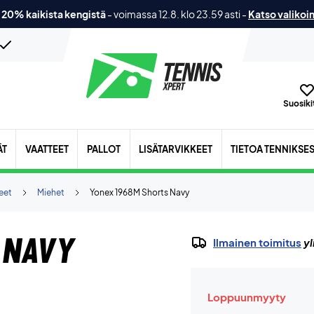
 20% kaikista kengistä
-
voimassa 12.8. klo 23.59 asti
-
Katso valikoi
Suosikit
ÄT
VAATTEET
PALLOT
LISÄTARVIKKEET
TIETOA TENNIKSE
eet
Miehet
Yonex 1968M Shorts Navy
 Navy
Ilmainen toimitus
yl
Loppuunmyyty