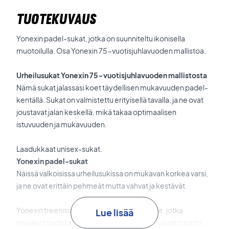
TUOTEKUVAUS
Yonexin padel-sukat, jotka on suunniteltu ikonisella
muotoilulla. Osa Yonexin 75-vuotisjuhlavuoden mallistoa.
Urheilusukat Yonexin 75-vuotisjuhlavuoden mallistosta
Nämä sukat jalassasi koet täydellisen mukavuuden padel-
kentällä. Sukat on valmistettu erityisellä tavalla, ja ne ovat
joustavat jalan keskellä, mikä takaa optimaalisen
istuvuuden ja mukavuuden.
Laadukkaat unisex-sukat.
Yonexin padel-sukat
Näissä valkoisissa urheilusukissa on mukavan korkea varsi,
ja ne ovat erittäin pehmeät mutta vahvat ja kestävät.
Yonexin treenisukat ovat loistava valinta niille, jotka
Lue lisää
pelaavat padelia tai muita mailapelejä ja haluavat parasta