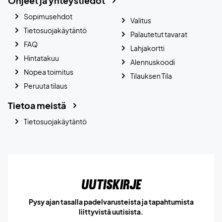
Ohjeet ja yhteystiedot
Sopimusehdot
Valitus
Tietosuojakäytäntö
Palautetut tavarat
FAQ
Lahjakortti
Hintatakuu
Alennuskoodi
Nopea toimitus
Tilauksen Tila
Peruuta tilaus
Tietoa meistä
Tietosuojakäytäntö
Uutiskirje
Pysy ajan tasalla padelvarusteista ja tapahtumista
liittyvistä uutisista.