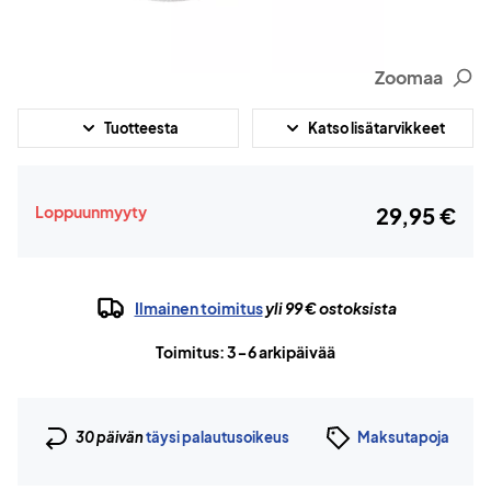
Zoomaa
Tuotteesta
Katso lisätarvikkeet
Loppuunmyyty
29,95 €
Ilmainen toimitus
yli 99 € ostoksista
Toimitus: 3-6 arkipäivää
30 päivän
täysi palautusoikeus
Maksutapoja