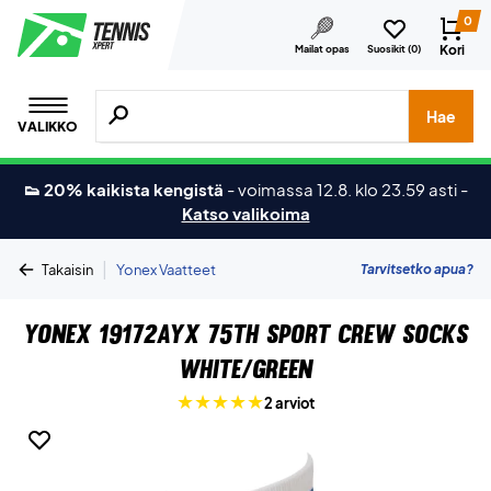
0
Kori
Mailat opas
Suosikit (
0
)
Hae tuotteita, merkkejä jne.
Hae
VALIKKO
👟 20% kaikista kengistä
-
voimassa 12.8. klo 23.59 asti
-
Katso valikoima
|
Tarvitsetko apua?
Takaisin
Yonex Vaatteet
Yonex 19172AYX 75th Sport Crew Socks
White/Green
2 arviot