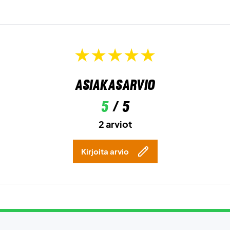
Asiakasarvio
5
/ 5
2 arviot
Kirjoita arvio