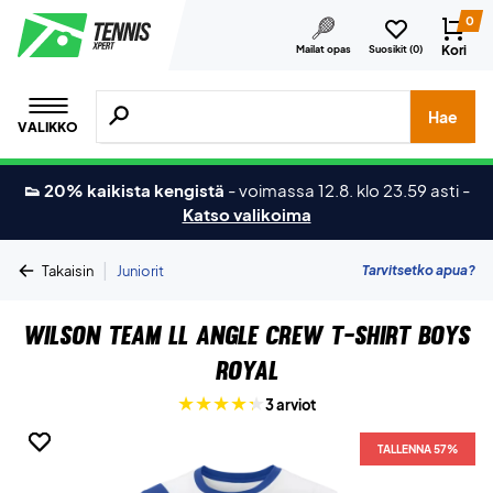
0
Kori
Mailat opas
Suosikit (
0
)
Hae tuotteita, merkkejä jne.
Hae
VALIKKO
👟 20% kaikista kengistä
-
voimassa 12.8. klo 23.59 asti
-
Katso valikoima
|
Tarvitsetko apua?
Takaisin
Juniorit
Wilson Team ll Angle Crew T-shirt Boys
Royal
3 arviot
TALLENNA 57%
TALLENNA 57%