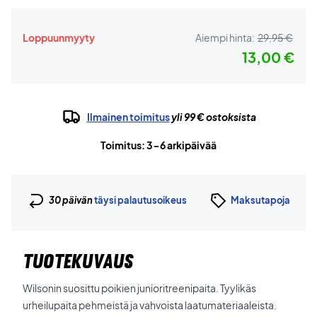
Loppuunmyyty
Aiempi hinta:
29,95 €
13,00 €
Ilmainen toimitus
yli 99 € ostoksista
Toimitus: 3-6 arkipäivää
30 päivän
täysi palautusoikeus
Maksutapoja
TUOTEKUVAUS
Wilsonin suosittu poikien junioritreenipaita. Tyylikäs
urheilupaita pehmeistä ja vahvoista laatumateriaaleista.