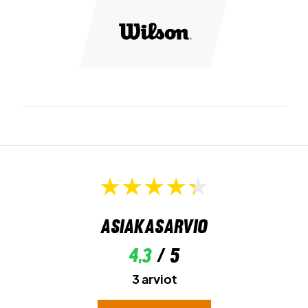
Asiakasarvio
4,3
/ 5
3 arviot