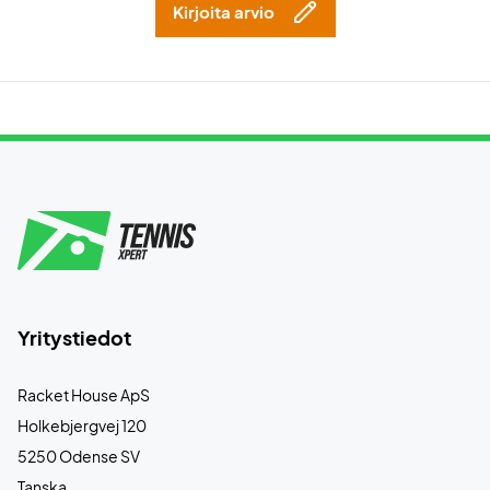
Kirjoita arvio
Yritystiedot
Racket House ApS
Holkebjergvej 120
5250 Odense SV
Tanska