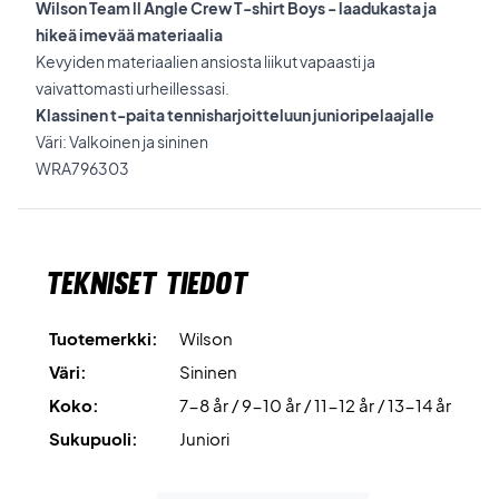
Wilson Team ll Angle Crew T-shirt Boys - laadukasta ja
hikeä imevää materiaalia
Kevyiden materiaalien ansiosta liikut vapaasti ja
vaivattomasti urheillessasi.
Klassinen t-paita tennisharjoitteluun junioripelaajalle
Väri: Valkoinen ja sininen
WRA796303
Tekniset tiedot
Tuotemerkki:
Wilson
Väri:
Sininen
Koko:
7-8 år / 9-10 år / 11-12 år / 13-14 år
Sukupuoli:
Juniori