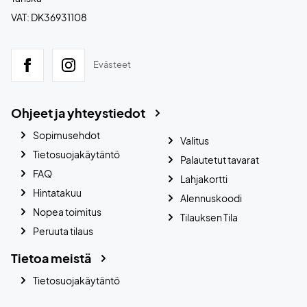
VAT: DK36931108
Evästeet
Ohjeet ja yhteystiedot
Sopimusehdot
Valitus
Tietosuojakäytäntö
Palautetut tavarat
FAQ
Lahjakortti
Hintatakuu
Alennuskoodi
Nopea toimitus
Tilauksen Tila
Peruuta tilaus
Tietoa meistä
Tietosuojakäytäntö