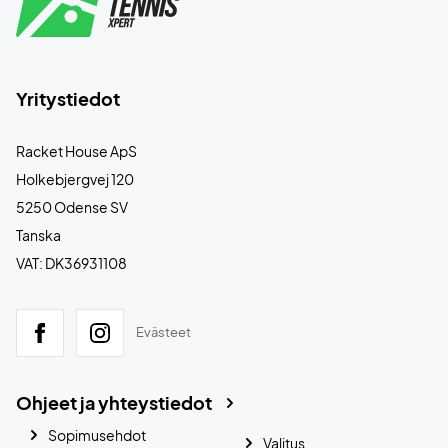
Yritystiedot
Racket House ApS
Holkebjergvej 120
5250 Odense SV
Tanska
VAT: DK36931108
Evästeet
Ohjeet ja yhteystiedot
Sopimusehdot
Valitus