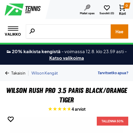
0
Kori
Mailat opas
Suosikit (
0
)
Hae tuotteita, merkkejä jne.
Hae
VALIKKO
👟 20% kaikista kengistä
-
voimassa 12.8. klo 23.59 asti
-
Katso valikoima
|
Tarvitsetko apua?
Takaisin
Wilson Kengät
Wilson Rush Pro 3.5 Paris Black/Orange
Tiger
4 arviot
TALLENNA 50%
TALLENNA 50%
TALLENNA 50%
TALLENNA 50%
TALLENNA 50%
TALLENNA 50%