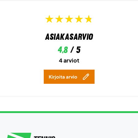
Asiakasarvio
4,8
/ 5
4 arviot
Kirjoita arvio