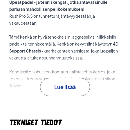
Upeat padel- ja tenniskengät, jotka antavat sinulle
parhaan mahdollisen pelikokemuksen!
Rush Pro 3.5 on tunnettu räjähtävyydestään ja
vakaudestaan.
Tämä kenkä on hyvä tehokkaisiin, aggressiivisiin liikkeisiin
padel- tai tenniskentällä. Kenkä on kevyt siinä käytetyn
4D
Support Chassis
-kaarirakenteen ansiosta, joka luo paljon
vakautta ja tukea suunnanmuutoksissa.
Kengässä on ohut verkkomateriaalista tehty kerros, joka
tekee siitä erityisen hengittävän, jolloin jalkasi eivät hikoa
ikävästi.
Lue lisää
DF 2
tarjoaa sinulle loistavan yhdistelmän mukavuutta ja
tukea nopeissa suunnanmuutoksissa.
Tekniset tiedot
Rubber Medial Drag Pad
tarjoaa hyvän kestävyyden ja
suojan.