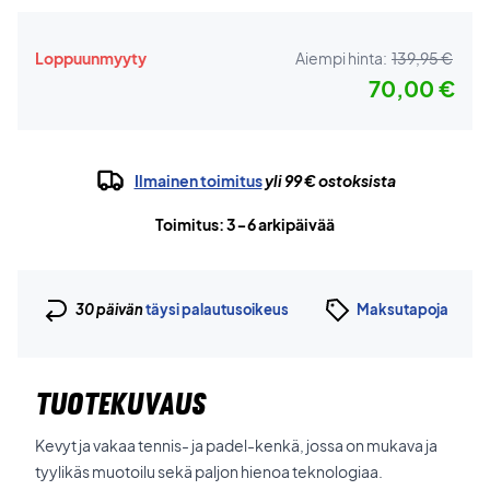
Loppuunmyyty
Aiempi hinta:
139,95 €
70,00 €
Ilmainen toimitus
yli 99 € ostoksista
Toimitus: 3-6 arkipäivää
30 päivän
täysi palautusoikeus
Maksutapoja
TUOTEKUVAUS
Kevyt ja vakaa tennis- ja padel-kenkä, jossa on mukava ja
tyylikäs muotoilu sekä paljon hienoa teknologiaa.