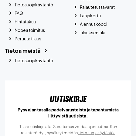
Tietosuojakäytäntö
Palautetut tavarat
FAQ
Lahjakortti
Hintatakuu
Alennuskoodi
Nopea toimitus
Tilauksen Tila
Peruuta tilaus
Tietoa meistä
Tietosuojakäytäntö
Uutiskirje
Pysy ajan tasalla padelvarusteista ja tapahtumista
liittyvistä uutisista.
Tilaa uutiskirje alla. Suostumus voidaan peruuttaa. Kun
rekisteröidyt, hyväksyt meidän
tietosuojakäytäntö.