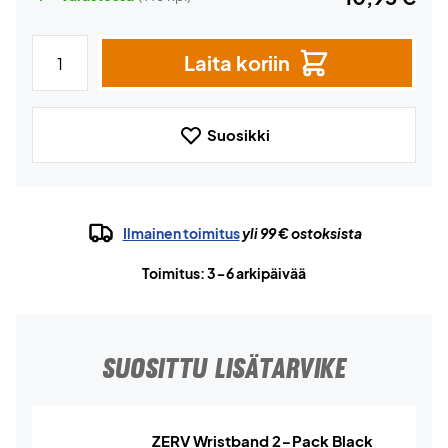
Laita koriin
Suosikki
Ilmainen toimitus
yli 99 € ostoksista
Toimitus: 3-6 arkipäivää
SUOSITTU LISÄTARVIKE
ZERV Wristband 2-Pack Black