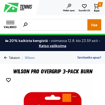
0
Kori
Mailat opas
Suosikit (
0
)
Hae tuotteita, merkkejä jne.
Hae
VALIKKO
👟 20% kaikista kengistä
-
voimassa 12.8. klo 23.59 asti
-
Katso valikoima
|
Tarvitsetko apua?
Takaisin
Wilson
Wilson Pro Overgrip 3-Pack Burn