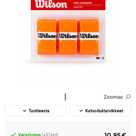
Zoomaa
Tuotteesta
Katso lisätarvikkeet
10,95 €
Varastossa
(+10 kpl)