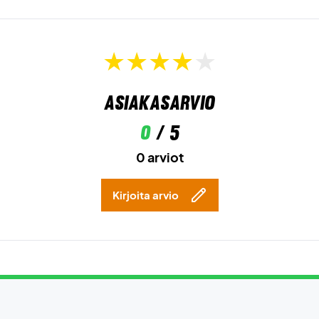
Asiakasarvio
0
/ 5
0 arviot
Kirjoita arvio