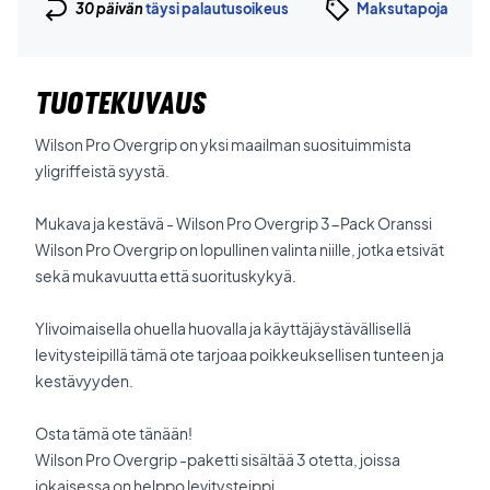
30 päivän
täysi palautusoikeus
Maksutapoja
TUOTEKUVAUS
Wilson Pro Overgrip on yksi maailman suosituimmista
yligriffeistä syystä.
Mukava ja kestävä - Wilson Pro Overgrip 3-Pack Oranssi
Wilson Pro Overgrip on lopullinen valinta niille, jotka etsivät
sekä mukavuutta että suorituskykyä.
Ylivoimaisella ohuella huovalla ja käyttäjäystävällisellä
levitysteipillä tämä ote tarjoaa poikkeuksellisen tunteen ja
kestävyyden.
Osta tämä ote tänään!
Wilson Pro Overgrip -paketti sisältää 3 otetta, joissa
jokaisessa on helppo levitysteippi.