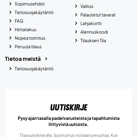
Sopimusehdot
Valitus
Tietosuojakäytäntö
Palautetut tavarat
FAQ
Lahjakortti
Hintatakuu
Alennuskoodi
Nopea toimitus
Tilauksen Tila
Peruuta tilaus
Tietoa meistä
Tietosuojakäytäntö
Uutiskirje
Pysy ajan tasalla padelvarusteista ja tapahtumista
liittyvistä uutisista.
Tilaa uutiskirje alla. Suostumus voidaan peruuttaa. Kun