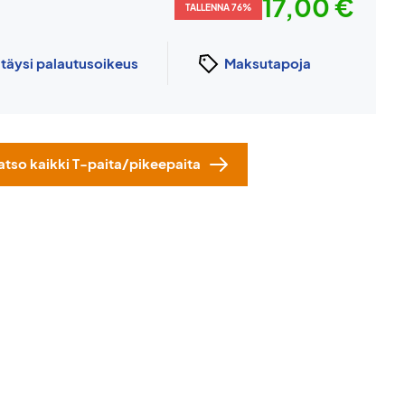
17,00 €
TALLENNA 76%
n
täysi palautusoikeus
Maksutapoja
atso kaikki T-paita/pikeepaita