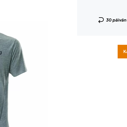
30 päivä
K