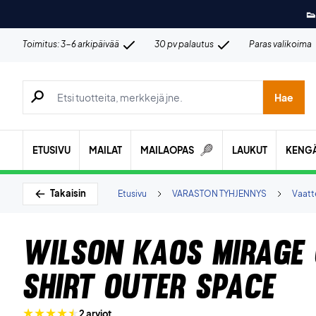
👟
Toimitus: 3-6 arkipäivää
30 pv palautus
Paras valikoima
Hae tuotteita, merkkejä jne.
Hae
ETUSIVU
MAILAT
MAILAOPAS
LAUKUT
KENG
Takaisin
Etusivu
VARASTON TYHJENNYS
Vaatt
Wilson Kaos Mirage
shirt Outer Space
2 arviot