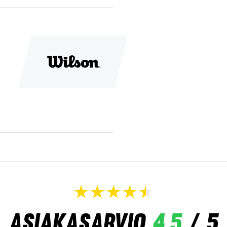
Asiakasarvio
4,5
/ 5