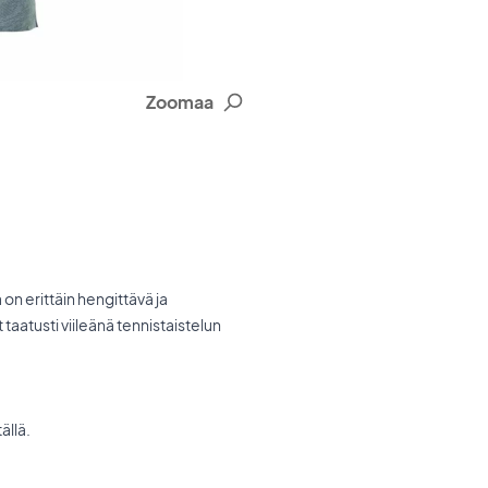
Zoomaa
 on erittäin hengittävä ja
taatusti viileänä tennistaistelun
ällä.