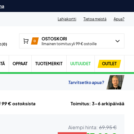
ma
Lahjakortti
Tietoa meistä
Apua?
OSTOSKORI
0
Ilmainen toimitus yli 99 € ostoille
 (
0
)
STÄ
OPPAAT
TUOTEMERKIT
UUTUUDET
OUTLET
Tarvitsetko apua?
i 99 € ostoksista
Toimitus: 3-6 arkipäivää
Aiempi hinta:
69,95 €