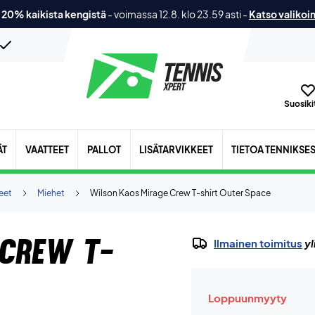
 20% kaikista kengistä
-
voimassa 12.8. klo 23.59 asti
-
Katso valikoi
Suosikit
ÄT
VAATTEET
PALLOT
LISÄTARVIKKEET
TIETOA TENNIKSE
eet
Miehet
Wilson Kaos Mirage Crew T-shirt Outer Space
 Crew T-
Ilmainen toimitus
yl
Loppuunmyyty