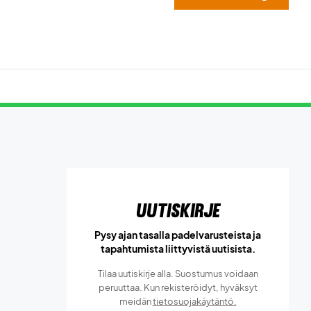
Uutiskirje
Pysy ajan tasalla padelvarusteista ja
tapahtumista liittyvistä uutisista.
Tilaa uutiskirje alla. Suostumus voidaan
peruuttaa. Kun rekisteröidyt, hyväksyt
meidän
tietosuojakäytäntö.