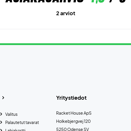
2 arviot
Yritystiedot
Racket House ApS
Valitus
Holkebjergvej 120
Palautetut tavarat
5250 Odense SV
Lahjakortti