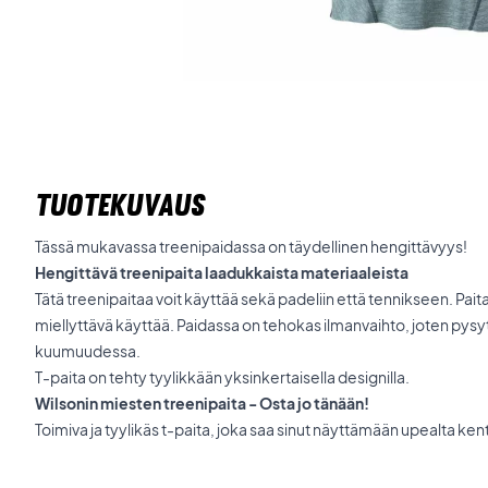
TUOTEKUVAUS
Tässä mukavassa treenipaidassa on täydellinen hengittävyys!
Hengittävä treenipaita laadukkaista materiaaleista
Tätä treenipaitaa voit käyttää sekä padeliin että tennikseen. Paita
miellyttävä käyttää. Paidassa on tehokas ilmanvaihto, joten pysyt 
kuumuudessa.
T-paita on tehty tyylikkään yksinkertaisella designilla.
Wilsonin miesten treenipaita - Osta jo tänään!
Toimiva ja tyylikäs t-paita, joka saa sinut näyttämään upealta kent