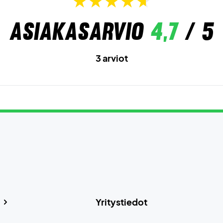
Asiakasarvio
4,7
/ 5
3 arviot
Yritystiedot