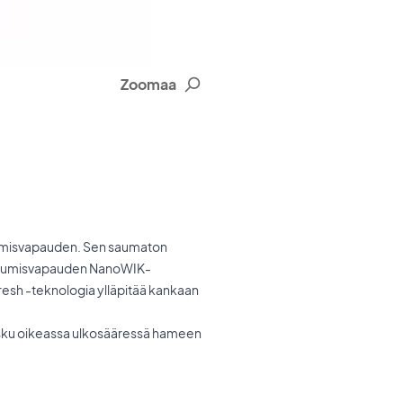
Zoomaa
kumisvapauden. Sen saumaton
iikkumisvapauden NanoWIK-
 Fresh -teknologia ylläpitää kankaan
asku oikeassa ulkosääressä hameen