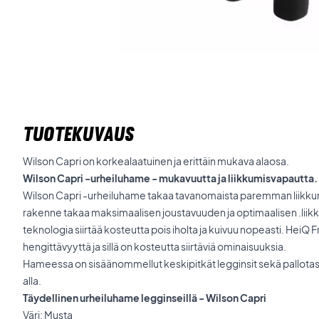
TUOTEKUVAUS
Wilson Capri on korkealaatuinen ja erittäin mukava alaosa.
Wilson Capri -urheiluhame - mukavuutta ja liikkumisvapautta.
Wilson Capri -urheiluhame takaa tavanomaista paremman liik
rakenne takaa maksimaalisen joustavuuden ja optimaalisen .l
teknologia siirtää kosteutta pois iholta ja kuivuu nopeasti. HeiQ
hengittävyyttä ja sillä on kosteutta siirtäviä ominaisuuksia.
Hameessa on sisäänommellut keskipitkät legginsit sekä pallot
alla.
Täydellinen urheiluhame legginseillä - Wilson Capri
Väri: Musta