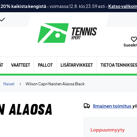
 20% kaikista kengistä
-
voimassa 12.8. klo 23.59 asti
-
Katso valikoi
Suosikit
ÄT
VAATTEET
PALLOT
LISÄTARVIKKEET
TIETOA TENNIKSE
Naiset
Wilson Capri Naisten Alaosa Black
n Alaosa
Ilmainen toimitus
yl
Loppuunmyyty