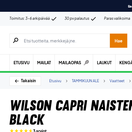
👟
Toimitus: 3-6 arkipäivää
30 pv palautus
Paras valikoima
Hae tuotteita, merkkejä jne.
Hae
ETUSIVU
MAILAT
MAILAOPAS
LAUKUT
KENG
Takaisin
Etusivu
TAMMIKUUN ALE
Vaatteet
Wilson Capri Naiste
Black
3 arviot