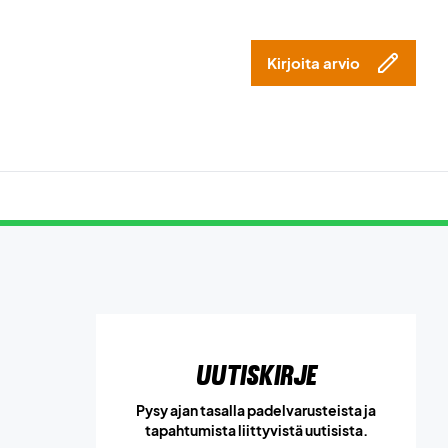
Kirjoita arvio
Uutiskirje
Pysy ajan tasalla padelvarusteista ja
tapahtumista liittyvistä uutisista.