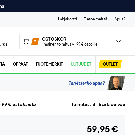
ma
Lahjakortti
Tietoa meistä
Apua?
OSTOSKORI
0
Ilmainen toimitus yli 99 € ostoille
 (
0
)
STÄ
OPPAAT
TUOTEMERKIT
UUTUUDET
OUTLET
Tarvitsetko apua?
i 99 € ostoksista
Toimitus: 3-6 arkipäivää
59,95 €