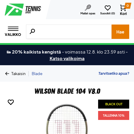
0
Kori
Mailat opas
Suosikit (
0
)
Hae tuotteita, merkkejä jne.
Hae
VALIKKO
👟 20% kaikista kengistä
-
voimassa 12.8. klo 23.59 asti
-
Katso valikoima
|
Tarvitsetko apua?
Takaisin
Blade
Wilson Blade 104 V8.0
BLACK OUT
BLACK OUT
BLACK OUT
BLACK OUT
BLACK OUT
TALLENNA 10%
TALLENNA 10%
TALLENNA 10%
TALLENNA 10%
TALLENNA 10%