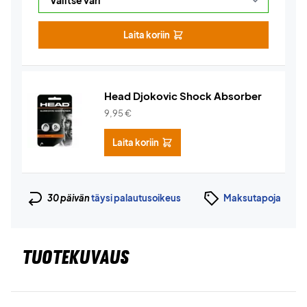
Laita koriin
Head Djokovic Shock Absorber
9,95
€
Laita koriin
30 päivän
täysi palautusoikeus
Maksutapoja
TUOTEKUVAUS