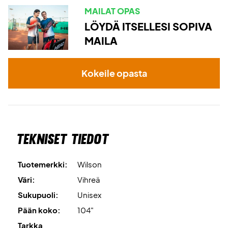
MAILAT OPAS
LÖYDÄ ITSELLESI SOPIVA
MAILA
Kokeile opasta
Tekniset tiedot
Tuotemerkki:
Wilson
Väri:
Vihreä
Sukupuoli:
Unisex
Pään koko:
104"
Tarkka