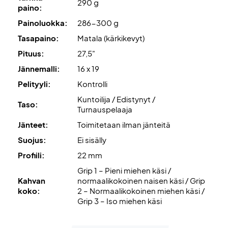
290 g
paino:
Painoluokka:
286-300 g
Tasapaino:
Matala (kärkikevyt)
Pituus:
27,5"
Jännemalli:
16 x 19
Pelityyli:
Kontrolli
Kuntoilija / Edistynyt /
Taso:
Turnauspelaaja
Jänteet:
Toimitetaan ilman jänteitä
Suojus:
Ei sisälly
Profiili:
22 mm
Grip 1 – Pieni miehen käsi /
Kahvan
normaalikokoinen naisen käsi / Grip
koko:
2 – Normaalikokoinen miehen käsi /
Grip 3 – Iso miehen käsi