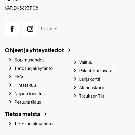
VAT: DK36931108
Evästeet
Ohjeet ja yhteystiedot
Sopimusehdot
Valitus
Tietosuojakäytäntö
Palautetut tavarat
FAQ
Lahjakortti
Hintatakuu
Alennuskoodi
Nopea toimitus
Tilauksen Tila
Peruuta tilaus
Tietoa meistä
Tietosuojakäytäntö