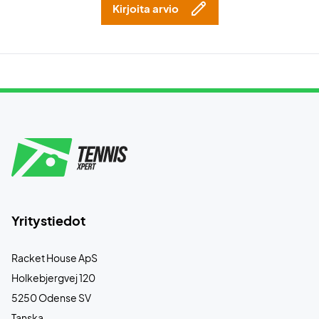
Kirjoita arvio
Yritystiedot
Racket House ApS
Holkebjergvej 120
5250 Odense SV
Tanska