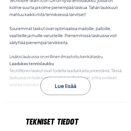
Tecnifibre Team Icon 12R on hyvä tennislaukku, jossa on
kolme suurta ja kolme pienempää taskua. Tähän laukkuun
mahtuu kaikki mitä tenniksessä tarvitset!
Suuremmat taskut ovat optimaalisia mailoille, palloille,
vaatteille ja muille varusteille. Pienemmissä taskuissa voit
säilyttää pienempiä tarvikkeita.
Lisäksi laukussa on erillinen ilmastoitu kenkätasku.
Laadukas tennislaukku
Tecnifibren laukut ovat todella laadukkaita ja kestäviä. Tässä
laukussa on lisäksi pehmustetut olkahihnat, jotka voidaan
säätää sopiviksi tarpeen mukaan.
Lue lisää
Väri: Tummanharmaa
Koko: 79 x 33 x 36 cm
Taskujen määrä: 6
Tekniset tiedot