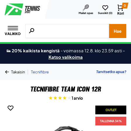
0
Kori
Mailat opas
Suosikit (
0
)
Hae tuotteita, merkkejä jne.
Hae
VALIKKO
👟 20% kaikista kengistä
-
voimassa 12.8. klo 23.59 asti
-
Katso valikoima
|
Tarvitsetko apua?
Takaisin
Tecnifibre
Tecnifibre Team Icon 12R
1 arvio
OUTLET
TALLENNA 34%