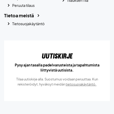
Tilauksen Tila
Peruuta tilaus
Tietoa meistä
Tietosuojakäytäntö
Uutiskirje
Pysy ajan tasalla padelvarusteista ja tapahtumista
liittyvistä uutisista.
Tilaa uutiskirje alla. Suostumus voidaan peruuttaa. Kun
rekisteröidyt, hyväksyt meidän
tietosuojakäytäntö.