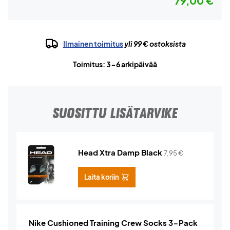
79,00 €
Ilmainen toimitus
yli 99 € ostoksista
Toimitus: 3-6 arkipäivää
SUOSITTU LISÄTARVIKE
Head Xtra Damp Black
7,95
€
Laita koriin
Nike Cushioned Training Crew Socks 3-Pack