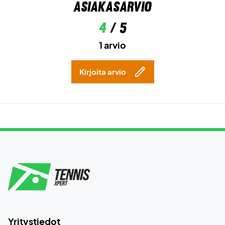
Asiakasarvio
4
/ 5
1 arvio
Kirjoita arvio
Yritystiedot