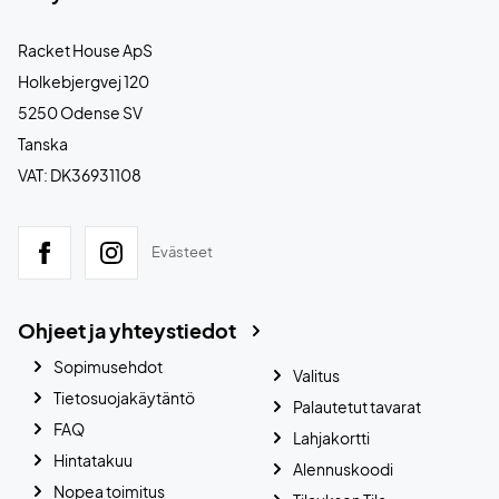
Racket House ApS
Holkebjergvej 120
5250 Odense SV
Tanska
VAT: DK36931108
Evästeet
Ohjeet ja yhteystiedot
Sopimusehdot
Valitus
Tietosuojakäytäntö
Palautetut tavarat
FAQ
Lahjakortti
Hintatakuu
Alennuskoodi
Nopea toimitus