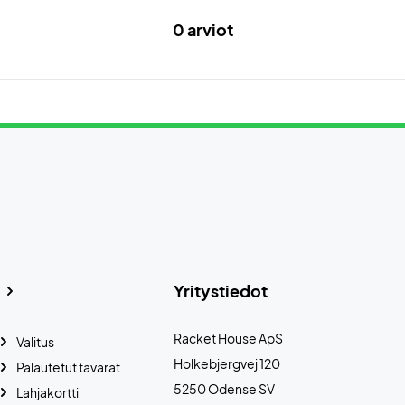
0 arviot
Yritystiedot
Racket House ApS
Valitus
Holkebjergvej 120
Palautetut tavarat
5250 Odense SV
Lahjakortti