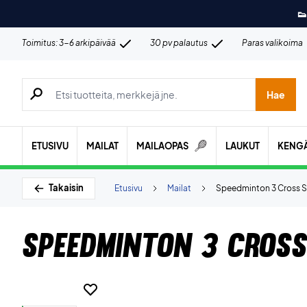
👟
Toimitus: 3-6 arkipäivää
30 pv palautus
Paras valikoima
Hae tuotteita, merkkejä jne.
Hae
ETUSIVU
MAILAT
MAILAOPAS
LAUKUT
KENG
Takaisin
Etusivu
Mailat
Speedminton 3 Cross 
Speedminton 3 Cross