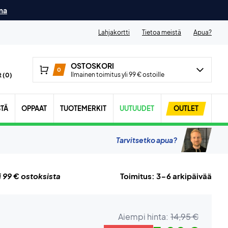
ma
Lahjakortti
Tietoa meistä
Apua?
OSTOSKORI
0
Ilmainen toimitus yli 99 € ostoille
 (
0
)
STÄ
OPPAAT
TUOTEMERKIT
UUTUUDET
OUTLET
Tarvitsetko apua?
i 99 € ostoksista
Toimitus: 3-6 arkipäivää
Aiempi hinta:
14,95 €