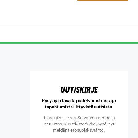
Uutiskirje
Pysy ajan tasalla padelvarusteista ja
tapahtumista liittyvistä uutisista.
Tilaa uutiskirje alla. Suostumus voidaan
peruuttaa. Kun rekisteröidyt, hyväksyt
meidän
tietosuojakäytäntö.