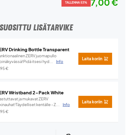
7,00 €
TALLENNA 53%
SUOSITTU LISÄTARVIKE
ERV Drinking Bottle Transparent
unktionaalinen ZERV juomapullo
Laita koriin
pinäkyvässä!Pidä itsesi hyd...
Info
,95
€
ERV Wristband 2-Pack White
hastuttavat ja mukavat ZERV
Laita koriin
kinauhat!Täydelliset kentälle - Z...
Info
,95
€