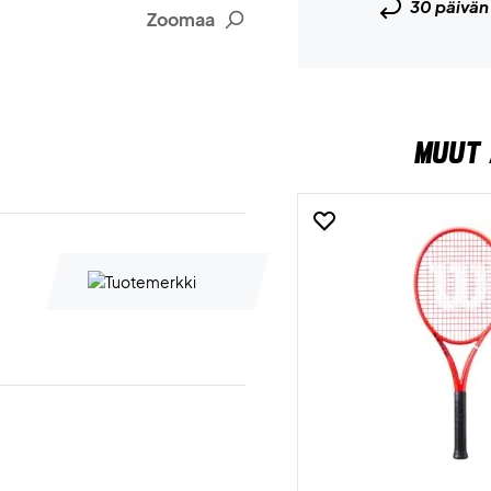
30 päivä
Zoomaa
MUUT 