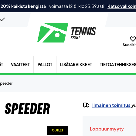
 20% kaikista kengistä
-
voimassa 12.8. klo 23.59 asti
-
Katso valikoi
Suosikit
ÄT
VAATTEET
PALLOT
LISÄTARVIKKEET
TIETOA TENNIKSE
Speeder
 Speeder
Ilmainen toimitus
yl
Loppuunmyyty
OUTLET