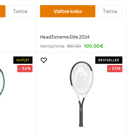
Tietoa
Valitse koko
Tietoa
Head Extreme Elite 2024
Aiempi hinta:
160,00
100,00 €
OUTLET
BESTSELLER
- 36%
- 33%