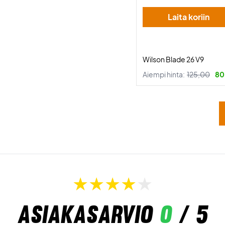
Laita koriin
Wilson Blade 26 V9
Aiempi hinta:
125,00
80
Asiakasarvio
0
/ 5