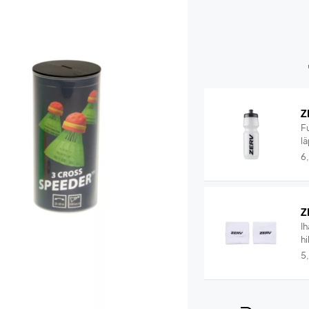
Z
F
lä
6
Z
I
hi
5