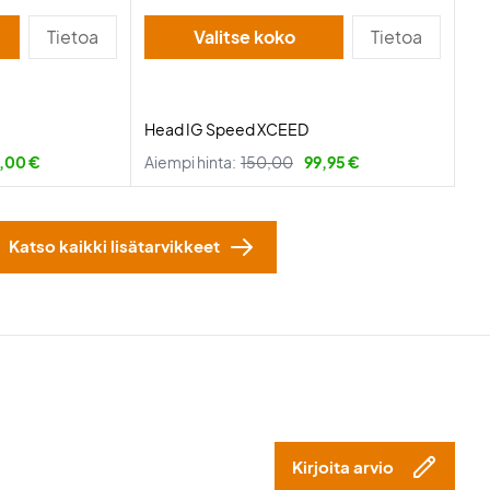
Tietoa
Valitse koko
Tietoa
Head IG Speed XCEED
,00 €
Aiempi hinta:
150,00
99,95 €
Katso kaikki lisätarvikkeet
Kirjoita arvio