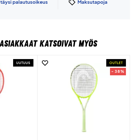
n
täysi palautusoikeus
Maksutapoja
ASIAKKAAT KATSOIVAT MYÖS
UUTUUS
OUTLET
- 38%