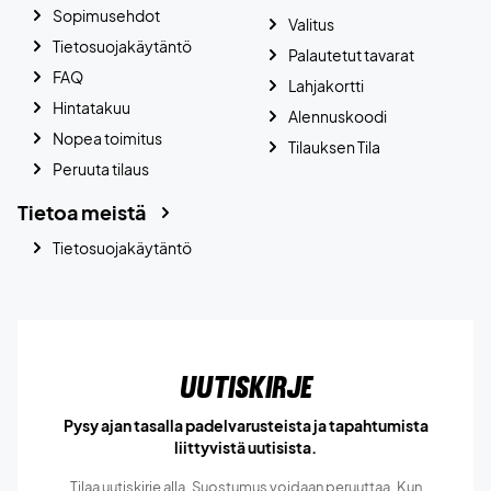
Sopimusehdot
Valitus
Tietosuojakäytäntö
Palautetut tavarat
FAQ
Lahjakortti
Hintatakuu
Alennuskoodi
Nopea toimitus
Tilauksen Tila
Peruuta tilaus
Tietoa meistä
Tietosuojakäytäntö
Uutiskirje
Pysy ajan tasalla padelvarusteista ja tapahtumista
liittyvistä uutisista.
Tilaa uutiskirje alla. Suostumus voidaan peruuttaa. Kun