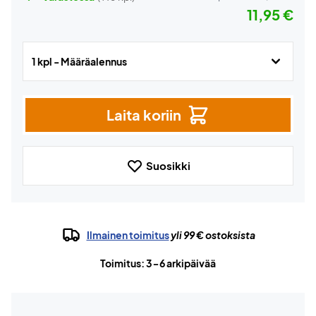
11,95 €
1 kpl - Määräalennus
Laita koriin
Suosikki
Ilmainen toimitus
yli 99 € ostoksista
Toimitus: 3-6 arkipäivää