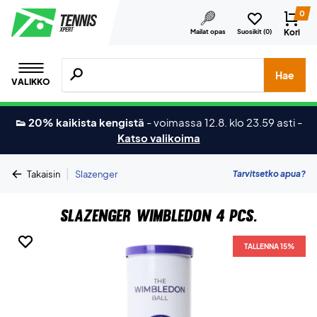
0
Kori
Mailat opas
Suosikit (
0
)
Hae tuotteita, merkkejä jne.
Hae
VALIKKO
👟 20% kaikista kengistä
-
voimassa 12.8. klo 23.59 asti
-
Katso valikoima
|
Tarvitsetko apua?
Takaisin
Slazenger
Slazenger Wimbledon 4 pcs.
TALLENNA 15%
TALLENNA 15%