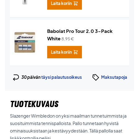
Laita koriin
Babolat Pro Tour 2.0 3-Pack
White
8,95
€
Laita koriin
30 päivän
täysi palautusoikeus
Maksutapoja
TUOTEKUVAUS
Slazenger Wimbledon on yksi maailman tunnetuimmista ja
suosituimmista tennispalloista. Pallo tunnetaan hyvistä
ominaisuuksistaan ja kestävyydestään. Tällä pallolla saat
lisää kontrollia peliisi.