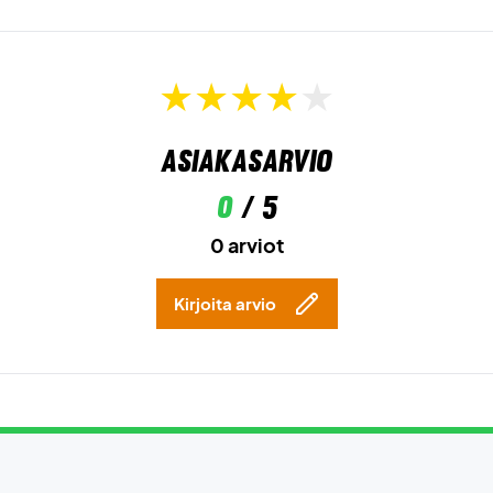
Asiakasarvio
0
/ 5
0 arviot
Kirjoita arvio