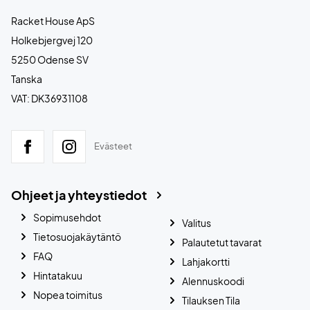
Racket House ApS
Holkebjergvej 120
5250 Odense SV
Tanska
VAT: DK36931108
Evästeet
Ohjeet ja yhteystiedot
Sopimusehdot
Valitus
Tietosuojakäytäntö
Palautetut tavarat
FAQ
Lahjakortti
Hintatakuu
Alennuskoodi
Nopea toimitus
Tilauksen Tila