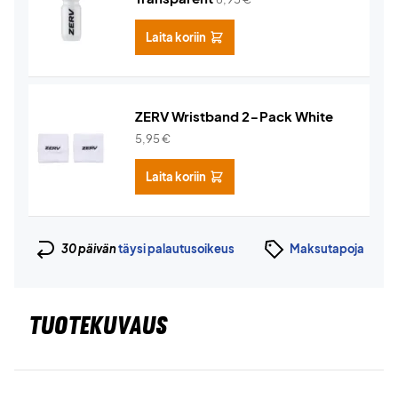
Laita koriin
ZERV Wristband 2-Pack White
5,95
€
Laita koriin
30 päivän
täysi palautusoikeus
Maksutapoja
TUOTEKUVAUS