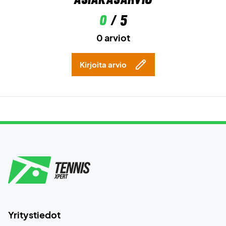
0
/ 5
0 arviot
Kirjoita arvio
Yritystiedot