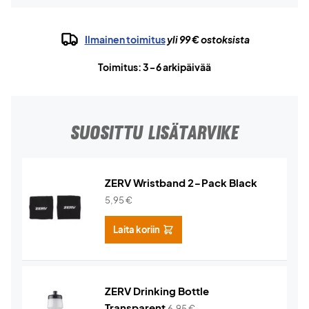
Ilmainen toimitus
yli 99 € ostoksista
Toimitus: 3-6 arkipäivää
SUOSITTU LISÄTARVIKE
ZERV Wristband 2-Pack Black
5,95
€
Laita koriin
ZERV Drinking Bottle
Transparent
6,95
€