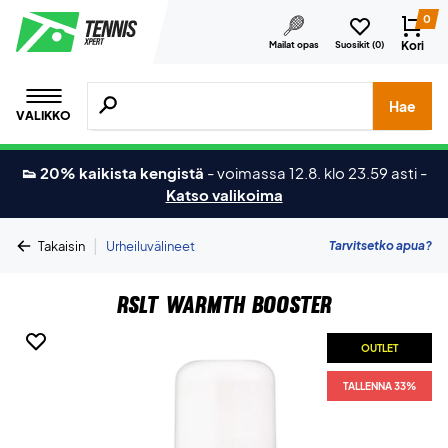
0
Kori
Mailat opas
Suosikit (
0
)
Hae tuotteita, merkkejä jne.
Hae
VALIKKO
👟 20% kaikista kengistä
-
voimassa 12.8. klo 23.59 asti
-
Katso valikoima
|
Tarvitsetko apua?
Takaisin
Urheiluvälineet
RSLT Warmth Booster
OUTLET
TALLENNA 33%