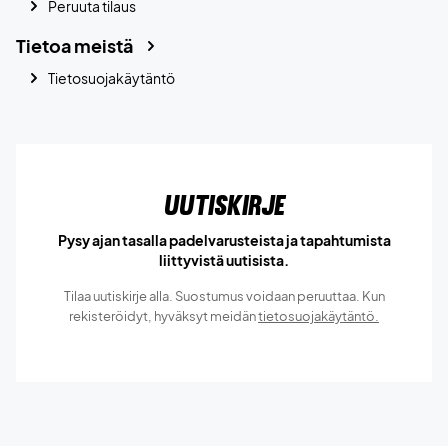
Peruuta tilaus
Tietoa meistä
Tietosuojakäytäntö
Uutiskirje
Pysy ajan tasalla padelvarusteista ja tapahtumista
liittyvistä uutisista.
Tilaa uutiskirje alla. Suostumus voidaan peruuttaa. Kun
rekisteröidyt, hyväksyt meidän
tietosuojakäytäntö.