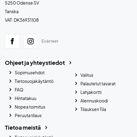
5250 Odense SV
Tanska
VAT: DK36931108
Evästeet
Ohjeet ja yhteystiedot
Sopimusehdot
Valitus
Tietosuojakäytäntö
Palautetut tavarat
FAQ
Lahjakortti
Hintatakuu
Alennuskoodi
Nopea toimitus
Tilauksen Tila
Peruuta tilaus
Tietoa meistä