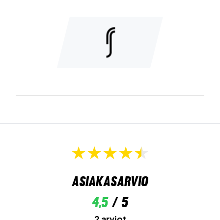
Asiakasarvio
4,5
/ 5
2 arviot