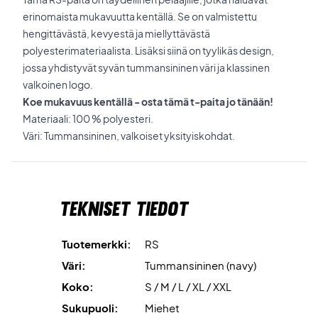
erinomaista mukavuutta kentällä. Se on valmistettu
hengittävästä, kevyestä ja miellyttävästä
polyesterimateriaalista. Lisäksi siinä on tyylikäs design,
jossa yhdistyvät syvän tummansininen väri ja klassinen
valkoinen logo.
Koe mukavuus kentällä - osta tämä t-paita jo tänään!
Materiaali: 100 % polyesteri.
Väri: Tummansininen, valkoiset yksityiskohdat.
Tekniset tiedot
Tuotemerkki:
RS
Väri:
Tummansininen (navy)
Koko:
S / M / L / XL / XXL
Sukupuoli:
Miehet