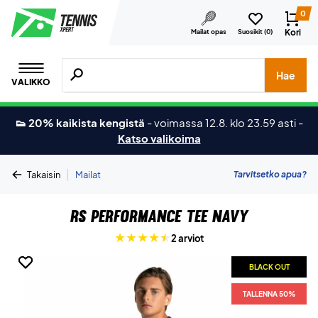
0
Kori
Mailat opas
Suosikit (
0
)
Hae tuotteita, merkkejä jne.
Hae
VALIKKO
👟 20% kaikista kengistä
-
voimassa 12.8. klo 23.59 asti
-
Katso valikoima
|
Tarvitsetko apua?
Takaisin
Mailat
RS Performance Tee Navy
2 arviot
BLACK OUT
BLACK OUT
TALLENNA 50%
TALLENNA 50%