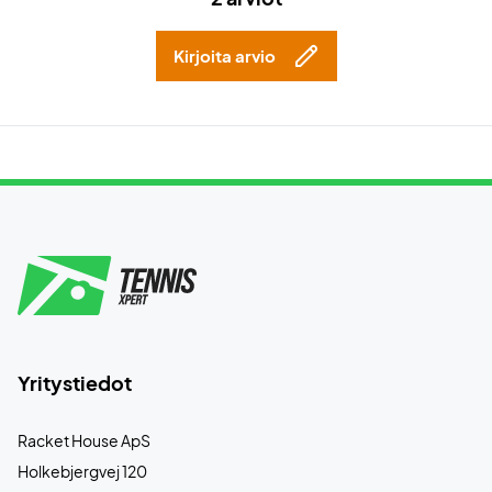
Kirjoita arvio
Yritystiedot
Racket House ApS
Holkebjergvej 120