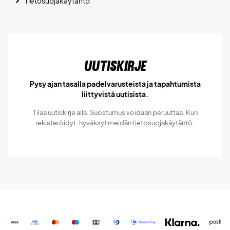
Tietosuojakäytäntö
Uutiskirje
Pysy ajan tasalla padelvarusteista ja tapahtumista
liittyvistä uutisista.
Tilaa uutiskirje alla. Suostumus voidaan peruuttaa. Kun
rekisteröidyt, hyväksyt meidän
tietosuojakäytäntö.