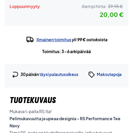
Loppuunmyyty
Aiempi hinta:
39,95 €
20,00 €
Ilmainen toimitus
yli 99 € ostoksista
Toimitus: 3-6 arkipäivää
30 päivän
täysi palautusoikeus
Maksutapoja
TUOTEKUVAUS
Mukava t-paita RS:lta!
Pelimukavuutta ja upeaa designia - RS Performance Tee
Navy
Tämä RS-paita on täydellinen pelaajille, jotka haluavat