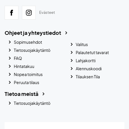
Evästeet
Ohjeet ja yhteystiedot
Sopimusehdot
Valitus
Tietosuojakäytäntö
Palautetut tavarat
FAQ
Lahjakortti
Hintatakuu
Alennuskoodi
Nopea toimitus
Tilauksen Tila
Peruuta tilaus
Tietoa meistä
Tietosuojakäytäntö