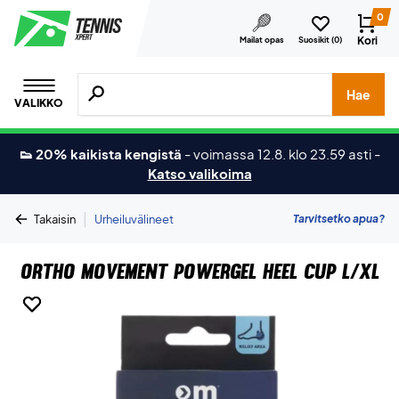
0
Kori
Mailat opas
Suosikit (
0
)
Hae tuotteita, merkkejä jne.
Hae
VALIKKO
👟 20% kaikista kengistä
-
voimassa 12.8. klo 23.59 asti
-
Katso valikoima
|
Tarvitsetko apua?
Takaisin
Urheiluvälineet
Ortho Movement Powergel Heel Cup L/XL