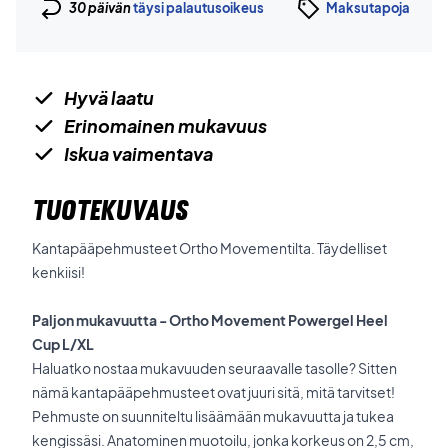
30 päivän
täysi palautusoikeus
Maksutapoja
Hyvä laatu
Erinomainen mukavuus
Iskua vaimentava
TUOTEKUVAUS
Kantapääpehmusteet Ortho Movementilta. Täydelliset
kenkiisi!
Paljon mukavuutta - Ortho Movement Powergel Heel
Cup L/XL
Haluatko nostaa mukavuuden seuraavalle tasolle? Sitten
nämä kantapääpehmusteet ovat juuri sitä, mitä tarvitset!
Pehmuste on suunniteltu lisäämään mukavuutta ja tukea
kengissäsi. Anatominen muotoilu, jonka korkeus on 2,5 cm,