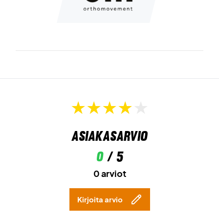
Asiakasarvio
0
/ 5
0 arviot
Kirjoita arvio