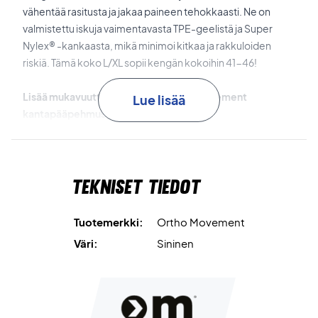
vähentää rasitusta ja jakaa paineen tehokkaasti. Ne on
valmistettu iskuja vaimentavasta TPE-geelistä ja Super
Nylex® -kankaasta, mikä minimoi kitkaa ja rakkuloiden
riskiä. Tämä koko L/XL sopii kengän kokoihin 41-46!
Lisää mukavuutta - osta tämä Ortho Movement
Lue lisää
kantapääpehmustesetti!
Koko: L/XL
Materiaali: TPE-geeli ja Super Nylex
Tekniset tiedot
Tuotemerkki:
Ortho Movement
Väri:
Sininen