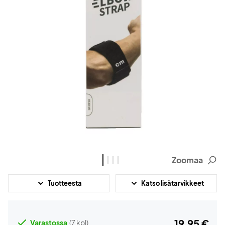
Zoomaa
Tuotteesta
Katso lisätarvikkeet
19,95 €
Varastossa
(7 kpl)