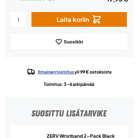
Laita koriin
Suosikki
Ilmainen toimitus
yli 99 € ostoksista
Toimitus: 3-6 arkipäivää
SUOSITTU LISÄTARVIKE
ZERV Wristband 2-Pack Black