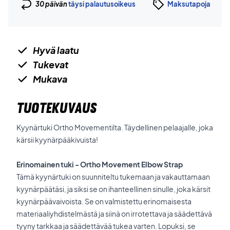
30 päivän
täysi palautusoikeus
Maksutapoja
Hyvä laatu
Tukevat
Mukava
TUOTEKUVAUS
Kyynärtuki Ortho Movementilta. Täydellinen pelaajalle, joka
kärsii kyynärpääkivuista!
Erinomainen tuki - Ortho Movement Elbow Strap
Tämä kyynärtuki on suunniteltu tukemaan ja vakauttamaan
kyynärpäätäsi, ja siksi se on ihanteellinen sinulle, joka kärsit
kyynärpäävaivoista. Se on valmistettu erinomaisesta
materiaaliyhdistelmästä ja siinä on irrotettava ja säädettävä
tyyny tarkkaa ja säädettävää tukea varten. Lopuksi, se