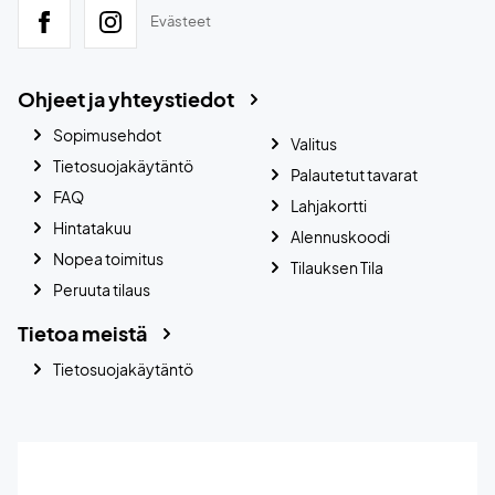
Evästeet
Ohjeet ja yhteystiedot
Sopimusehdot
Valitus
Tietosuojakäytäntö
Palautetut tavarat
FAQ
Lahjakortti
Hintatakuu
Alennuskoodi
Nopea toimitus
Tilauksen Tila
Peruuta tilaus
Tietoa meistä
Tietosuojakäytäntö