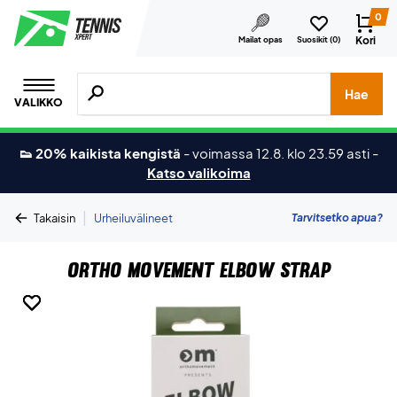
0
Kori
Mailat opas
Suosikit (
0
)
Hae tuotteita, merkkejä jne.
Hae
VALIKKO
👟 20% kaikista kengistä
-
voimassa 12.8. klo 23.59 asti
-
Katso valikoima
|
Tarvitsetko apua?
Takaisin
Urheiluvälineet
Ortho Movement Elbow Strap