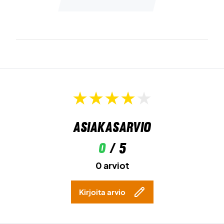
Asiakasarvio
0
/ 5
0 arviot
Kirjoita arvio