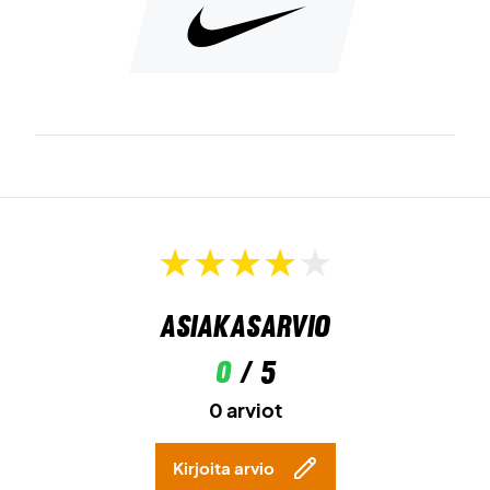
Korkea pääntie
varmistaa hyvän peittävyyden kaikissa
pelitilanteissa.
Erittäin sileä pinta
tuntuu miellyttävältä ihoa vasten ja
kuivuu nopeasti.
Materiaali:
79 % polyesteri / 21 % spandex.
Keskity peliin – tilaa Nike Victory Women Dri-FIT Tank
Top Steam jo tänään!
Väri:
Steam.
Asiakasarvio
0
/ 5
0 arviot
Kirjoita arvio