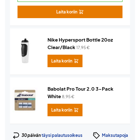
Laita koriin
Nike Hypersport Bottle 20oz
Clear/Black
17,95
€
Laita koriin
Babolat Pro Tour 2.0 3-Pack
White
8,95
€
Laita koriin
30 päivän
täysi palautusoikeus
Maksutapoja