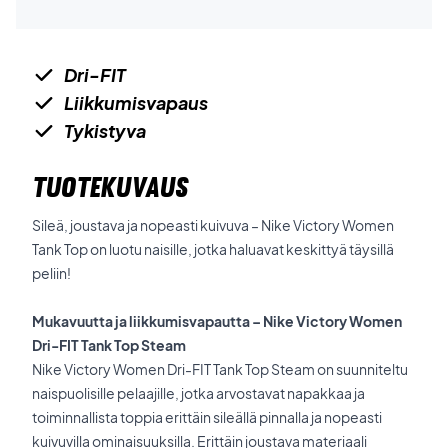
Dri-FIT
Liikkumisvapaus
Tykistyva
TUOTEKUVAUS
Sileä, joustava ja nopeasti kuivuva – Nike Victory Women
Tank Top on luotu naisille, jotka haluavat keskittyä täysillä
peliin!
Mukavuutta ja liikkumisvapautta – Nike Victory Women
Dri-FIT Tank Top Steam
Nike Victory Women Dri-FIT Tank Top Steam on suunniteltu
naispuolisille pelaajille, jotka arvostavat napakkaa ja
toiminnallista toppia erittäin sileällä pinnalla ja nopeasti
kuivuvilla ominaisuuksilla. Erittäin joustava materiaali