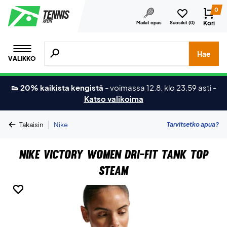
0
Kori
Mailat opas
Suosikit (
0
)
Hae tuotteita, merkkejä jne.
Hae
VALIKKO
👟 20% kaikista kengistä
-
voimassa 12.8. klo 23.59 asti
-
Katso valikoima
|
Tarvitsetko apua?
Takaisin
Nike
Nike Victory Women Dri-FIT Tank Top
Steam