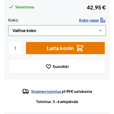
42,95 €
Varastossa
Koko
Koko-opas
Laita koriin
Suosikki
Ilmainen toimitus
yli 99 € ostoksista
Toimitus: 3-6 arkipäivää