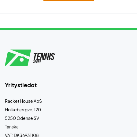
Yritystiedot
Racket House ApS
Holkebjergvej 120
5250 Odense SV
Tanska
VAT: DK36931108