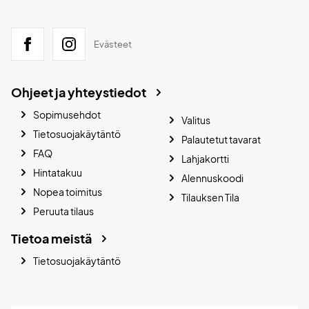
Evästeet
Ohjeet ja yhteystiedot
Sopimusehdot
Valitus
Tietosuojakäytäntö
Palautetut tavarat
FAQ
Lahjakortti
Hintatakuu
Alennuskoodi
Nopea toimitus
Tilauksen Tila
Peruuta tilaus
Tietoa meistä
Tietosuojakäytäntö