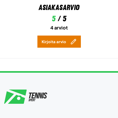
Asiakasarvio
5
/ 5
4 arviot
Kirjoita arvio