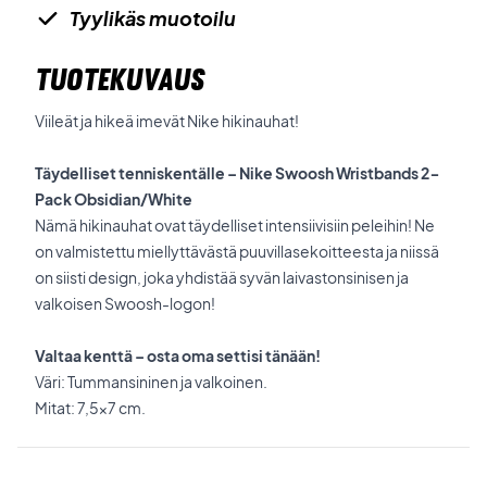
Tyylikäs muotoilu
TUOTEKUVAUS
Viileät ja hikeä imevät Nike hikinauhat!
Täydelliset tenniskentälle – Nike Swoosh Wristbands 2-
Pack Obsidian/White
Nämä hikinauhat ovat täydelliset intensiivisiin peleihin! Ne
on valmistettu miellyttävästä puuvillasekoitteesta ja niissä
on siisti design, joka yhdistää syvän laivastonsinisen ja
valkoisen Swoosh-logon!
Valtaa kenttä – osta oma settisi tänään!
Väri: Tummansininen ja valkoinen.
Mitat: 7,5x7 cm.