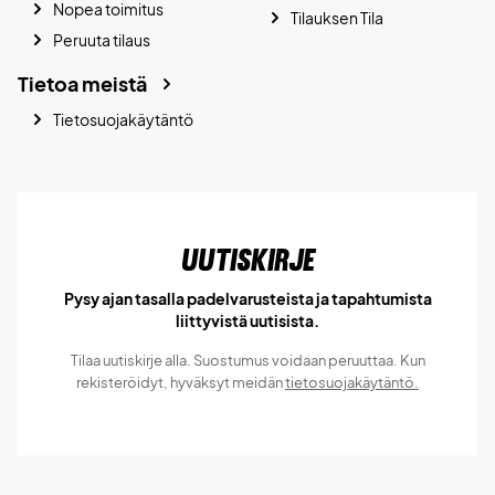
Nopea toimitus
Tilauksen Tila
Peruuta tilaus
Tietoa meistä
Tietosuojakäytäntö
Uutiskirje
Pysy ajan tasalla padelvarusteista ja tapahtumista
liittyvistä uutisista.
Tilaa uutiskirje alla. Suostumus voidaan peruuttaa. Kun
rekisteröidyt, hyväksyt meidän
tietosuojakäytäntö.