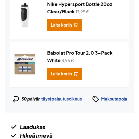
Nike Hypersport Bottle 20oz
Clear/Black
17,95
€
Laita koriin
Babolat Pro Tour 2.0 3-Pack
White
8,95
€
Laita koriin
30 päivän
täysi palautusoikeus
Maksutapoja
Laadukas
Hikeä imevä