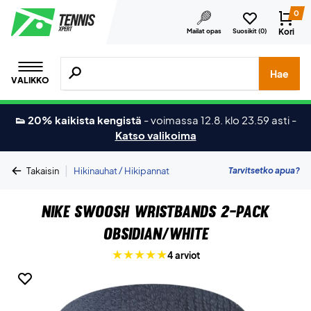
0
Kori
Mailat opas
Suosikit (
0
)
Hae tuotteita, merkkejä jne.
Hae
VALIKKO
👟 20% kaikista kengistä
-
voimassa 12.8. klo 23.59 asti
-
Katso valikoima
|
Tarvitsetko apua?
Takaisin
Hikinauhat / Hikipannat
Nike Swoosh Wristbands 2-Pack
Obsidian/White
4 arviot