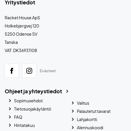
Yritystiedot
Racket House ApS
Holkebjergvej 120
5250 Odense SV
Tanska
VAT: DK36931108
Evästeet
Ohjeet ja yhteystiedot
Sopimusehdot
Valitus
Tietosuojakäytäntö
Palautetut tavarat
FAQ
Lahjakortti
Hintatakuu
Alennuskoodi