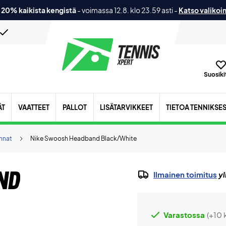
 20% kaikista kengistä
-
voimassa 12.8. klo 23.59 asti
-
Katso valikoi
Suosikit
ÄT
VAATTEET
PALLOT
LISÄTARVIKKEET
TIETOA TENNIKSE
annat
Nike Swoosh Headband Black/White
nd
Ilmainen toimitus
yl
Varastossa
(+10 