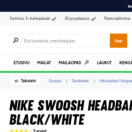
👟
Toimitus: 3-6 arkipäivää
30 pv palautus
Paras valikoima
Hae tuotteita, merkkejä jne.
Hae
ETUSIVU
MAILAT
MAILAOPAS
LAUKUT
KENG
Takaisin
Etusivu
Tarvikkeet
Hikinauhat / Hikip
Nike Swoosh Headba
Black/White
3 arviot