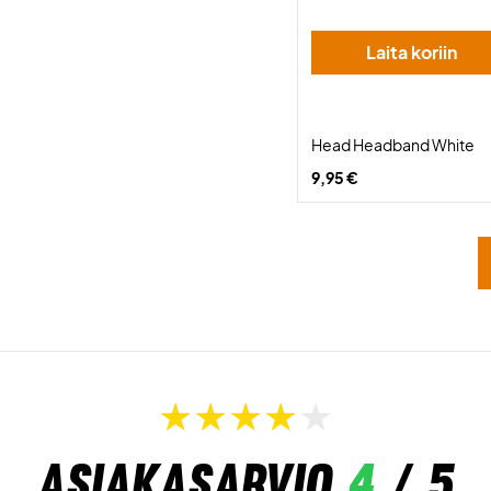
Laita koriin
Head Headband White
9,95 €
Asiakasarvio
4
/ 5