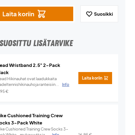
Laita koriin
Suosikki
SUOSITTU LISÄTARVIKE
ead Wristband 2.5" 2-Pack
lack
Laita koriin
ead Hikinauhat ovat laadukkaita
deltennishikinauhoja ranteisiin...
Info
,95
€
ike Cushioned Training Crew
ocks 3-Pack White
ike Cushioned Training Crew Socks 3-
ck White – mukavuutta ja ...
Info
16,95
€