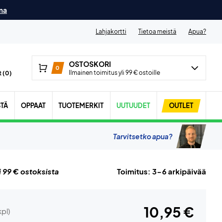
ma
Lahjakortti
Tietoa meistä
Apua?
OSTOSKORI
0
Ilmainen toimitus yli 99 € ostoille
 (
0
)
STÄ
OPPAAT
TUOTEMERKIT
UUTUUDET
OUTLET
Tarvitsetko apua?
i 99 € ostoksista
Toimitus: 3-6 arkipäivää
10,95 €
kpl)