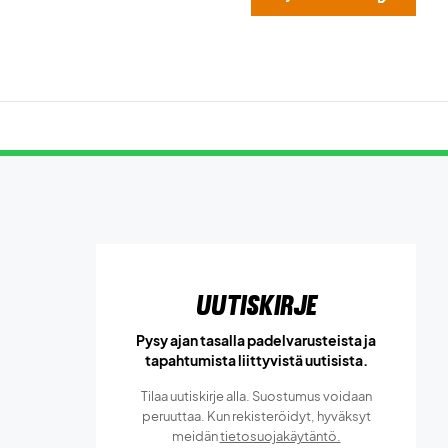
Uutiskirje
Pysy ajan tasalla padelvarusteista ja
tapahtumista liittyvistä uutisista.
Tilaa uutiskirje alla. Suostumus voidaan
peruuttaa. Kun rekisteröidyt, hyväksyt
meidän
tietosuojakäytäntö.