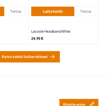
Tietoa
Laita koriin
Tietoa
Lacoste Headband White
24,95 €
Katso kaikki lisätarvikkeet
Kirjoita arvio