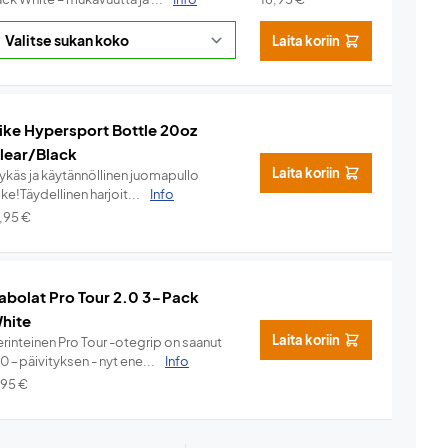
Laita koriin
ike Hypersport Bottle 20oz
lear/Black
Laita koriin
lykäs ja käytännöllinen juomapullo
ke!Täydellinen harjoit...
Info
7,95
€
abolat Pro Tour 2.0 3-Pack
hite
Laita koriin
rinteinen Pro Tour -otegrip on saanut
.0-päivityksen - nyt ene...
Info
,95
€