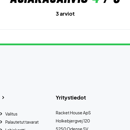
3 arviot
Yritystiedot
Racket House ApS
Valitus
Holkebjergvej 120
Palautetut tavarat
5250 Odense SV
Lahjakortti