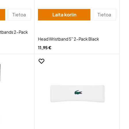
Tietoa
Laita koriin
Tietoa
stbands 2-Pack
Head Wristband 5" 2-Pack Black
11,95 €