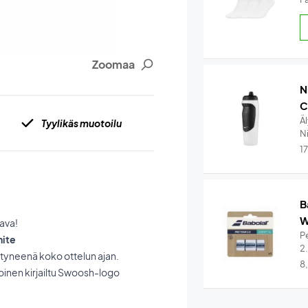
Zoomaa
N
C
Ä
Tyylikäs muotoilu
Ni
1
B
W
ava!
Pe
hite
2
ttyneenä koko ottelun ajan.
8
oinen kirjailtu Swoosh-logo