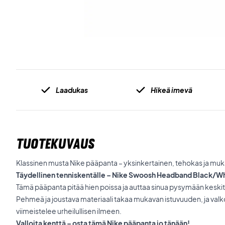
Laadukas
Hikeä imevä
TUOTEKUVAUS
Klassinen musta Nike pääpanta – yksinkertainen, tehokas ja muk
Täydellinen tenniskentälle – Nike Swoosh Headband Black/W
Tämä pääpanta pitää hien poissa ja auttaa sinua pysymään keski
Pehmeä ja joustava materiaali takaa mukavan istuvuuden, ja valk
viimeistelee urheilullisen ilmeen.
Valloita kenttä – osta tämä Nike pääpanta jo tänään!