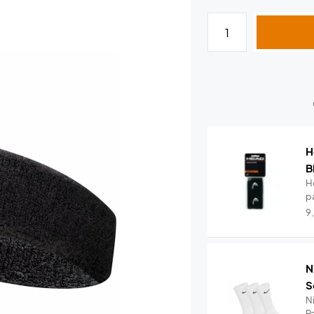
H
B
H
pa
9
N
S
N
Pa