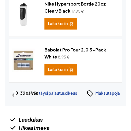
Nike Hypersport Bottle 20oz
Clear/Black
17,95
€
Laita koriin
Babolat Pro Tour 2.0 3-Pack
White
8,95
€
Laita koriin
30 päivän
täysi palautusoikeus
Maksutapoja
Laadukas
Hikeä imevä