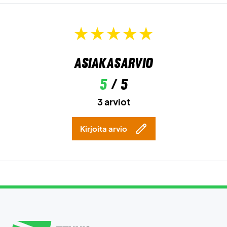
Asiakasarvio
5
/ 5
3 arviot
Kirjoita arvio