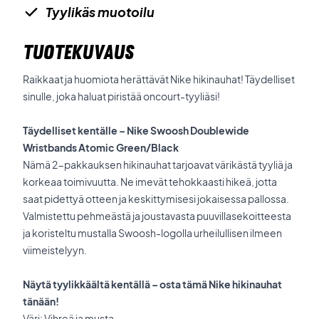
Tyylikäs muotoilu
TUOTEKUVAUS
Raikkaat ja huomiota herättävät Nike hikinauhat! Täydelliset
sinulle, joka haluat piristää oncourt-tyyliäsi!
Täydelliset kentälle – Nike Swoosh Doublewide
Wristbands Atomic Green/Black
Nämä 2-pakkauksen hikinauhat tarjoavat värikästä tyyliä ja
korkeaa toimivuutta. Ne imevät tehokkaasti hikeä, jotta
saat pidettyä otteen ja keskittymisesi jokaisessa pallossa.
Valmistettu pehmeästä ja joustavasta puuvillasekoitteesta
ja koristeltu mustalla Swoosh-logolla urheilullisen ilmeen
viimeistelyyn.
Näytä tyylikkäältä kentällä – osta tämä Nike hikinauhat
tänään!
Väri: Vihreä ja musta.