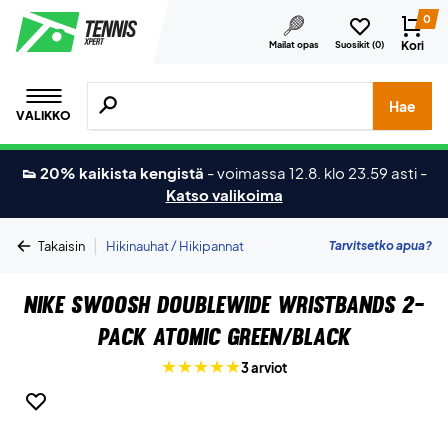
0
Kori
Mailat opas
Suosikit (
0
)
Hae tuotteita, merkkejä jne.
Hae
VALIKKO
👟 20% kaikista kengistä
-
voimassa 12.8. klo 23.59 asti
-
Katso valikoima
|
Tarvitsetko apua?
Takaisin
Hikinauhat / Hikipannat
Nike Swoosh Doublewide Wristbands 2-
Pack Atomic Green/Black
3 arviot