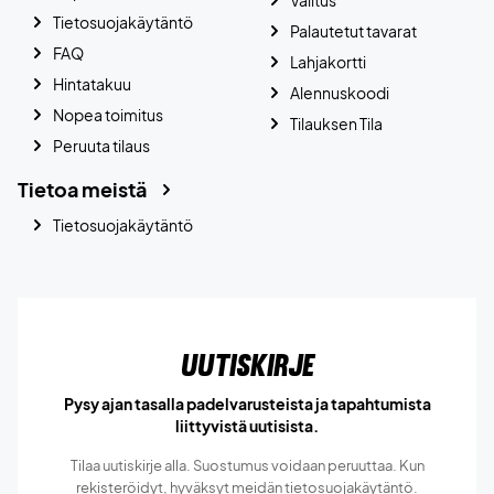
Valitus
Tietosuojakäytäntö
Palautetut tavarat
FAQ
Lahjakortti
Hintatakuu
Alennuskoodi
Nopea toimitus
Tilauksen Tila
Peruuta tilaus
Tietoa meistä
Tietosuojakäytäntö
Uutiskirje
Pysy ajan tasalla padelvarusteista ja tapahtumista
liittyvistä uutisista.
Tilaa uutiskirje alla. Suostumus voidaan peruuttaa. Kun
rekisteröidyt, hyväksyt meidän
tietosuojakäytäntö.