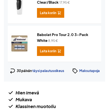
Clear/Black
17,95
€
Laita koriin
Babolat Pro Tour 2.0 3-Pack
White
8,95
€
Laita koriin
30 päivän
täysi palautusoikeus
Maksutapoja
Hien imevä
Mukava
Klassinen muotoilu