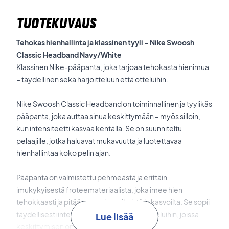
TUOTEKUVAUS
Tehokas hienhallinta ja klassinen tyyli – Nike Swoosh
Classic Headband Navy/White
Klassinen Nike-pääpanta, joka tarjoaa tehokasta hienimua
– täydellinen sekä harjoitteluun että otteluihin.
Nike Swoosh Classic Headband on toiminnallinen ja tyylikäs
pääpanta, joka auttaa sinua keskittymään – myös silloin,
kun intensiteetti kasvaa kentällä. Se on suunniteltu
pelaajille, jotka haluavat mukavuutta ja luotettavaa
hienhallintaa koko pelin ajan.
Pääpanta on valmistettu pehmeästä ja erittäin
imukykyisestä froteemateriaalista, joka imee hien
tehokkaasti ja pitää sen poissa silmistä ja kasvoilta. Se sopii
täydellisesti intensiivisiin harjoituksiin ja otteluihin, joissa
Lue lisää
keskittymisen on oltava huipussaan.