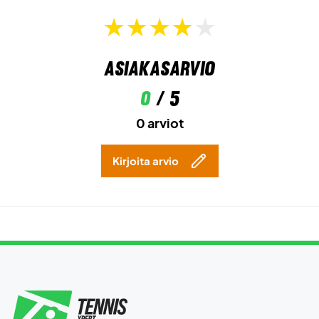
Asiakasarvio
0
/ 5
0 arviot
Kirjoita arvio