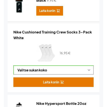
Black
9,95
€
Laita koriin
Nike Cushioned Training Crew Socks 3-Pack
White
16,95
€
Laita koriin
Nike Hypersport Bottle 20oz