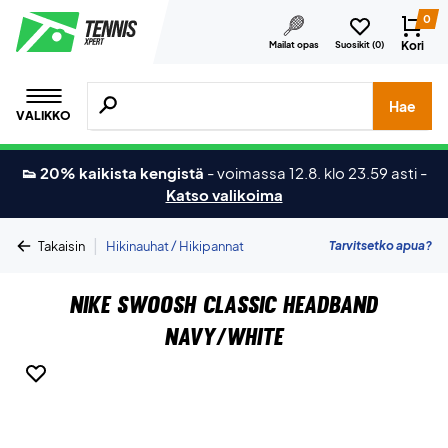
0
Kori
Mailat opas
Suosikit (
0
)
Hae tuotteita, merkkejä jne.
Hae
VALIKKO
👟 20% kaikista kengistä
-
voimassa 12.8. klo 23.59 asti
-
Katso valikoima
|
Tarvitsetko apua?
Takaisin
Hikinauhat / Hikipannat
Nike Swoosh Classic Headband
Navy/White