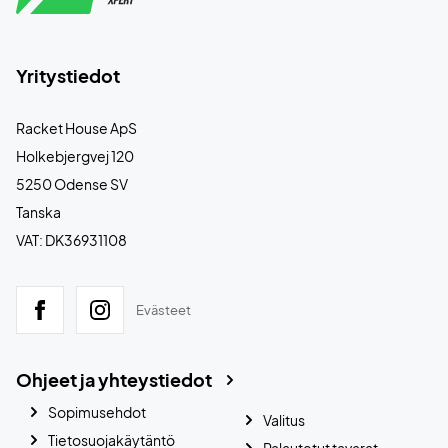
Yritystiedot
Racket House ApS
Holkebjergvej 120
5250 Odense SV
Tanska
VAT: DK36931108
Evästeet
Ohjeet ja yhteystiedot
Sopimusehdot
Valitus
Tietosuojakäytäntö