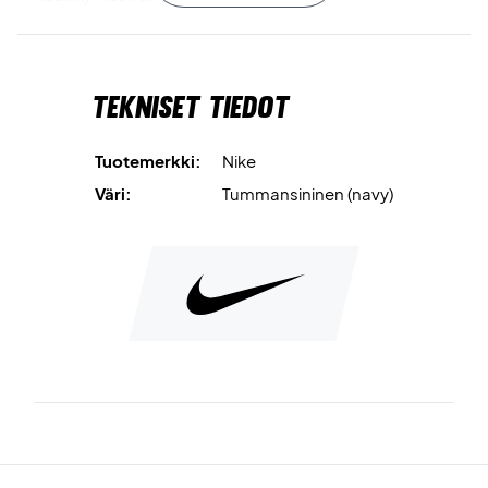
Joustava istuvuus varmistaa, että pääpanta pysyy
paikoillaan puristamatta, joten voit liikkua vapaasti koko
Tekniset tiedot
pelin ajan. Ikoninen Nike Swoosh -logo viimeistelee
urheilullisen ilmeen, kun taas laivastonsinisen ja valkoisen
värien yhdistelmä antaa klassisen ja ajattoman tyylin.
Tuotemerkki:
Nike
Väri:
Tummansininen (navy)
Pysy kuivana ja mukavana – valitse Nike Swoosh Classic
Headband Navy/White
Materiaali:
71% puuvilla, 19% nailon, 6% kumi, 4%
polyesteri.
Väri:
Navy / White.