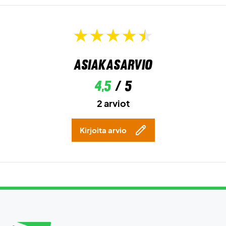
Asiakasarvio
4,5
/ 5
2 arviot
Kirjoita arvio