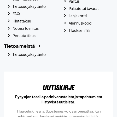
Valitus
Tietosuojakäytäntö
Palautetut tavarat
FAQ
Lahjakortti
Hintatakuu
Alennuskoodi
Nopea toimitus
Tilauksen Tila
Peruuta tilaus
Tietoa meistä
Tietosuojakäytäntö
Uutiskirje
Pysy ajan tasalla padelvarusteista ja tapahtumista
liittyvistä uutisista.
Tilaa uutiskirje alla. Suostumus voidaan peruuttaa. Kun
rekisteröidyt, hyväksyt meidän
tietosuojakäytäntö.