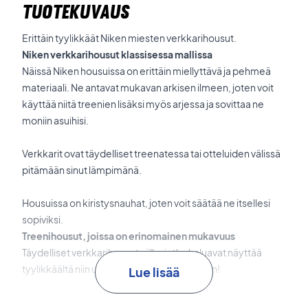
TUOTEKUVAUS
Erittäin tyylikkäät Niken miesten verkkarihousut.
Niken verkkarihousut klassisessa mallissa
Näissä Niken housuissa on erittäin miellyttävä ja pehmeä
materiaali. Ne antavat mukavan arkisen ilmeen, joten voit
käyttää niitä treenien lisäksi myös arjessa ja sovittaa ne
moniin asuihisi.
Verkkarit ovat täydelliset treenatessa tai otteluiden välissä
pitämään sinut lämpimänä.
Housuissa on kiristysnauhat, joten voit säätää ne itsellesi
sopiviksi.
Treenihousut, joissa on erinomainen mukavuus
Täydelliset verkkarihousut niille, jotka haluavat näyttää
tyylikkäältä niin urheillessaan kuin arjessakin!
Lue lisää
Nike nro: BV2671-410.