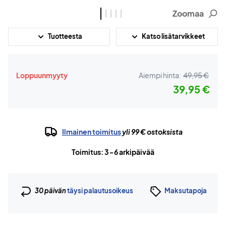
Zoomaa
Tuotteesta
Katso lisätarvikkeet
Loppuunmyyty
Aiempi hinta:
49,95 €
39,95 €
Ilmainen toimitus
yli 99 € ostoksista
Toimitus: 3-6 arkipäivää
30 päivän
täysi palautusoikeus
Maksutapoja