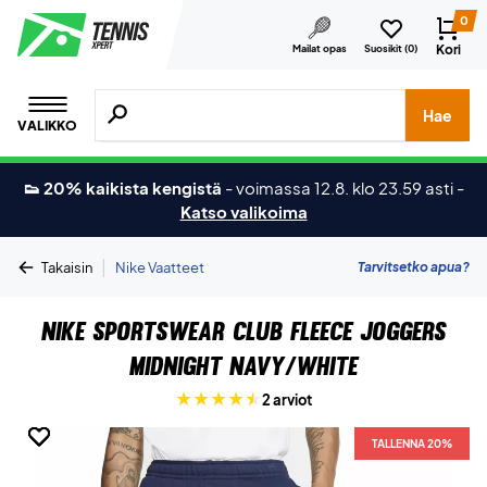
0
Kori
Mailat opas
Suosikit (
0
)
Hae tuotteita, merkkejä jne.
Hae
VALIKKO
👟 20% kaikista kengistä
-
voimassa 12.8. klo 23.59 asti
-
Katso valikoima
|
Tarvitsetko apua?
Takaisin
Nike Vaatteet
Nike Sportswear Club Fleece Joggers
Midnight Navy/White
2 arviot
TALLENNA 20%
TALLENNA 20%
TALLENNA 20%
TALLENNA 20%
TALLENNA 20%