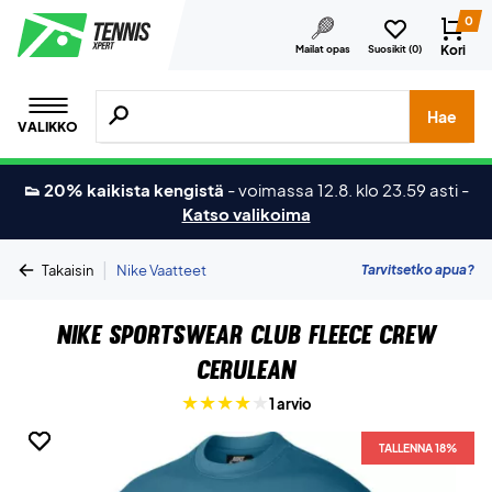
0
Kori
Mailat opas
Suosikit (
0
)
Hae tuotteita, merkkejä jne.
Hae
VALIKKO
👟 20% kaikista kengistä
-
voimassa 12.8. klo 23.59 asti
-
Katso valikoima
|
Tarvitsetko apua?
Takaisin
Nike Vaatteet
Nike Sportswear Club Fleece Crew
Cerulean
1 arvio
TALLENNA 18%
TALLENNA 18%