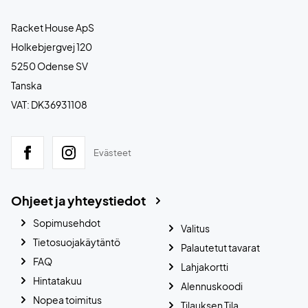
Racket House ApS
Holkebjergvej 120
5250 Odense SV
Tanska
VAT: DK36931108
Evästeet
Ohjeet ja yhteystiedot
Sopimusehdot
Valitus
Tietosuojakäytäntö
Palautetut tavarat
FAQ
Lahjakortti
Hintatakuu
Alennuskoodi
Nopea toimitus
Tilauksen Tila