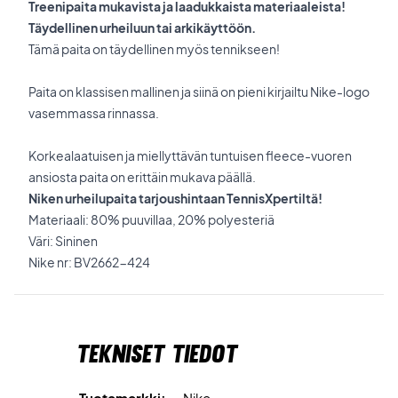
Treenipaita mukavista ja laadukkaista materiaaleista!
Täydellinen urheiluun tai arkikäyttöön.
Tämä paita on täydellinen myös tennikseen!
Paita on klassisen mallinen ja siinä on pieni kirjailtu Nike-logo
vasemmassa rinnassa.
Korkealaatuisen ja miellyttävän tuntuisen fleece-vuoren
ansiosta paita on erittäin mukava päällä.
Niken urheilupaita tarjoushintaan TennisXpertiltä!
Materiaali: 80% puuvillaa, 20% polyesteriä
Väri: Sininen
Nike nr: BV2662-424
Tekniset tiedot
Tuotemerkki:
Nike