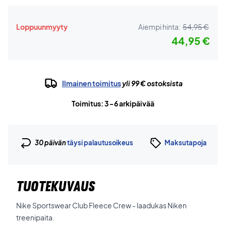
Loppuunmyyty
Aiempi hinta:
54,95 €
44,95 €
Ilmainen toimitus
yli 99 € ostoksista
Toimitus: 3-6 arkipäivää
30 päivän
täysi palautusoikeus
Maksutapoja
TUOTEKUVAUS
Nike Sportswear Club Fleece Crew - laadukas Niken
treenipaita.