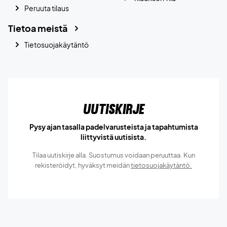
Peruuta tilaus
Tietoa meistä
Tietosuojakäytäntö
Uutiskirje
Pysy ajan tasalla padelvarusteista ja tapahtumista
liittyvistä uutisista.
Tilaa uutiskirje alla. Suostumus voidaan peruuttaa. Kun
rekisteröidyt, hyväksyt meidän
tietosuojakäytäntö.