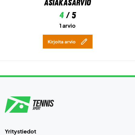
Asiakasarvio
4
/ 5
1 arvio
Kirjoita arvio
Yritystiedot