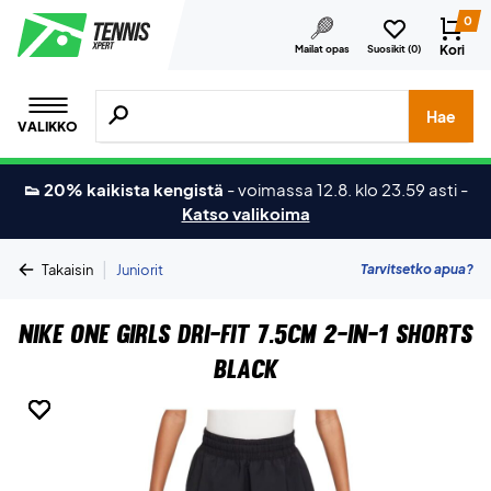
0
Kori
Mailat opas
Suosikit (
0
)
Hae tuotteita, merkkejä jne.
Hae
VALIKKO
👟 20% kaikista kengistä
-
voimassa 12.8. klo 23.59 asti
-
Katso valikoima
|
Tarvitsetko apua?
Takaisin
Juniorit
Nike One Girls Dri-FIT 7.5cm 2-in-1 Shorts
Black