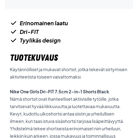
Erinomainen laatu
Dri-FIT
Tyylikäs design
TUOTEKUVAUS
Käytännölliset ja mukavat shortsit, jotka tekevät siirtymisen
aktiviteetista toiseen vaivattomaksi.
Nike One Girls Dri-FIT 7.5cm 2-in-1 Shorts Black
Nämä shortsit ovat ihanteelliset aktiivisille tytöille, jotka
tarvitsevat hyvää liikkuvuutta ja luotettavaa mukavuutta.
Kevyt, kudottu ulkoshortsi antaa siistin ja urheilullisen
ilmeen, kun taas istuva sisäshortsi tarjoaa lisäpeittävyyttä.
Yhdistelmä tekee shortseista erinomaiset niin urheiluun,
leikkiin kuin arkeen, jossa mukavuus ja toiminnallisuus