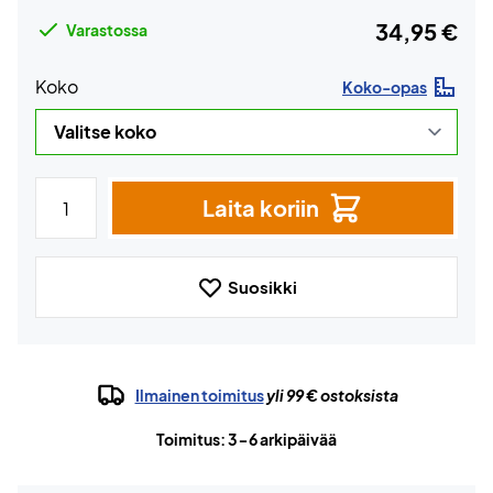
34,95 €
Varastossa
Koko
Koko-opas
Laita koriin
Suosikki
Ilmainen toimitus
yli 99 € ostoksista
Toimitus: 3-6 arkipäivää