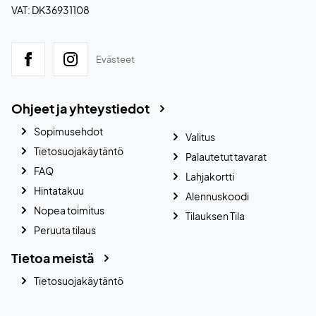
VAT: DK36931108
Evästeet
Ohjeet ja yhteystiedot
Sopimusehdot
Valitus
Tietosuojakäytäntö
Palautetut tavarat
FAQ
Lahjakortti
Hintatakuu
Alennuskoodi
Nopea toimitus
Tilauksen Tila
Peruuta tilaus
Tietoa meistä
Tietosuojakäytäntö