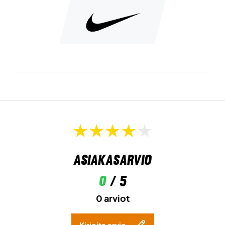
Asiakasarvio
0
/ 5
0 arviot
Kirjoita arvio