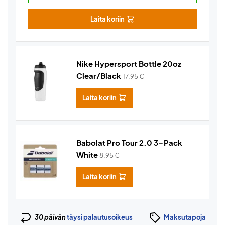
Laita koriin
Nike Hypersport Bottle 20oz
Clear/Black
17,95
€
Laita koriin
Babolat Pro Tour 2.0 3-Pack
White
8,95
€
Laita koriin
30 päivän
täysi palautusoikeus
Maksutapoja