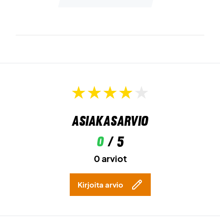
Asiakasarvio
0
/ 5
0 arviot
Kirjoita arvio