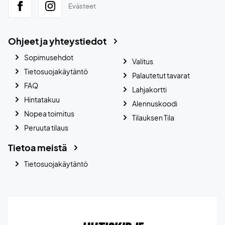
Evästeet
Ohjeet ja yhteystiedot
Sopimusehdot
Valitus
Tietosuojakäytäntö
Palautetut tavarat
FAQ
Lahjakortti
Hintatakuu
Alennuskoodi
Nopea toimitus
Tilauksen Tila
Peruuta tilaus
Tietoa meistä
Tietosuojakäytäntö