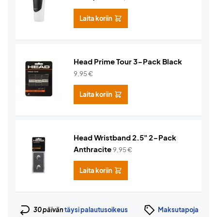
Laita koriin
Head Prime Tour 3-Pack Black
9,95
€
Laita koriin
Head Wristband 2.5" 2-Pack
Anthracite
9,95
€
Laita koriin
30 päivän
täysi palautusoikeus
Maksutapoja