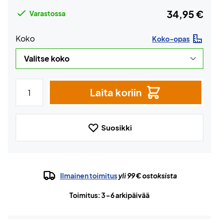
34,95 €
Varastossa
Koko
Koko-opas
Laita koriin
Suosikki
Ilmainen toimitus
yli 99 € ostoksista
Toimitus: 3-6 arkipäivää