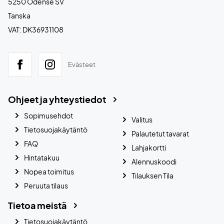
5250 Odense SV
Tanska
VAT: DK36931108
Evästeet
Ohjeet ja yhteystiedot
Sopimusehdot
Valitus
Tietosuojakäytäntö
Palautetut tavarat
FAQ
Lahjakortti
Hintatakuu
Alennuskoodi
Nopea toimitus
Tilauksen Tila
Peruuta tilaus
Tietoa meistä
Tietosuojakäytäntö