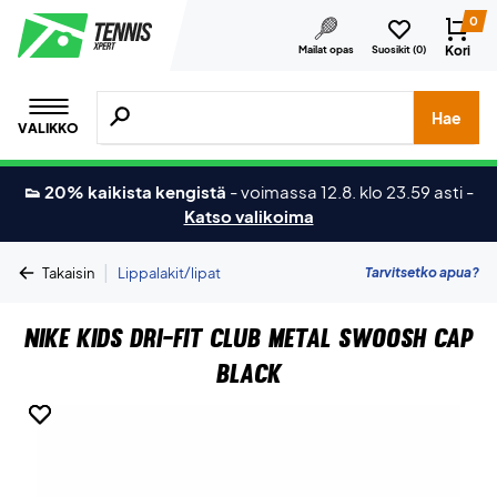
0
Kori
Mailat opas
Suosikit (
0
)
Hae tuotteita, merkkejä jne.
Hae
VALIKKO
👟 20% kaikista kengistä
-
voimassa 12.8. klo 23.59 asti
-
Katso valikoima
|
Tarvitsetko apua?
Takaisin
Lippalakit/lipat
Nike Kids Dri-FIT Club Metal Swoosh Cap
Black