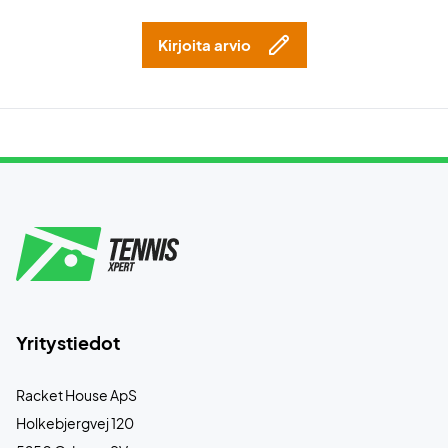
Kirjoita arvio
Yritystiedot
Racket House ApS
Holkebjergvej 120