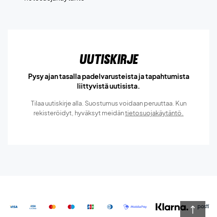
Uutiskirje
Pysy ajan tasalla padelvarusteista ja tapahtumista
liittyvistä uutisista.
Tilaa uutiskirje alla. Suostumus voidaan peruuttaa. Kun
rekisteröidyt, hyväksyt meidän
tietosuojakäytäntö.