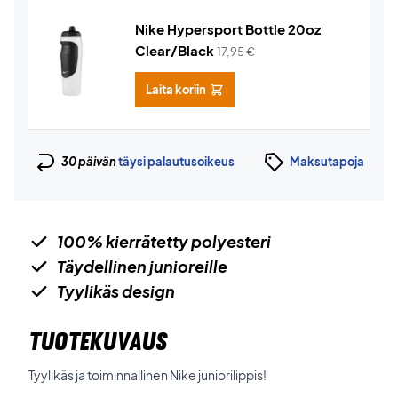
Nike Hypersport Bottle 20oz
Clear/Black
17,95
€
Laita koriin
30 päivän
täysi palautusoikeus
Maksutapoja
100% kierrätetty polyesteri
Täydellinen junioreille
Tyylikäs design
TUOTEKUVAUS
Tyylikäs ja toiminnallinen Nike juniorilippis!