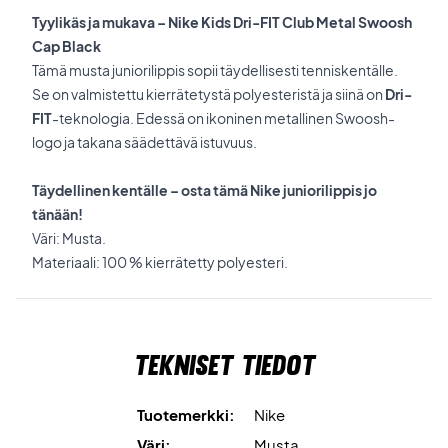
Tyylikäs ja mukava – Nike Kids Dri-FIT Club Metal Swoosh
Cap Black
Tämä musta juniorilippis sopii täydellisesti tenniskentälle.
Se on valmistettu kierrätetystä polyesteristä ja siinä on
Dri-
FIT
-teknologia. Edessä on ikoninen metallinen Swoosh-
logo ja takana säädettävä istuvuus.
Täydellinen kentälle – osta tämä Nike juniorilippis jo
tänään!
Väri: Musta.
Materiaali: 100 % kierrätetty polyesteri.
Tekniset tiedot
Tuotemerkki:
Nike
Väri:
Musta