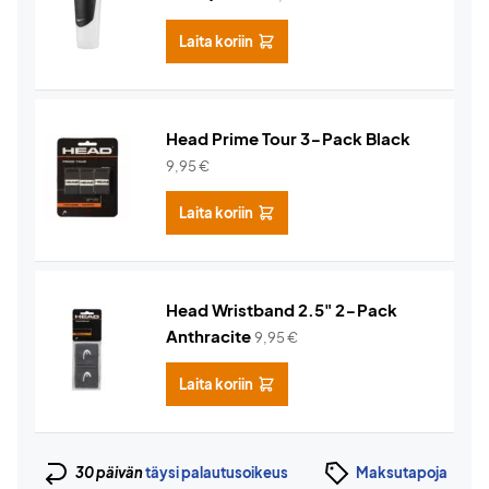
Laita koriin
Head Prime Tour 3-Pack Black
9,95
€
Laita koriin
Head Wristband 2.5" 2-Pack
Anthracite
9,95
€
Laita koriin
30 päivän
täysi palautusoikeus
Maksutapoja