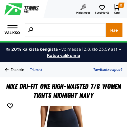
0
Kori
Mailat opas
Suosikit (
0
)
Hae tuotteita, merkkejä jne.
Hae
VALIKKO
👟 20% kaikista kengistä
-
voimassa 12.8. klo 23.59 asti
-
Katso valikoima
|
Tarvitsetko apua?
Takaisin
Trikoot
Nike Dri-FIT One High-Waisted 7/8 Women
Tights Midnight Navy