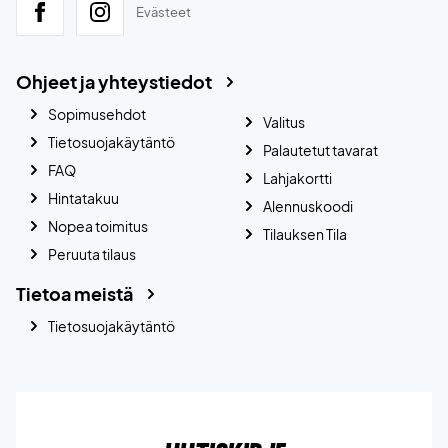
Evästeet
Ohjeet ja yhteystiedot
Sopimusehdot
Valitus
Tietosuojakäytäntö
Palautetut tavarat
FAQ
Lahjakortti
Hintatakuu
Alennuskoodi
Nopea toimitus
Tilauksen Tila
Peruuta tilaus
Tietoa meistä
Tietosuojakäytäntö