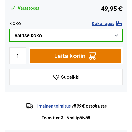
49,95 €
Varastossa
Koko
Koko-opas
Laita koriin
Suosikki
Ilmainen toimitus
yli 99 € ostoksista
Toimitus: 3-6 arkipäivää