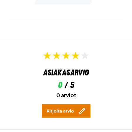
Asiakasarvio
0
/ 5
0 arviot
Kirjoita arvio