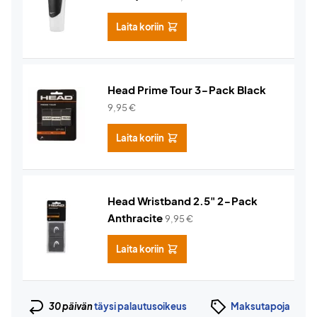
Laita koriin
Head Prime Tour 3-Pack Black
9,95
€
Laita koriin
Head Wristband 2.5" 2-Pack
Anthracite
9,95
€
Laita koriin
30 päivän
täysi palautusoikeus
Maksutapoja