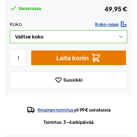
49,95 €
Varastossa
Koko
Koko-opas
Laita koriin
Suosikki
Ilmainen toimitus
yli 99 € ostoksista
Toimitus: 3-6 arkipäivää