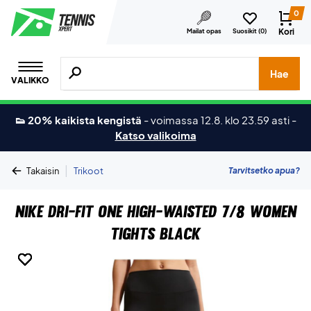
0
Kori
Mailat opas
Suosikit (
0
)
Hae tuotteita, merkkejä jne.
Hae
VALIKKO
👟 20% kaikista kengistä
-
voimassa 12.8. klo 23.59 asti
-
Katso valikoima
|
Tarvitsetko apua?
Takaisin
Trikoot
Nike Dri-FIT One High-Waisted 7/8 Women
Tights Black