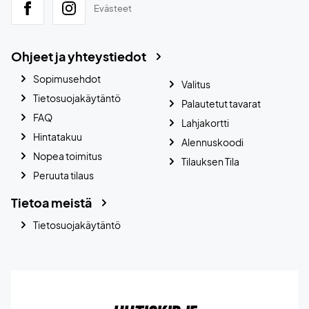
Evästeet
Ohjeet ja yhteystiedot
Sopimusehdot
Valitus
Tietosuojakäytäntö
Palautetut tavarat
FAQ
Lahjakortti
Hintatakuu
Alennuskoodi
Nopea toimitus
Tilauksen Tila
Peruuta tilaus
Tietoa meistä
Tietosuojakäytäntö