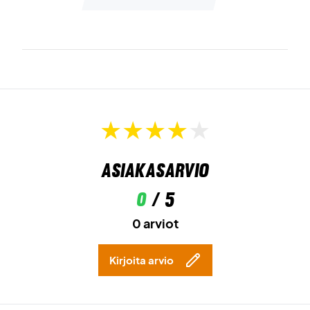
Asiakasarvio
0
/ 5
0 arviot
Kirjoita arvio