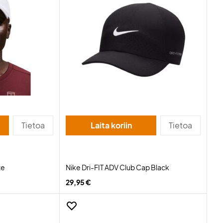
Tietoa
Laita koriin
Tietoa
te
Nike Dri-FIT ADV Club Cap Black
29,95 €