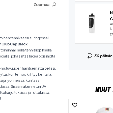
Zoomaa
N
C
Ä
Ni
1
yminen tennikseen auringossa!
DV Club Cap Black
 toiminnallisella tennislippiksellä
30 päivä
ialla, joka siirtää hikeä pois iholta
sen istuvuuden häiritsemättä peliäsi.
yyttä, kun tempo kiihtyy kentällä.
ä ja lyönneissä, kun taas
ohdassa. Sisäänrakennetun UV-
MUUT 
koharjoituksissa ja -otteluissa.
!