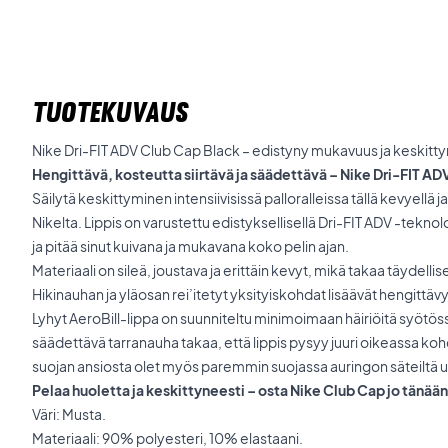
TUOTEKUVAUS
Nike Dri-FIT ADV Club Cap Black – edistyny mukavuus ja keskitt
Hengittävä, kosteutta siirtävä ja säädettävä – Nike Dri-FIT A
Säilytä keskittyminen intensiivisissä palloralleissa tällä kevyellä ja
Nikelta. Lippis on varustettu edistyksellisellä Dri-FIT ADV -teknolog
ja pitää sinut kuivana ja mukavana koko pelin ajan.
Materiaali on sileä, joustava ja erittäin kevyt, mikä takaa täydelli
Hikinauhan ja yläosan rei’itetyt yksityiskohdat lisäävät hengittäv
Lyhyt AeroBill-lippa on suunniteltu minimoimaan häiriöitä syötöss
säädettävä tarranauha takaa, että lippis pysyy juuri oikeassa k
suojan ansiosta olet myös paremmin suojassa auringon säteiltä ul
Pelaa huoletta ja keskittyneesti – osta Nike Club Cap jo tänään
Väri: Musta.
Materiaali: 90% polyesteri, 10% elastaani.