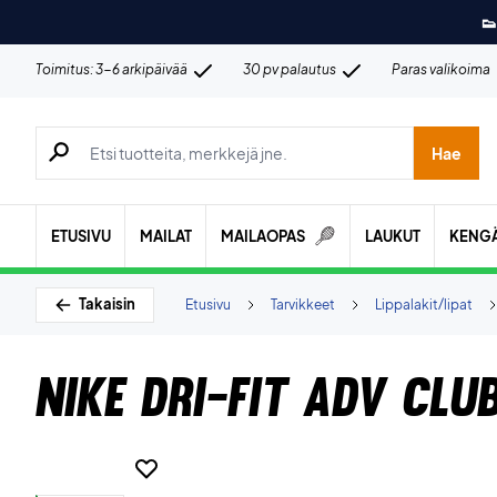
👟
Toimitus: 3-6 arkipäivää
30 pv palautus
Paras valikoima
Hae tuotteita, merkkejä jne.
Hae
ETUSIVU
MAILAT
MAILAOPAS
LAUKUT
KENG
Takaisin
Etusivu
Tarvikkeet
Lippalakit/lipat
Nike Dri-FIT ADV Clu