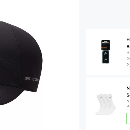
H
B
H
pa
9
N
S
N
Pa