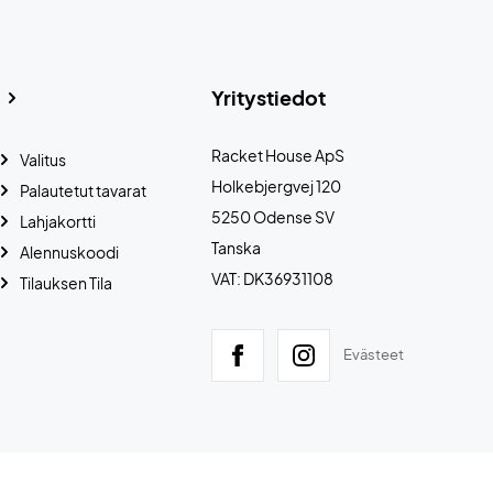
Yritystiedot
Racket House ApS
Valitus
Holkebjergvej 120
Palautetut tavarat
5250 Odense SV
Lahjakortti
Tanska
Alennuskoodi
VAT: DK36931108
Tilauksen Tila
Evästeet