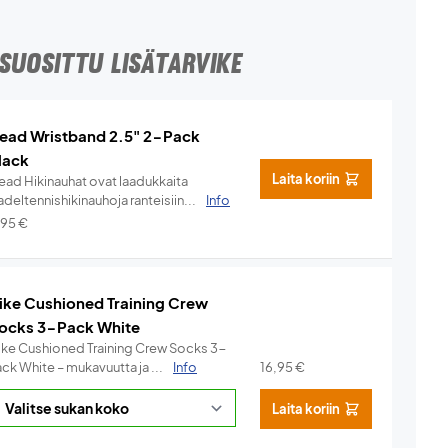
SUOSITTU LISÄTARVIKE
ead Wristband 2.5" 2-Pack
lack
Laita koriin
ead Hikinauhat ovat laadukkaita
deltennishikinauhoja ranteisiin...
Info
,95
€
ike Cushioned Training Crew
ocks 3-Pack White
ike Cushioned Training Crew Socks 3-
ck White – mukavuutta ja ...
Info
16,95
€
Laita koriin