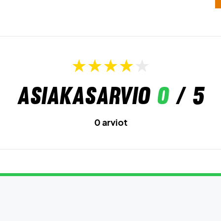
Asiakasarvio
0
/ 5
0 arviot