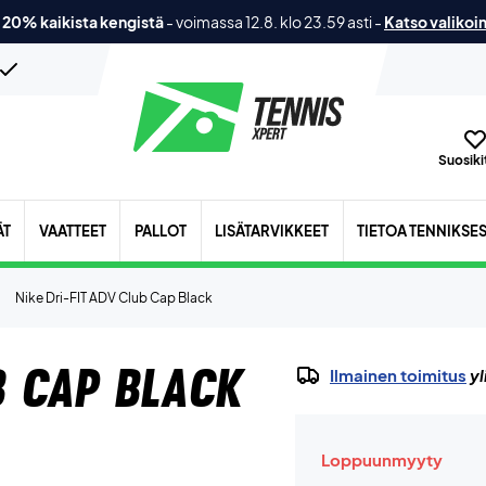
 20% kaikista kengistä
-
voimassa 12.8. klo 23.59 asti
-
Katso valikoi
Suosikit
ÄT
VAATTEET
PALLOT
LISÄTARVIKKEET
TIETOA TENNIKSE
Nike Dri-FIT ADV Club Cap Black
b Cap Black
Ilmainen toimitus
yl
Loppuunmyyty