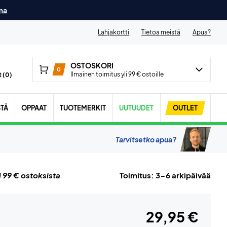
ma
Lahjakortti
Tietoa meistä
Apua?
OSTOSKORI
0
Ilmainen toimitus yli 99 € ostoille
 (
0
)
STÄ
OPPAAT
TUOTEMERKIT
UUTUUDET
OUTLET
Tarvitsetko apua?
i 99 € ostoksista
Toimitus: 3-6 arkipäivää
29,95 €