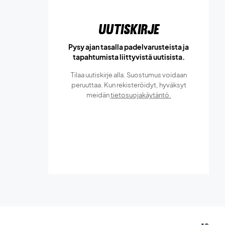
Uutiskirje
Pysy ajan tasalla padelvarusteista ja
tapahtumista liittyvistä uutisista.
Tilaa uutiskirje alla. Suostumus voidaan
peruuttaa. Kun rekisteröidyt, hyväksyt
meidän
tietosuojakäytäntö.