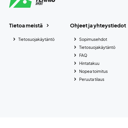
Tietoa meistä
Ohjeet ja yhteystiedot
Tietosuojakäytäntö
Sopimusehdot
Tietosuojakäytäntö
FAQ
Hintatakuu
Nopea toimitus
Peruuta tilaus