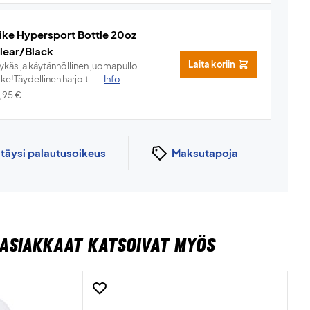
ike Hypersport Bottle 20oz
lear/Black
Laita koriin
lykäs ja käytännöllinen juomapullo
ke!Täydellinen harjoit...
Info
7,95
€
n
täysi palautusoikeus
Maksutapoja
ASIAKKAAT KATSOIVAT MYÖS