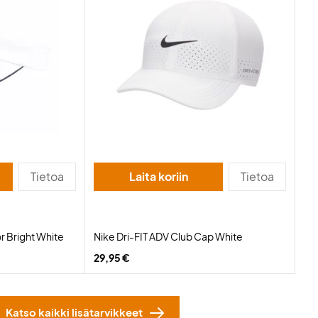
Tietoa
Laita koriin
Tietoa
or Bright White
Nike Dri-FIT ADV Club Cap White
29,95 €
Katso kaikki lisätarvikkeet