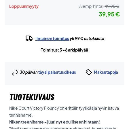
Loppuunmyyty
Aiempi hinta:
49,95 €
39,95 €
Ilmainen toimitus
yli 99 € ostoksista
Toimitus: 3-6 arkipäivää
30 päivän
täysi palautusoikeus
Maksutapoja
TUOTEKUVAUS
Nike Court Victory Flouncy on erittäin tyylikäs ja hyvin istuva
tennishame.
Niken treenihame - juuri nyt edulliseen hintaan!
Tämä tennishame on valmistettu pehmeistä, joustavista ja