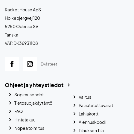
Racket House ApS
Holkebjergvej 120
5250 Odense SV
Tanska
VAT: DK36931108
Evästeet
Ohjeet ja yhteystiedot
Sopimusehdot
Valitus
Tietosuojakäytäntö
Palautetut tavarat
FAQ
Lahjakortti
Hintatakuu
Alennuskoodi
Nopea toimitus
Tilauksen Tila