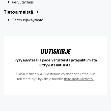
Peruuta tilaus
Tietoa meistä
Tietosuojakäytäntö
Uutiskirje
Pysy ajan tasalla padelvarusteista ja tapahtumista
liittyvistä uutisista.
Tilaa uutiskirje alla. Suostumus voidaan peruuttaa. Kun
rekisteröidyt, hyväksyt meidän
tietosuojakäytäntö.