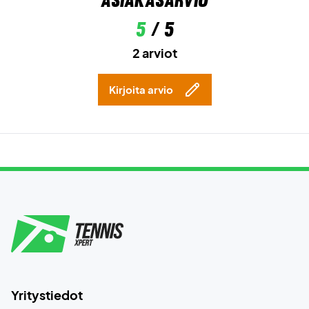
Asiakasarvio
5
/ 5
2 arviot
Kirjoita arvio
Yritystiedot