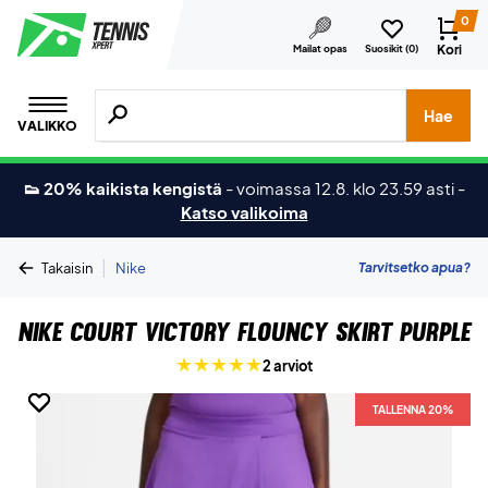
0
Kori
Mailat opas
Suosikit (
0
)
Hae tuotteita, merkkejä jne.
Hae
VALIKKO
👟 20% kaikista kengistä
-
voimassa 12.8. klo 23.59 asti
-
Katso valikoima
|
Tarvitsetko apua?
Takaisin
Nike
Nike Court Victory Flouncy Skirt Purple
2 arviot
TALLENNA 20%
TALLENNA 20%
TALLENNA 20%