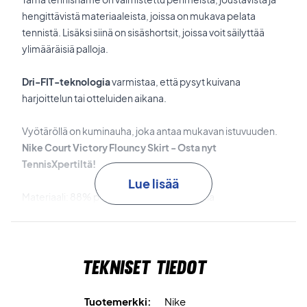
hengittävistä materiaaleista, joissa on mukava pelata
tennistä. Lisäksi siinä on sisäshortsit, joissa voit säilyttää
ylimääräisiä palloja.
Dri-FIT-teknologia
varmistaa, että pysyt kuivana
harjoittelun tai otteluiden aikana.
Vyötäröllä on kuminauha, joka antaa mukavan istuvuuden.
Nike Court Victory Flouncy Skirt - Osta nyt
TennisXpertiltä!
Lue lisää
Materiaali: 88% polyesteriä, 12% elastaania
Väri: Violetti
Nike numero: CV4732-529
Tekniset tiedot
Tuotemerkki:
Nike