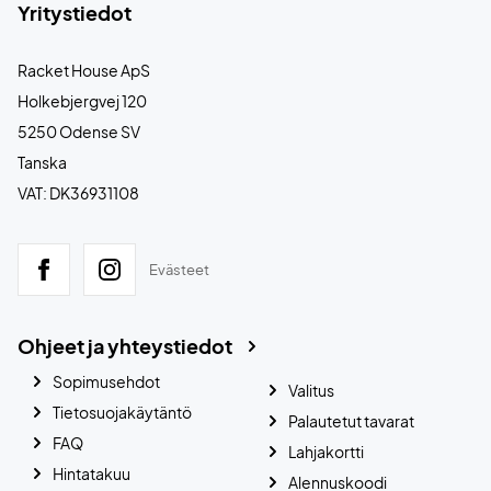
Yritystiedot
Racket House ApS
Holkebjergvej 120
5250 Odense SV
Tanska
VAT: DK36931108
Evästeet
Ohjeet ja yhteystiedot
Sopimusehdot
Valitus
Tietosuojakäytäntö
Palautetut tavarat
FAQ
Lahjakortti
Hintatakuu
Alennuskoodi