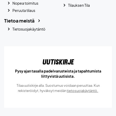
Nopea toimitus
Tilauksen Tila
Peruuta tilaus
Tietoa meistä
Tietosuojakäytäntö
Uutiskirje
Pysy ajan tasalla padelvarusteista ja tapahtumista
liittyvistä uutisista.
Tilaa uutiskirje alla. Suostumus voidaan peruuttaa. Kun
rekisteröidyt, hyväksyt meidän
tietosuojakäytäntö.