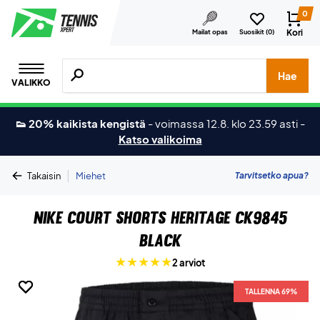
0
Kori
Mailat opas
Suosikit (
0
)
Hae tuotteita, merkkejä jne.
Hae
VALIKKO
👟 20% kaikista kengistä
-
voimassa 12.8. klo 23.59 asti
-
Katso valikoima
|
Tarvitsetko apua?
Takaisin
Miehet
Nike Court Shorts Heritage CK9845
Black
2 arviot
TALLENNA 69%
TALLENNA 69%
TALLENNA 69%
TALLENNA 69%