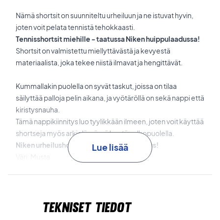
Nämä shortsit on suunniteltu urheiluun ja ne istuvat hyvin,
joten voit pelata tennistä tehokkaasti.
Tennisshortsit miehille - taatussa Niken huippulaadussa!
Shortsit on valmistettu miellyttävästä ja kevyestä
materiaalista, joka tekee niistä ilmavat ja hengittävät.
Kummallakin puolella on syvät taskut, joissa on tilaa
säilyttää palloja pelin aikana, ja vyötäröllä on sekä nappi että
kiristysnauha.
Tämä nappikiinnitys luo tyylikkään ilmeen, joten voit käyttää
shortseja myös arkielämässä kentän ulkopuolella.
Niken urheilushortsit - täydellinen istuvuus!
Lue lisää
Väri: Musta.
Materiaali: 51% puuvillaa, 45% polyesteriä, 4% elastaania.
Nike numero: CK9845-010.
Tekniset tiedot