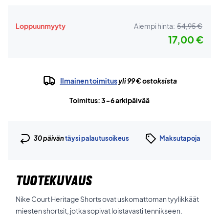
Loppuunmyyty
Aiempi hinta:
54,95 €
17,00 €
Ilmainen toimitus
yli 99 € ostoksista
Toimitus: 3-6 arkipäivää
30 päivän
täysi palautusoikeus
Maksutapoja
TUOTEKUVAUS
Nike Court Heritage Shorts ovat uskomattoman tyylikkäät
miesten shortsit, jotka sopivat loistavasti tennikseen.