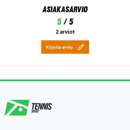
Asiakasarvio
5
/ 5
2 arviot
Kirjoita arvio