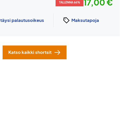
17,00 €
TALLENNA 66%
n
täysi palautusoikeus
Maksutapoja
Katso kaikki shortsit