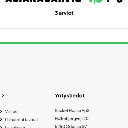
3 arviot
Yritystiedot
Racket House ApS
Valitus
Holkebjergvej 120
Palautetut tavarat
5250 Odense SV
Lahjakortti