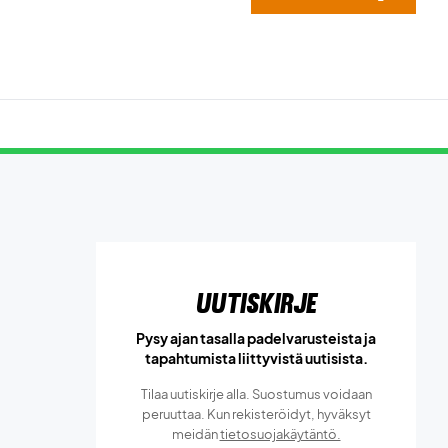
Uutiskirje
Pysy ajan tasalla padelvarusteista ja
tapahtumista liittyvistä uutisista.
Tilaa uutiskirje alla. Suostumus voidaan
peruuttaa. Kun rekisteröidyt, hyväksyt
meidän
tietosuojakäytäntö.