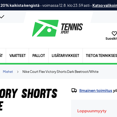
 20% kaikista kengistä
-
voimassa 12.8. klo 23.59 asti
-
Katso valikoi
Suosikit
ÄT
VAATTEET
PALLOT
LISÄTARVIKKEET
TIETOA TENNIKSE
Miehet
Nike Court Flex Victory Shorts Dark Beetroot/White
tory Shorts
Ilmainen toimitus
yl
e
Loppuunmyyty