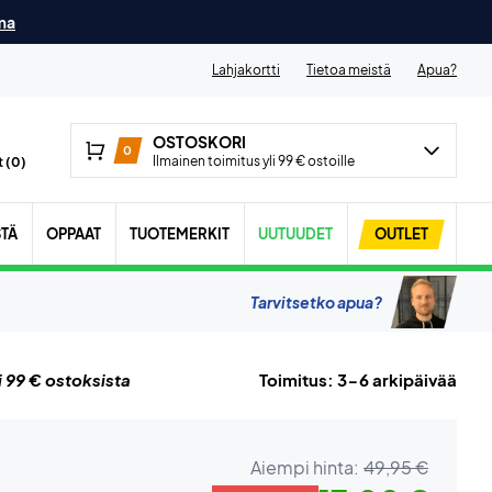
ma
Lahjakortti
Tietoa meistä
Apua?
OSTOSKORI
0
Ilmainen toimitus yli 99 € ostoille
 (
0
)
STÄ
OPPAAT
TUOTEMERKIT
UUTUUDET
OUTLET
Tarvitsetko apua?
i 99 € ostoksista
Toimitus: 3-6 arkipäivää
Aiempi hinta:
49,95 €