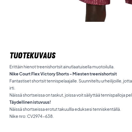
TUOTEKUVAUS
Erittäin hienot treenishortsit ainutlaatuisella muotoilulla.
Nike Court Flex Victory Shorts - Miesten treenishortsit
Fantastiset shortsit tennispelaajalle. Suunniteltu urheilijoille, jo
irti.
Näissä shortseissa on taskut, joissa voit säilyttää tennispalloja p
Täydellinen istuvuus!
Näissä shortseissa erotut takuullla eduksesi tenniskentällä.
Nike nro: CV2974-638.