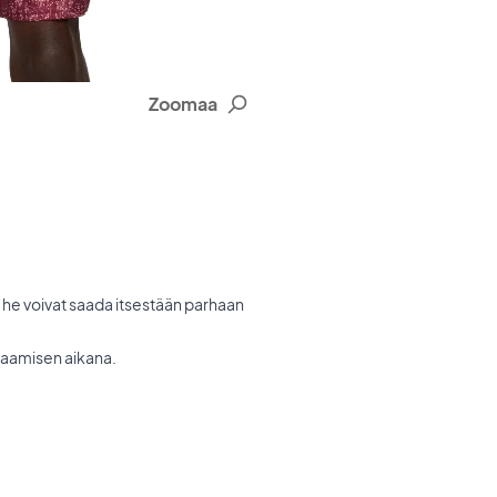
Zoomaa
tta he voivat saada itsestään parhaan
elaamisen aikana.