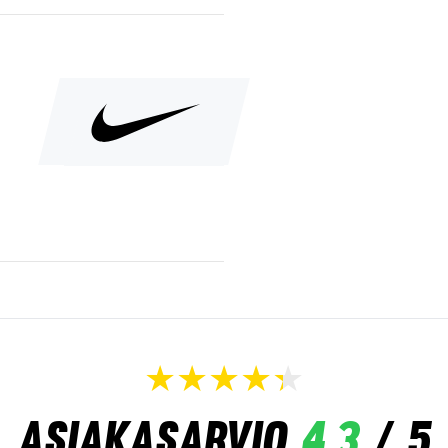
Asiakasarvio
4,3
/ 5