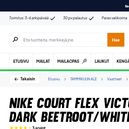
👟
Toimitus: 3-6 arkipäivää
30 pv palautus
Paras valikoima
Hae tuotteita, merkkejä jne.
Hae
ETUSIVU
MAILAT
MAILAOPAS
LAUKUT
KENG
Takaisin
Etusivu
TAMMIKUUN ALE
Vaatteet
Nike Court Flex Vic
Dark Beetroot/Whit
3 arviot