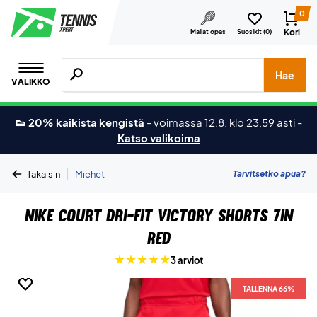
0
Kori
Mailat opas
Suosikit (
0
)
Hae tuotteita, merkkejä jne.
Hae
VALIKKO
👟 20% kaikista kengistä
-
voimassa 12.8. klo 23.59 asti
-
Katso valikoima
|
Tarvitsetko apua?
Takaisin
Miehet
Nike Court Dri-Fit Victory Shorts 7in
Red
3 arviot
TALLENNA 66%
TALLENNA 66%