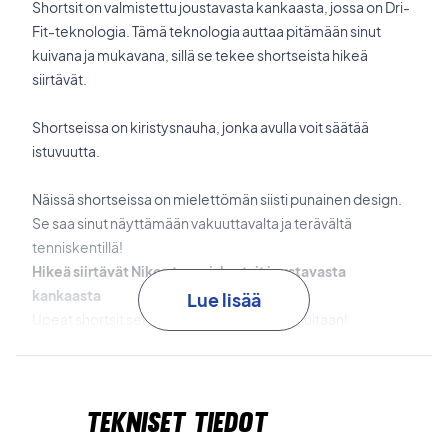
Shortsit on valmistettu joustavasta kankaasta, jossa on Dri-
Fit-teknologia. Tämä teknologia auttaa pitämään sinut
kuivana ja mukavana, sillä se tekee shortseista hikeä
siirtävät.
Shortseissa on kiristysnauha, jonka avulla voit säätää
istuvuutta.
Näissä shortseissa on mielettömän siisti punainen design.
Se saa sinut näyttämään vakuuttavalta ja terävältä
tenniskentillä!
Hikeä siirtävät Niken treenishortsit joustavasta
kankaasta
Lue lisää
Upeat shortsit sekä ulkonäöltään että laadultaan!
Nike nro: CV3048-657.
Tekniset tiedot