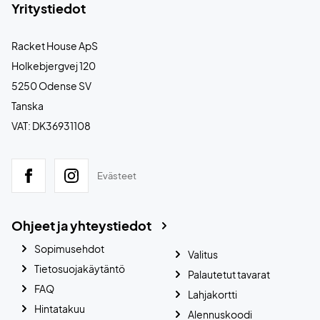
Yritystiedot
Racket House ApS
Holkebjergvej 120
5250 Odense SV
Tanska
VAT: DK36931108
Evästeet
Ohjeet ja yhteystiedot
Sopimusehdot
Valitus
Tietosuojakäytäntö
Palautetut tavarat
FAQ
Lahjakortti
Hintatakuu
Alennuskoodi