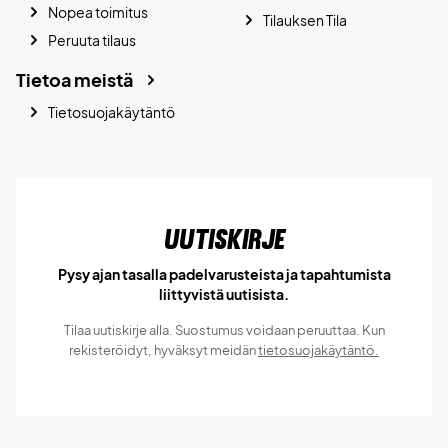
Nopea toimitus
Tilauksen Tila
Peruuta tilaus
Tietoa meistä
Tietosuojakäytäntö
Uutiskirje
Pysy ajan tasalla padelvarusteista ja tapahtumista
liittyvistä uutisista.
Tilaa uutiskirje alla. Suostumus voidaan peruuttaa. Kun
rekisteröidyt, hyväksyt meidän
tietosuojakäytäntö.