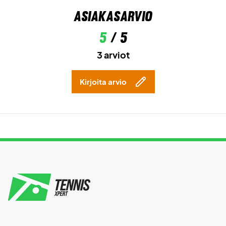
Asiakasarvio
5
/ 5
3 arviot
Kirjoita arvio