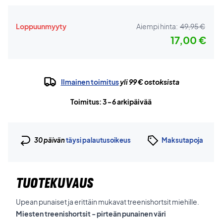
Loppuunmyyty
Aiempi hinta:
49,95 €
17,00 €
Ilmainen toimitus
yli 99 € ostoksista
Toimitus: 3-6 arkipäivää
30 päivän
täysi palautusoikeus
Maksutapoja
TUOTEKUVAUS
Upean punaiset ja erittäin mukavat treenishortsit miehille.
Miesten treenishortsit - pirteän punainen väri