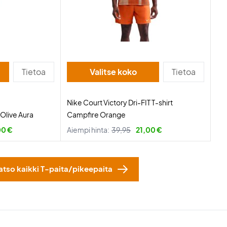
Tietoa
Valitse koko
Tietoa
Nike Court Victory Dri-FIT T-shirt
 Olive Aura
Campfire Orange
00 €
Aiempi hinta:
39,95
21,00 €
atso kaikki T-paita/pikeepaita