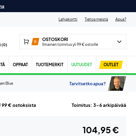
ma
Lahjakortti
Tietoa meistä
Apua?
OSTOSKORI
0
Ilmainen toimitus yli 99 € ostoille
 (
0
)
STÄ
OPPAAT
TUOTEMERKIT
UUTUUDET
OUTLET
Tarvitsetko apua?
gen Blue
i 99 € ostoksista
Toimitus: 3-6 arkipäivää
104,95 €