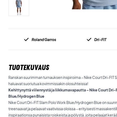
Roland Garros
Dri-FIT
TUOTEKUVAUS
Ranskan suurimman turnauksen inspiroima – Nike Court Dri-FIT Sla
haluavat suoriutua kovimmissakin olosuhteissa!
Kehittynyttä viilennystä ja liikkumavapautta – Nike Court Dri
Blue/Hydrogen Blue
Nike Court Dri-FIT Slam Polo Work Blue/Hydrogen Blue on suunnite
treenaavat ja pelaavat vaativissa oloissa – erityisesti massakenti
inspiraationsa punaisista roiskeista ja pölystä, joita pelaajat ker