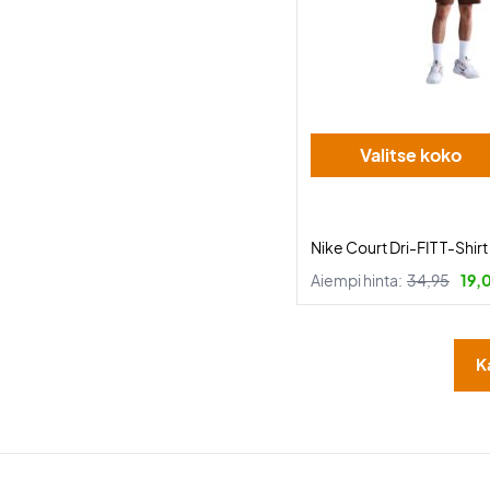
Valitse koko
Nike Court Dri-FIT T-Shirt
Aiempi hinta:
34,95
19,
K