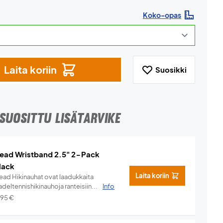
Koko-opas
Laita koriin
Suosikki
SUOSITTU LISÄTARVIKE
ead Wristband 2.5" 2-Pack
lack
Laita koriin
ead Hikinauhat ovat laadukkaita
deltennishikinauhoja ranteisiin...
Info
,95
€