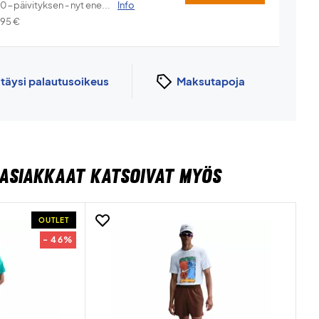
.0-päivityksen - nyt ene...
Info
,95
€
n
täysi palautusoikeus
Maksutapoja
ASIAKKAAT KATSOIVAT MYÖS
OUTLET
- 46%