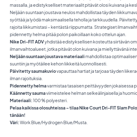
massalla, ja edistykselliset materiaalit pitävät olosi kuivana ja ke
Neljään suuntaan joustava neulos mahdollistaa täyden liikkumava
syöttää ja lyödä maksimaalisella teholla ja tarkkuudella. Päivite
rajoita liikkumistasi – kentästä riippumatta. Strategiset ilmanvaih
pidennetty helma pitää polon paikoillaan koko ottelun ajan.
Nike Dri-FIT ADV
yhdistää edistyksellisen kosteutta siirtävän om
ilmanvaihtoalueet, jotka pitävät olon kuivana ja miellyttävänä inten
Neljään suuntaan joustava materiaali
mahdollistaa optimaalisen
suuntiin ja myötäilee kehon liikkeitä luonnollisesti.
Päivitetty saumakuvio
vapauttaa hartiat ja tarjoaa täyden liikera
ilman rajoituksia.
Pidennetty helma
varmistaa tasaisen peittävyyden jokaisessa pe
Käännetty sauma
viimeistelee helman selkeälinjaisella ja huomio
Materiaali:
100 % polyesteri.
Pelaa kaikissa olosuhteissa – tilaa Nike Court Dri-FIT Slam Po
tänään!
Väri:
Work Blue/Hydrogen Blue/Musta.