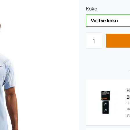
Koko
H
B
H
pa
9