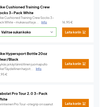
ike Cushioned Training Crew
ocks 3-Pack White
ike Cushioned Training Crew Socks 3-
ck White – mukavuutta ja ...
Info
16,95
€
Laita koriin
ike Hypersport Bottle 20oz
lear/Black
Laita koriin
lykäs ja käytännöllinen juomapullo
ke!Täydellinen harjoit...
Info
7,95
€
abolat Pro Tour 2.0 3-Pack
hite
Laita koriin
rinteinen Pro Tour -otegrip on saanut