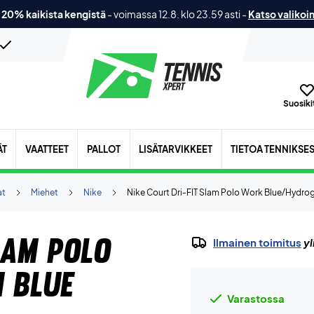
 20% kaikista kengistä
-
voimassa 12.8. klo 23.59 asti
-
Katso valikoi
Suosikit
ÄT
VAATTEET
PALLOT
LISÄTARVIKKEET
TIETOA TENNIKSE
at
Miehet
Nike
Nike Court Dri-FIT Slam Polo Work Blue/Hydro
lam Polo
Ilmainen toimitus
yl
 Blue
Varastossa