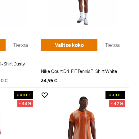
Tietoa
Valitse koko
Tietoa
T-Shirt Dusty
Nike Court Dri-FIT Tennis T-Shirt White
00 €
34,95 €
OUTLET
OUTLET
- 46%
- 47%