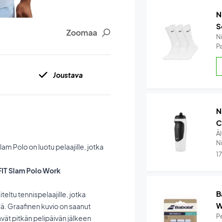
N
S
Zoomaa
N
Pa
Joustava
N
C
Ä
Ni
m Polo on luotu pelaajille, jotka
1
-FIT Slam Polo Work
B
ltu tennispelaajille, jotka
W
llä. Graafinen kuvio on saanut
Pe
äävät pitkän pelipäivän jälkeen