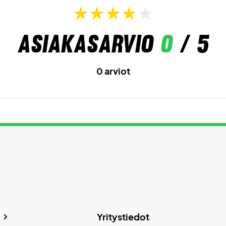
Asiakasarvio
0
/ 5
0 arviot
Yritystiedot