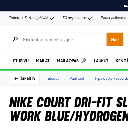
👟
Toimitus: 3-6 arkipäivää
30 pv palautus
Paras valikoima
Hae tuotteita, merkkejä jne.
Hae
ETUSIVU
MAILAT
MAILAOPAS
LAUKUT
KENG
Takaisin
Etusivu
Vaatteet
T-paidat/pikeepaid
Nike Court Dri-FIT S
Work Blue/Hydrogen