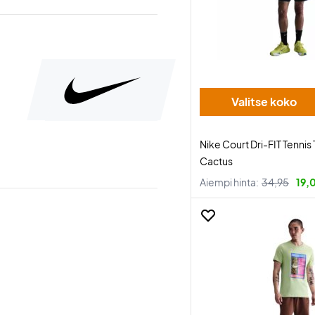
Valitse koko
Nike Court Dri-FIT Tennis 
Cactus
Aiempi hinta:
34,95
19,