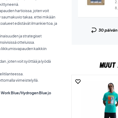
2
skittyneenä.
8
pauden hartioissa, joten voit
tty saumakuvio takaa, ettei mikään
toalueet edistävät ilmankiertoa, ja
30 päivä
inaisuuden ja strategiset
siivisissä otteluissa.
 liikkumisvapauden kaikkiin
dan, joten voit syöttää ja lyödä
MUUT 
litilanteessa.
ttomalla viimeistelyllä.
lo Work Blue/Hydrogen Blue jo