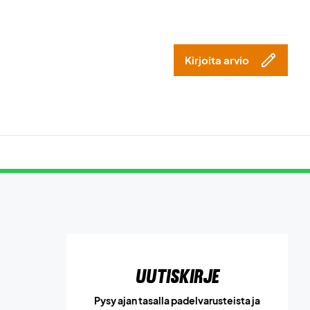
Kirjoita arvio
Uutiskirje
Pysy ajan tasalla padelvarusteista ja