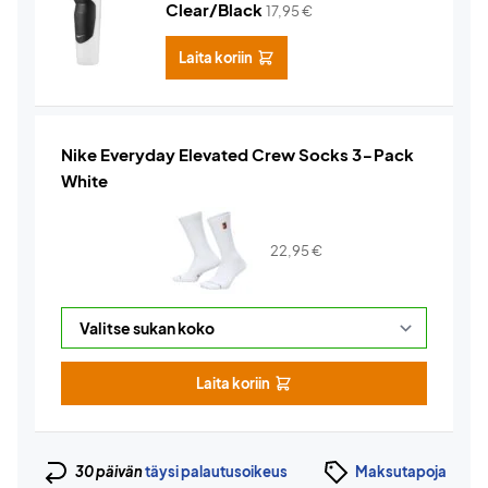
Clear/Black
17,95
€
Laita koriin
Nike Everyday Elevated Crew Socks 3-Pack
White
22,95
€
Laita koriin
30 päivän
täysi palautusoikeus
Maksutapoja