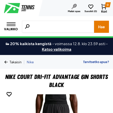
0
Kori
Mailat opas
Suosikit (
0
)
Hae tuotteita, merkkejä jne.
Hae
VALIKKO
👟 20% kaikista kengistä
-
voimassa 12.8. klo 23.59 asti
-
Katso valikoima
|
Tarvitsetko apua?
Takaisin
Nike
Nike Court Dri-FIT Advantage 6In Shorts
Black