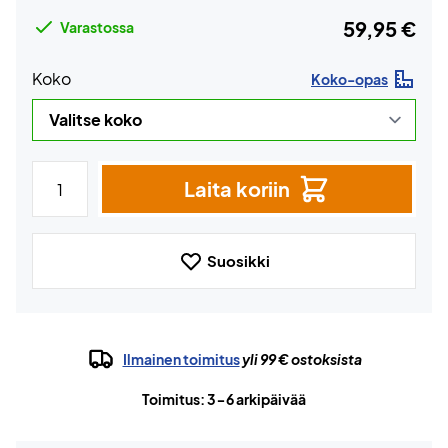
59,95 €
Varastossa
Koko
Koko-opas
Laita koriin
Suosikki
Ilmainen toimitus
yli 99 € ostoksista
Toimitus: 3-6 arkipäivää