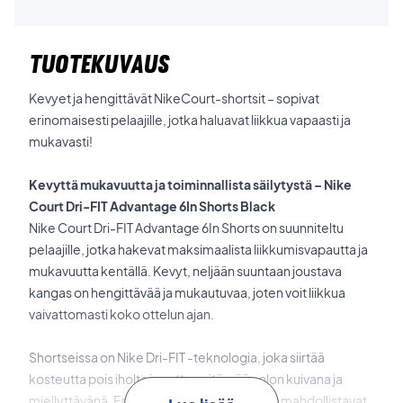
TUOTEKUVAUS
Kevyet ja hengittävät NikeCourt-shortsit – sopivat
erinomaisesti pelaajille, jotka haluavat liikkua vapaasti ja
mukavasti!
Kevyttä mukavuutta ja toiminnallista säilytystä – Nike
Court Dri-FIT Advantage 6In Shorts Black
Nike Court Dri-FIT Advantage 6In Shorts on suunniteltu
pelaajille, jotka hakevat maksimaalista liikkumisvapautta ja
mukavuutta kentällä. Kevyt, neljään suuntaan joustava
kangas on hengittävää ja mukautuvaa, joten voit liikkua
vaivattomasti koko ottelun ajan.
Shortseissa on Nike Dri-FIT -teknologia, joka siirtää
kosteutta pois iholta ja auttaa pitämään olon kuivana ja
miellyttävänä. Erityisesti suunnitellut taskut mahdollistavat