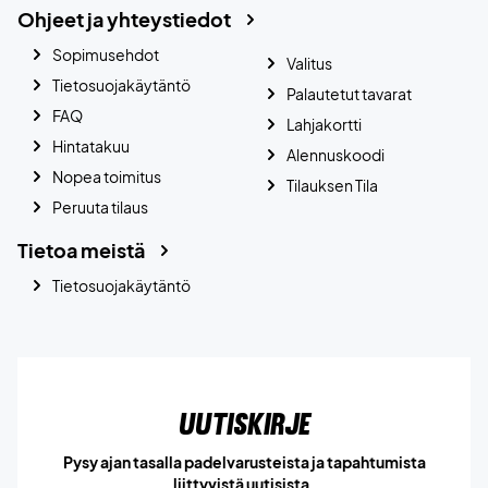
Ohjeet ja yhteystiedot
Sopimusehdot
Valitus
Tietosuojakäytäntö
Palautetut tavarat
FAQ
Lahjakortti
Hintatakuu
Alennuskoodi
Nopea toimitus
Tilauksen Tila
Peruuta tilaus
Tietoa meistä
Tietosuojakäytäntö
Uutiskirje
Pysy ajan tasalla padelvarusteista ja tapahtumista
liittyvistä uutisista.