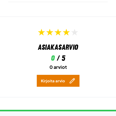
Pelaa häiriöttä – tilaa Nike Court Dri-FIT Advantage 6In
Shorts jo tänään!
Väri:
Black/White.
Materiaali:
89 % polyesteri / 11 % elastaani. Taskupussi: 100
% polyesteri.
Asiakasarvio
0
/ 5
0 arviot
Kirjoita arvio