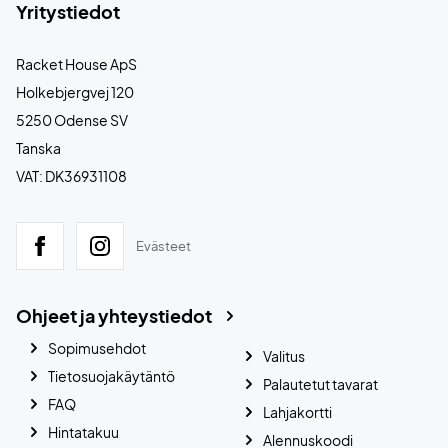
Yritystiedot
Racket House ApS
Holkebjergvej 120
5250 Odense SV
Tanska
VAT: DK36931108
Evästeet
Ohjeet ja yhteystiedot
Sopimusehdot
Valitus
Tietosuojakäytäntö
Palautetut tavarat
FAQ
Lahjakortti
Hintatakuu
Alennuskoodi