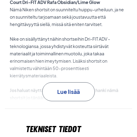
Court Dri-FIT ADV Rafa Obsidian/Lime Glow
Nämä Niken shortsit on suunniteltu huippu-urheiluun, ja ne
on suunniteltu tarjoamaan sekä joustavuutta että
hengittävyyttä siellä, missä sitä eniten tarvitset.
Nike on sisällyttänyt näihin shortseihin Dri-FIT ADV -
teknologiansa, jossa yhdistyvät kosteutta siirtävät
materiaalit ja toiminnallinen muotoilu, joka takaa
erinomaisen hien imeytymisen. Lisäksi shortsit on
valmistettu vähintään 50-prosenttisesti
kierrätysmateriaaleista.
Jos haluat näyttää upealta tenniskentällä, hanki nämä
Lue lisää
shortsit jo tänään!
Materiaalit: 86% polyesteri ja 14% elastaani
Väri: Sininen ja limenvihreä
Tekniset tiedot
Nike nro: CV7873-451.