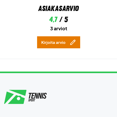
Asiakasarvio
4,7
/ 5
3 arviot
Kirjoita arvio