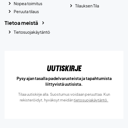
Nopea toimitus
Tilauksen Tila
Peruuta tilaus
Tietoa meistä
Tietosuojakäytäntö
Uutiskirje
Pysy ajan tasalla padelvarusteista ja tapahtumista
liittyvistä uutisista.
Tilaa uutiskirje alla. Suostumus voidaan peruuttaa. Kun
rekisteröidyt, hyväksyt meidän
tietosuojakäytäntö.