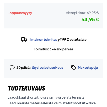
Loppuunmyyty
Aiempi hinta:
69,95 €
54,95 €
Ilmainen toimitus
yli 99 € ostoksista
Toimitus: 3-6 arkipäivää
30 päivän
täysi palautusoikeus
Maksutapoja
TUOTEKUVAUS
Laadukkaat shortsit, joissa on hyvä pelata tennistä!
Laadukkaista materiaaleista valmistetut shortsit - Nike