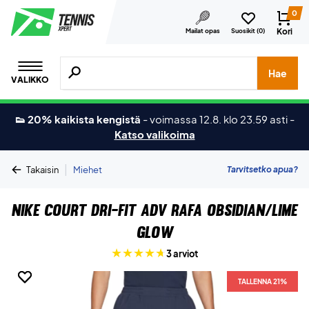
0
Kori
Mailat opas
Suosikit (
0
)
Hae tuotteita, merkkejä jne.
Hae
VALIKKO
👟 20% kaikista kengistä
-
voimassa 12.8. klo 23.59 asti
-
Katso valikoima
|
Tarvitsetko apua?
Takaisin
Miehet
Nike Court Dri-FIT ADV Rafa Obsidian/Lime
Glow
3 arviot
TALLENNA 21%
TALLENNA 21%