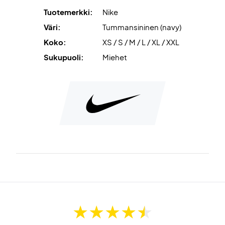
Väri: Tummansininen
Tuotemerkki:
Nike
Nike nro: CV2814-451
Väri:
Tummansininen (navy)
Koko:
XS / S / M / L / XL / XXL
Sukupuoli:
Miehet