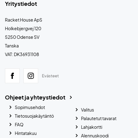
Yritystiedot
Racket House ApS
Holkebjergvej 120
5250 Odense SV
Tanska
VAT: DK36931108
Evästeet
Ohjeet ja yhteystiedot
Sopimusehdot
Valitus
Tietosuojakäytäntö
Palautetut tavarat
FAQ
Lahjakortti
Hintatakuu
Alennuskoodi