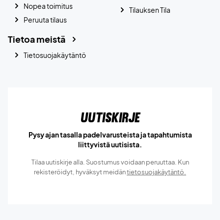
Nopea toimitus
Tilauksen Tila
Peruuta tilaus
Tietoa meistä
Tietosuojakäytäntö
Uutiskirje
Pysy ajan tasalla padelvarusteista ja tapahtumista
liittyvistä uutisista.
Tilaa uutiskirje alla. Suostumus voidaan peruuttaa. Kun
rekisteröidyt, hyväksyt meidän
tietosuojakäytäntö.