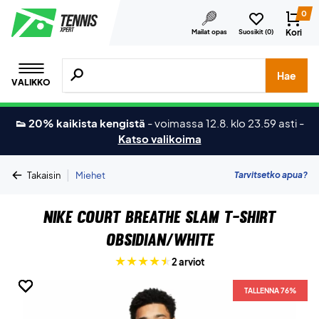
0
Kori
Mailat opas
Suosikit (
0
)
Hae tuotteita, merkkejä jne.
Hae
VALIKKO
👟 20% kaikista kengistä
-
voimassa 12.8. klo 23.59 asti
-
Katso valikoima
|
Tarvitsetko apua?
Takaisin
Miehet
Nike Court Breathe Slam T-Shirt
Obsidian/White
2 arviot
TALLENNA 76%
TALLENNA 76%
TALLENNA 76%
TALLENNA 76%
TALLENNA 76%