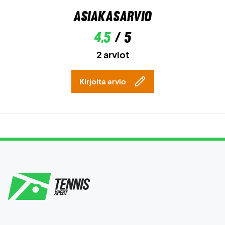
Asiakasarvio
4,5
/ 5
2 arviot
Kirjoita arvio