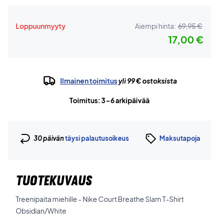
Loppuunmyyty
Aiempi hinta:
69,95 €
17,00 €
Ilmainen toimitus
yli 99 € ostoksista
Toimitus: 3-6 arkipäivää
30 päivän
täysi palautusoikeus
Maksutapoja
TUOTEKUVAUS
Treenipaita miehille - Nike Court Breathe Slam T-Shirt
Obsidian/White