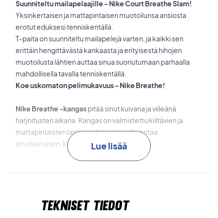
Suunniteltu mailapelaajille - Nike Court Breathe Slam!
Yksinkertaisen ja mattapintaisen muotoilunsa ansiosta
erotut eduksesi tenniskentällä.
T-paita on suunniteltu mailapelejä varten, ja kaikki sen
erittäin hengittävästä kankaasta ja erityisestä hihojen
muotoilusta lähtien auttaa sinua suoriutumaan parhaalla
mahdollisella tavalla tenniskentällä.
Koe uskomaton pelimukavuus - Nike Breathe!
Nike Breathe -kangas
pitää sinut kuivana ja viileänä
harjoitusten aikana. Kangas on valmistettu kiiltävien ja
mattapintaisten lankojen kuviosta, joka antaa
ainutlaatuisen, kuvioidun ilmeen.
Lue lisää
Hihat ovat hieman lyhyemmät ja avoimemmat, jotta sinulla
on enemmän liikkumatilaa. Hartiasaumat on muotoiltu
siten, että voit lyödä vapaammin.
Tekniset tiedot
Materiaalit: 86% polyesteri 14% elastaani